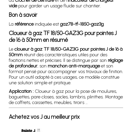
du
crochet de ceinture
et de l’
indicateur de chargeur
vide
pour garder un usage fluide sur chantier.
Bon à savoir
La
référence
indiquée est
gaz78-tf-1850-gaz3g
.
Cloueur à gaz TF 18/50-GAZ3G pour pointes J
de 16 à 50mm en résumé
Le
cloueur à gaz TF 18/50-GAZ3G pour pointes J de 16 à
50mm
réunit des caractéristiques utiles pour des
fixations nettes et précises. Il se distingue par son
réglage
de profondeur
, son
manchon anti-marquage
et son
format pensé pour accompagner vos travaux de finition.
Pour un outil adapté à ces usages, ce modèle constitue
une solution simple et pratique.
Application :
Cloueur à gaz pour la pose de moulures,
baguettes, pare closes, socles, lambris, plinthes. Montage
de coffrets, caissettes, meubles, tiroirs …
Achetez vos J au meilleur prix