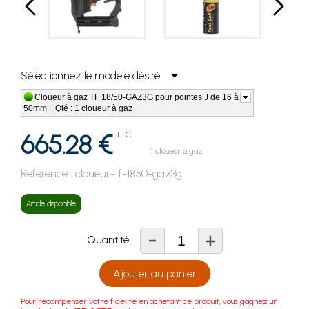
Sélectionnez le modèle désiré
Cloueur à gaz TF 18/50-GAZ3G pour pointes J de 16 à
50mm || Qté : 1 cloueur à gaz
665.28 €
TTC
1 cloueur à gaz
Référence :
cloueur-tf-1850-gaz3g
Article disponible
-
+
Quantité
Ajouter au panier
Pour récompenser votre fidélité en achetant ce produit, vous gagnez un