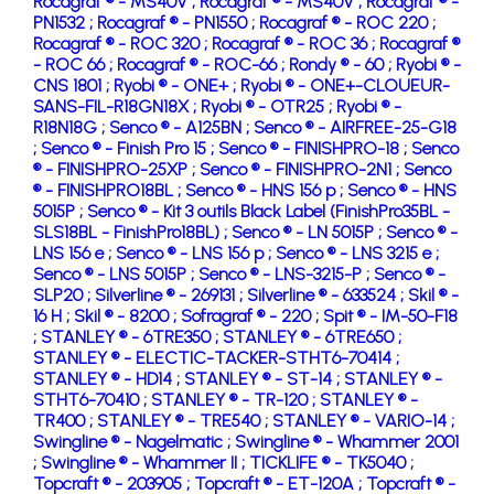
Rocagraf ® - MS40V ;
Rocagraf ® - MS40V ;
Rocagraf ® -
PN1532 ;
Rocagraf ® - PN1550 ;
Rocagraf ® - ROC 220 ;
Rocagraf ® - ROC 320 ;
Rocagraf ® - ROC 36 ;
Rocagraf ®
- ROC 66 ;
Rocagraf ® - ROC-66 ;
Rondy ® - 60 ;
Ryobi ® -
CNS 1801 ;
Ryobi ® - ONE+ ;
Ryobi ® - ONE+-CLOUEUR-
SANS-FIL-R18GN18X ;
Ryobi ® - OTR25 ;
Ryobi ® -
R18N18G ;
Senco ® - A125BN ;
Senco ® - AIRFREE-25-G18
;
Senco ® - Finish Pro 15 ;
Senco ® - FINISHPRO-18 ;
Senco
® - FINISHPRO-25XP ;
Senco ® - FINISHPRO-2N1 ;
Senco
® - FINISHPRO18BL ;
Senco ® - HNS 156 p ;
Senco ® - HNS
5015P ;
Senco ® - Kit 3 outils Black Label (FinishPro35BL -
SLS18BL - FinishPro18BL) ;
Senco ® - LN 5015P ;
Senco ® -
LNS 156 e ;
Senco ® - LNS 156 p ;
Senco ® - LNS 3215 e ;
Senco ® - LNS 5015P ;
Senco ® - LNS-3215-P ;
Senco ® -
SLP20 ;
Silverline ® - 269131 ;
Silverline ® - 633524 ;
Skil ® -
16 H ;
Skil ® - 8200 ;
Sofragraf ® - 220 ;
Spit ® - IM-50-F18
;
STANLEY ® - 6TRE350 ;
STANLEY ® - 6TRE650 ;
STANLEY ® - ELECTIC-TACKER-STHT6-70414 ;
STANLEY ® - HD14 ;
STANLEY ® - ST-14 ;
STANLEY ® -
STHT6-70410 ;
STANLEY ® - TR-120 ;
STANLEY ® -
TR400 ;
STANLEY ® - TRE540 ;
STANLEY ® - VARIO-14 ;
Swingline ® - Nagelmatic ;
Swingline ® - Whammer 2001
;
Swingline ® - Whammer II ;
TICKLIFE ® - TK5040 ;
Topcraft ® - 203905 ;
Topcraft ® - ET-120A ;
Topcraft ® -