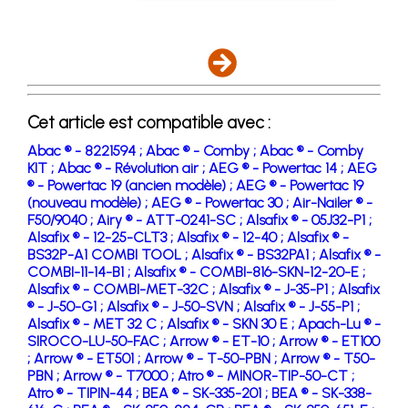
Cet article est compatible avec :
Abac ® - 8221594 ;
Abac ® - Comby ;
Abac ® - Comby
KIT ;
Abac ® - Révolution air ;
AEG ® - Powertac 14 ;
AEG
® - Powertac 19 (ancien modèle) ;
AEG ® - Powertac 19
(nouveau modèle) ;
AEG ® - Powertac 30 ;
Air-Nailer ® -
F50/9040 ;
Airy ® - ATT-0241-SC ;
Alsafix ® - 05J32-P1 ;
Alsafix ® - 12-25-CLT3 ;
Alsafix ® - 12-40 ;
Alsafix ® -
BS32P-A1 COMBI TOOL ;
Alsafix ® - BS32PA1 ;
Alsafix ® -
COMBI-11-14-B1 ;
Alsafix ® - COMBI-816-SKN-12-20-E ;
Alsafix ® - COMBI-MET-32C ;
Alsafix ® - J-35-P1 ;
Alsafix
® - J-50-G1 ;
Alsafix ® - J-50-SVN ;
Alsafix ® - J-55-P1 ;
Alsafix ® - MET 32 C ;
Alsafix ® - SKN 30 E ;
Apach-Lu ® -
SIROCO-LU-50-FAC ;
Arrow ® - ET-10 ;
Arrow ® - ET100
;
Arrow ® - ET501 ;
Arrow ® - T-50-PBN ;
Arrow ® - T50-
PBN ;
Arrow ® - T7000 ;
Atro ® - MINOR-TIP-50-CT ;
Atro ® - TIPIN-44 ;
BEA ® - SK-335-201 ;
BEA ® - SK-338-