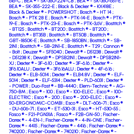
616-C ;
BEA ® - SK-350-224-CB ;
BEA ® - SK-350-651-E ;
BEA ® - SK-355-222-E ;
Black & Decker ® - KX418E ;
Black & Decker ® - POWERSHOT ;
Bosch ® - HT 14 ;
Bosch ® - PTK 28 E ;
Bosch ® - PTK-14-E ;
Bosch ® - PTK-
19-E ;
Bosch ® - PTK-23-E ;
Bosch ® - PTK-3,6V ;
Bostitch ®
- BT125 ;
Bostitch ® - BT200 ;
Bostitch ® - BT200 ;
Bostitch ® - BT35B ;
Bostitch ® - BT50B ;
Bostitch ® -
GBT-1850K-E ;
Bostitch ® - SB-1850BN ;
Bostitch ® - SB-
2IN1 ;
Bostitch ® - SB-2IN1-E ;
Bostitch ® - T29 ;
Cannon ®
- Bolt ;
Deuzer ® - SF5040 ;
Dewalt ® - D51238 ;
Dewalt ®
- D51238 K ;
Dewalt ® - DPSB2IN1 ;
Dewalt ® - DPSB2IN1-
XJ ;
Dexter ® - 3F-6.10 ;
Dexter ® - 3F-6.16 ;
Dexter ® -
3F6.10ALU ;
Dexter ® - 3F6.16ALU ;
Dexter ® - 4F-6.16 ;
Dexter ® - ELB-5014 ;
Dexter ® - ELB4.8V ;
Dexter ® - ELF-
5014 ;
Dexter ® - ELF-5314 ;
Dexter ® - PLD-6031 ;
Dexter ®
- POWER ;
Duo-Fast ® - BB-4440 ;
Elem-Technic ® - AG-
750-BM ;
Esco ® - 100 ;
Esco ® - 100-ELEC ;
Esco ® - 100-
ELECTRIC ;
Esco ® - 200 ;
Esco ® - 200-ELEC ;
Esco ® -
50-ERGONOMIC-COMBI ;
Esco ® - DLT-606-71 ;
Esco ®
- DU-606-71 ;
Esco ® - ET-530-31 ;
Esco ® - HT-530-55 ;
Fasco ® - F21-PGN31A ;
Fasco ® - F2B-GN-50 ;
Fischer-
Darex ® - 4-EN-1 ;
Fischer-Darex ® - 4-IN-ONE ;
Fischer-
Darex ® - 4415 ;
Fischer-Darex ® - 4416 ;
Fischer-Darex ® -
740200 ;
Fischer-Darex ® - 740210 ;
Fischer-Darex ® -