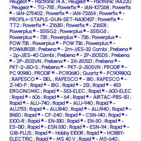
Peugeot ® - Pactronic 14 A ;
Peugeot ® - Pactronic 14A220
;
Peugeot ® - TG-7115 ;
Powerfix ® - IAN-107268 ;
Powerfix
® - IAN-275402 ;
Powerfix ® - IAN-72654 ;
Powerfix ® -
PROFIL+-STAPLE-GUN-SET-NA30437 ;
Powerfix ® -
TT2 ;
Powerfix ® - Z16351 ;
Powerfix ® - Z16531 ;
Powerplus ® - 551SG2 ;
Powerplus ® - 551SG5 ;
Powerplus ® - 735 ;
Powerplus ® - 736 ;
Powerplus ® -
POW 735 ;
Powerplus ® - POW 736 ;
Powerplus ® -
POWAIR0311 ;
Prebena ® - 2m-J/ES-32 Combi ;
Prebena ®
- 2p-J/ES-40 Combi ;
Prebena ® - 2P-J50SDS ;
Prebena
® - 2P-J50SVN ;
Prebena ® - 2X-J50SD ;
Prebena ® -
PKT-2-J50-S ;
Prebena ® - PKT-2-J50SVN ;
PRODIF ® -
PC 90980 ;
PRODIF ® - PC90680 ;
Quartz ® - PC90980Q
;
RAPESCO ® - 13EL ;
RAPESCO ® - 180 ;
RAPESCO ® -
Z-140-P ;
Rapid ® - 18G ;
Rapid ® - 213 ;
Rapid ® - 453
ERGONOMIC ;
Rapid ® - 553-ELEC ;
Rapid ® - 600-ELEC
;
Rapid ® - 606 ;
Rapid ® - 64 ;
Rapid ® - AIRTAC-PBS-151 ;
Rapid ® - ALU-740 ;
Rapid ® - ALU-940 ;
Rapid ® -
ALU753 ;
Rapid ® - ALU840 ;
Rapid ® - ALU940 ;
Rapid ® -
BN50 ;
Rapid ® - CF-240 ;
Rapid ® - CSN-140 ;
Rapid ® -
E100-R ;
Rapid ® - EN-330 ;
Rapid ® - EN-50 ;
Rapid ® -
ES-130 ;
Rapid ® - ESN 530 ;
Rapid ® - ESN-114 ;
Rapid ® -
G18-PLUS ;
Rapid ® - Hobby E100R ;
Rapid ® - HOBBY-
ELECTRIC ;
Rapid ® - MS 40 V ;
Rapid ® - MS-640 ;