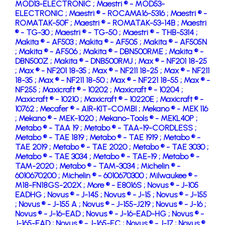
MOD13-ELECTRONIC ;
Maestri ® - MOD53-
ELECTRONIC ;
Maestri ® - ROCAMA16-5316 ;
Maestri ® -
ROMATAK-50F ;
Maestri ® - ROMATAK-53-14B ;
Maestri
® - TG-30 ;
Maestri ® - TG-50 ;
Maestri ® - THB-5314 ;
Makita ® - AF503 ;
Makita ® - AF505 ;
Makita ® - AF505N
;
Makita ® - AF506 ;
Makita ® - DBN500RME ;
Makita ® -
DBN500Z ;
Makita ® - DNB500RMJ ;
Max ® - NF201 18-25
;
Max ® - NF201 18-35 ;
Max ® - NF211 18-25 ;
Max ® - NF211
18-35 ;
Max ® - NF211 18-50 ;
Max ® - NF221 18-55 ;
Max ® -
NF255 ;
Maxicraft ® - 10202 ;
Maxicraft ® - 10204 ;
Maxicraft ® - 10210 ;
Maxicraft ® - 10220E ;
Maxicraft ® -
10762 ;
Mecafer ® - AIR-KIT-COMBI ;
Mekano ® - MEK 116
;
Mekano ® - MEK-1020 ;
Mekano-Tools ® - MEKL40P ;
Metabo ® - TAA 19 ;
Metabo ® - TAA-19-CORDLESS ;
Metabo ® - TAE 1819 ;
Metabo ® - TAE 1919 ;
Metabo ® -
TAE 2019 ;
Metabo ® - TAE 2020 ;
Metabo ® - TAE 3030 ;
Metabo ® - TAE 3034 ;
Metabo ® - TAE-19 ;
Metabo ® -
TAM-2020 ;
Metabo ® - TAM-3034 ;
Michelin ® -
6010670200 ;
Michelin ® - 6010670300 ;
Milwaukee ® -
M18-FN18GS-202X ;
More ® - E8016S ;
Novus ® - J-105
EADHG ;
Novus ® - J-145 ;
Novus ® - J-15 ;
Novus ® - J-155
;
Novus ® - J-155 A ;
Novus ® - J-155-J219 ;
Novus ® - J-16 ;
Novus ® - J-16-EAD ;
Novus ® - J-16-EAD-HG ;
Novus ® -
J-165-EAD ;
Novus ® - J-165-EC ;
Novus ® - J-17 ;
Novus ®