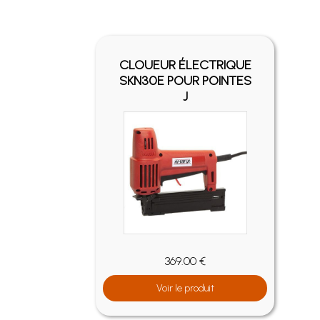
-
FIX
CLOUEUR ÉLECTRIQUE
UR
SKN30E POUR POINTES
U
J
369.00 €
Voir le produit