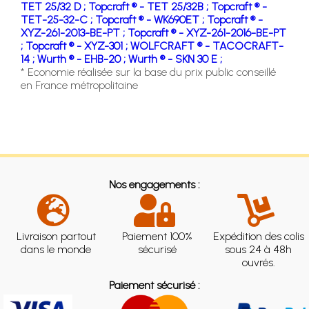
TET 25/32 D ;
Topcraft ® - TET 25/32B ;
Topcraft ® -
TET-25-32-C ;
Topcraft ® - WK690ET ;
Topcraft ® -
XYZ-261-2013-BE-PT ;
Topcraft ® - XYZ-261-2016-BE-PT
;
Topcraft ® - XYZ-301 ;
WOLFCRAFT ® - TACOCRAFT-
14 ;
Wurth ® - EHB-20 ;
Wurth ® - SKN 30 E ;
* Economie réalisée sur la base du prix public conseillé
en France métropolitaine
Nos engagements :
Livraison partout
Paiement 100%
Expédition des colis
dans le monde
sécurisé
sous 24 à 48h
ouvrés.
Paiement sécurisé :