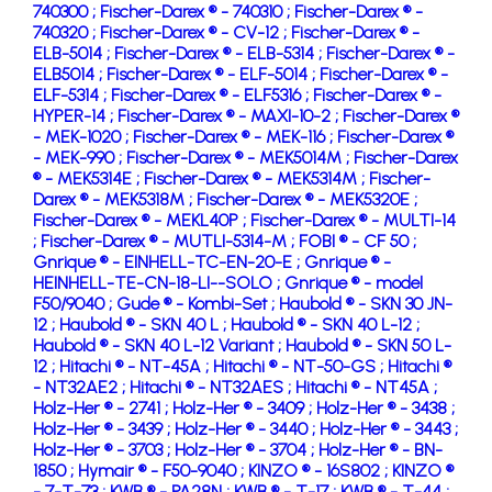
740300 ;
Fischer-Darex ® - 740310 ;
Fischer-Darex ® -
740320 ;
Fischer-Darex ® - CV-12 ;
Fischer-Darex ® -
ELB-5014 ;
Fischer-Darex ® - ELB-5314 ;
Fischer-Darex ® -
ELB5014 ;
Fischer-Darex ® - ELF-5014 ;
Fischer-Darex ® -
ELF-5314 ;
Fischer-Darex ® - ELF5316 ;
Fischer-Darex ® -
HYPER-14 ;
Fischer-Darex ® - MAXI-10-2 ;
Fischer-Darex ®
- MEK-1020 ;
Fischer-Darex ® - MEK-116 ;
Fischer-Darex ®
- MEK-990 ;
Fischer-Darex ® - MEK5014M ;
Fischer-Darex
® - MEK5314E ;
Fischer-Darex ® - MEK5314M ;
Fischer-
Darex ® - MEK5318M ;
Fischer-Darex ® - MEK5320E ;
Fischer-Darex ® - MEKL40P ;
Fischer-Darex ® - MULTI-14
;
Fischer-Darex ® - MUTLI-5314-M ;
FOBI ® - CF 50 ;
Gnrique ® - EINHELL-TC-EN-20-E ;
Gnrique ® -
HEINHELL-TE-CN-18-LI--SOLO ;
Gnrique ® - model
F50/9040 ;
Gude ® - Kombi-Set ;
Haubold ® - SKN 30 JN-
12 ;
Haubold ® - SKN 40 L ;
Haubold ® - SKN 40 L-12 ;
Haubold ® - SKN 40 L-12 Variant ;
Haubold ® - SKN 50 L-
12 ;
Hitachi ® - NT-45A ;
Hitachi ® - NT-50-GS ;
Hitachi ®
- NT32AE2 ;
Hitachi ® - NT32AES ;
Hitachi ® - NT45A ;
Holz-Her ® - 2741 ;
Holz-Her ® - 3409 ;
Holz-Her ® - 3438 ;
Holz-Her ® - 3439 ;
Holz-Her ® - 3440 ;
Holz-Her ® - 3443 ;
Holz-Her ® - 3703 ;
Holz-Her ® - 3704 ;
Holz-Her ® - BN-
1850 ;
Hymair ® - F50-9040 ;
KINZO ® - 16S802 ;
KINZO ®
- 7-T-73 ;
KWB ® - PA28N ;
KWB ® - T-17 ;
KWB ® - T-44 ;