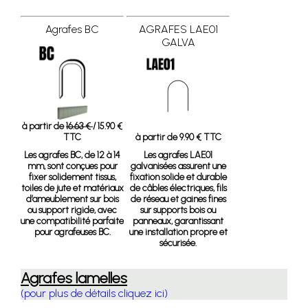
Agrafes BC
AGRAFES LAE01
GALVA
à partir de
16.63 €
/ 15.90 €
TTC
à partir de 9.90 € TTC
Les agrafes BC, de 12 à 14
Les agrafes LAE01
mm, sont conçues pour
galvanisées assurent une
fixer solidement tissus,
fixation solide et durable
toiles de jute et matériaux
de câbles électriques, fils
d’ameublement sur bois
de réseau et gaines fines
ou support rigide, avec
sur supports bois ou
une compatibilité parfaite
panneaux, garantissant
pour agrafeuses BC.
une installation propre et
sécurisée.
Agrafes lamelles
(pour plus de détails cliquez ici)