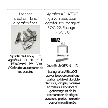
1 sachet
Agrafes ABLAZ001
d'échantillons
galvanisées pour
d'agrafes fines
agrafeuses Rocagraf
ROC 22, Rocagraf
ROC 310
à partir de 10.92 € TTC
Agrafes A - D - FB - P- PB
- PF (09mm) - PM - V et
à partir de 21.95 € TTC
VX afin de vous assurer de
vos besoins.
Les agrafes ABLaz001
galvanisées assurent une
fixation solide et durable
de tissus, sangles, mousses
et toiles sur bois lors du
garnissage et de la
restauration de sièges,
avec une protection anti-
corrosion optimisée.