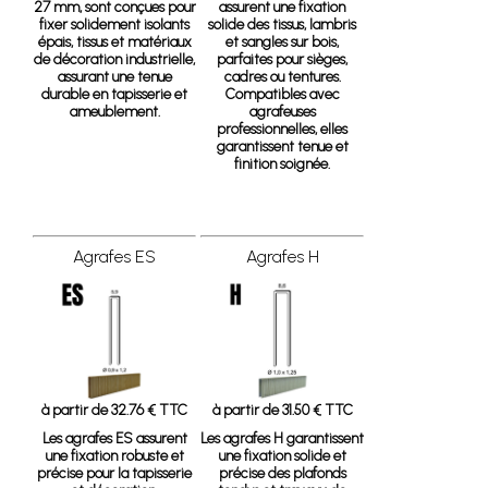
27 mm, sont conçues pour
assurent une fixation
fixer solidement isolants
solide des tissus, lambris
épais, tissus et matériaux
et sangles sur bois,
de décoration industrielle,
parfaites pour sièges,
assurant une tenue
cadres ou tentures.
durable en tapisserie et
Compatibles avec
ameublement.
agrafeuses
professionnelles, elles
garantissent tenue et
finition soignée.
Agrafes ES
Agrafes H
à partir de 32.76 € TTC
à partir de 31.50 € TTC
Les agrafes ES assurent
Les agrafes H garantissent
une fixation robuste et
une fixation solide et
précise pour la tapisserie
précise des plafonds