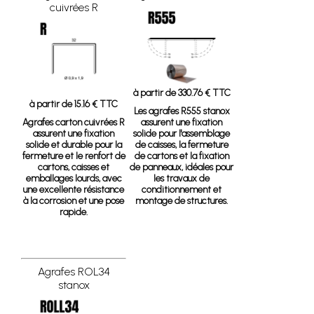
cuivrées R
à partir de 330.76 € TTC
à partir de 15.16 € TTC
Les agrafes R555 stanox
Agrafes carton cuivrées R
assurent une fixation
assurent une fixation
solide pour l'assemblage
solide et durable pour la
de caisses, la fermeture
fermeture et le renfort de
de cartons et la fixation
cartons, caisses et
de panneaux, idéales pour
emballages lourds, avec
les travaux de
une excellente résistance
conditionnement et
à la corrosion et une pose
montage de structures.
rapide.
Agrafes ROL34
stanox