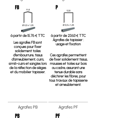
à partir de 15.76 € TTC
à partir de 23.63 € TTC
Agrafes de tapissier :
Les agrafes FB sont
usage et fixation
conçues pour fixer
solidement toiles
d'embourrure, tissus
Ces agrafes permettent
d’ameublement, cuirs,
de fixer solidement tissus,
simili-cuirs et sangles lors
mousses et toiles sur bois
de la réfection de sièges
ou cadre, assurant une
et du mobilier tapissier.
tenue durable sans
déchirer les fibres, pour
tous travaux de tapisserie
et ameublement.
Agrafes PB
Agrafes PF