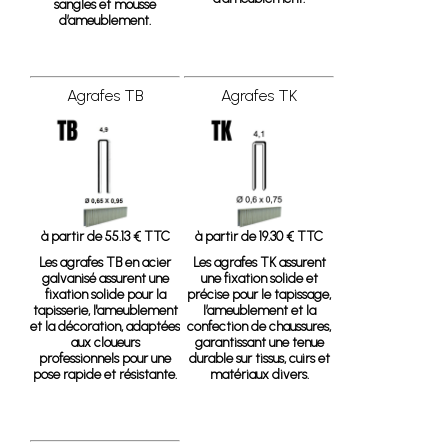
sangles et mousse
d’ameublement.
Agrafes TB
Agrafes TK
à partir de 55.13 € TTC
à partir de 19.30 € TTC
Les agrafes TB en acier
Les agrafes TK assurent
galvanisé assurent une
une fixation solide et
fixation solide pour la
précise pour le tapissage,
tapisserie, l'ameublement
l’ameublement et la
et la décoration, adaptées
confection de chaussures,
aux cloueurs
garantissant une tenue
professionnels pour une
durable sur tissus, cuirs et
pose rapide et résistante.
matériaux divers.