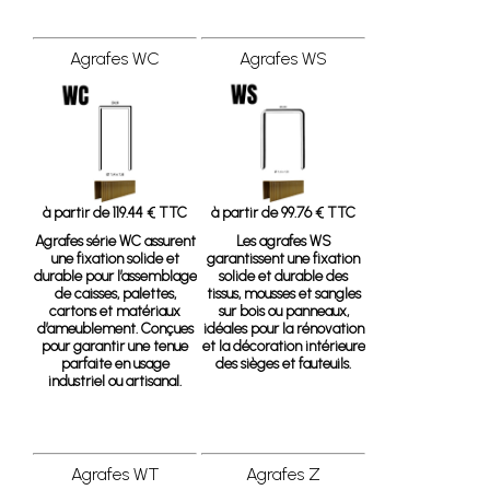
Agrafes WC
Agrafes WS
à partir de 119.44 € TTC
à partir de 99.76 € TTC
Agrafes série WC
assurent
Les agrafes WS
une fixation solide et
garantissent une fixation
durable pour l’assemblage
solide et durable des
de caisses, palettes,
tissus, mousses et sangles
cartons et matériaux
sur bois ou panneaux,
d’ameublement. Conçues
idéales pour la rénovation
pour garantir une tenue
et la décoration intérieure
parfaite en usage
des sièges et fauteuils.
industriel ou artisanal.
Agrafes WT
Agrafes Z