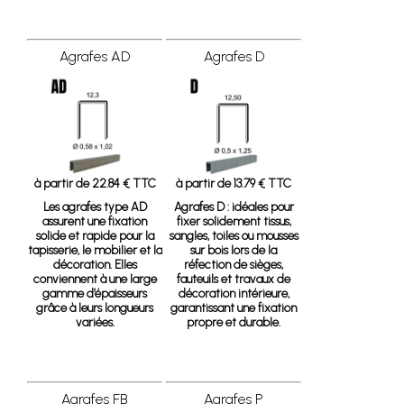
Agrafes AD
Agrafes D
à partir de 22.84 € TTC
à partir de 13.79 € TTC
Les agrafes type AD
Agrafes D
: idéales pour
assurent une fixation
fixer solidement tissus,
solide et rapide pour la
sangles, toiles ou mousses
tapisserie, le mobilier et la
sur bois lors de la
décoration. Elles
réfection de sièges,
conviennent à une large
fauteuils et travaux de
gamme d’épaisseurs
décoration intérieure,
grâce à leurs longueurs
garantissant une fixation
variées.
propre et durable.
Agrafes FB
Agrafes P