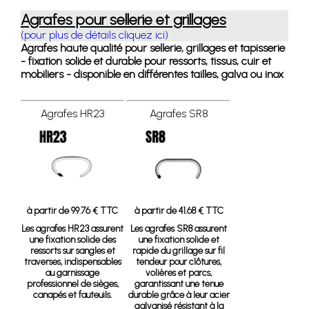
Agrafes pour sellerie et grillages
(pour plus de détails cliquez ici)
Agrafes haute qualité pour sellerie, grillages et tapisserie
- fixation solide et durable pour ressorts, tissus, cuir et
mobiliers - disponible en différentes tailles, galva ou inox
Agrafes HR23
Agrafes SR8
à partir de 99.76 € TTC
à partir de 41.68 € TTC
Les agrafes HR23 assurent
Les agrafes SR8 assurent
une fixation solide des
une fixation solide et
ressorts sur sangles et
rapide du grillage sur fil
traverses, indispensables
tendeur pour clôtures,
au garnissage
volières et parcs,
professionnel de sièges,
garantissant une tenue
canapés et fauteuils.
durable grâce à leur acier
galvanisé résistant à la