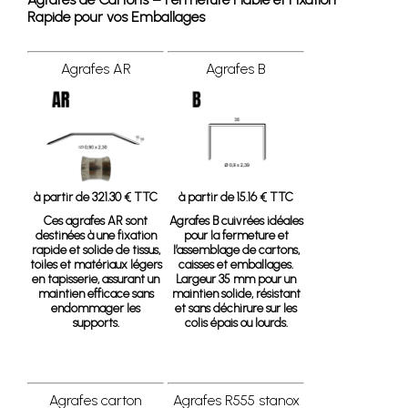
Rapide pour vos Emballages
Agrafes AR
Agrafes B
à partir de 321.30 € TTC
à partir de 15.16 € TTC
Ces agrafes AR sont
Agrafes B cuivrées idéales
destinées à une fixation
pour la fermeture et
rapide et solide de tissus,
l’assemblage de cartons,
toiles et matériaux légers
caisses et emballages.
en tapisserie, assurant un
Largeur 35 mm pour un
maintien efficace sans
maintien solide, résistant
endommager les
et sans déchirure sur les
supports.
colis épais ou lourds.
Agrafes carton
Agrafes R555 stanox