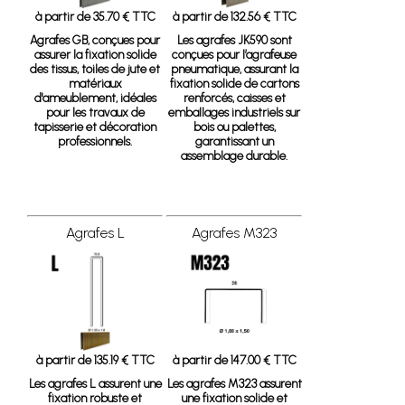
à partir de 35.70 € TTC
à partir de 132.56 € TTC
Agrafes GB, conçues pour
Les agrafes JK590 sont
assurer la fixation solide
conçues pour l’agrafeuse
des tissus, toiles de jute et
pneumatique, assurant la
matériaux
fixation solide de cartons
d'ameublement, idéales
renforcés, caisses et
pour les travaux de
emballages industriels sur
tapisserie et décoration
bois ou palettes,
professionnels.
garantissant un
assemblage durable.
Agrafes L
Agrafes M323
à partir de 135.19 € TTC
à partir de 147.00 € TTC
Les agrafes L assurent une
Les agrafes M323 assurent
fixation robuste et
une fixation solide et