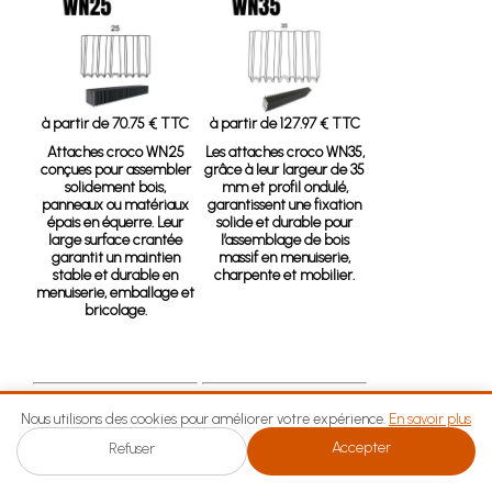
à partir de 70.75 € TTC
à partir de 127.97 € TTC
Attaches croco WN25
Les attaches croco WN35,
conçues pour assembler
grâce à leur largeur de 35
solidement bois,
mm et profil ondulé,
panneaux ou matériaux
garantissent une fixation
épais en équerre. Leur
solide et durable pour
large surface crantée
l’assemblage de bois
garantit un maintien
massif en menuiserie,
stable et durable en
charpente et mobilier.
menuiserie, emballage et
bricolage.
Attaches micro croco
Attaches mini croco
Nous utilisons des cookies pour améliorer votre expérience.
En savoir plus
MICF
MCF
Accepter
Refuser