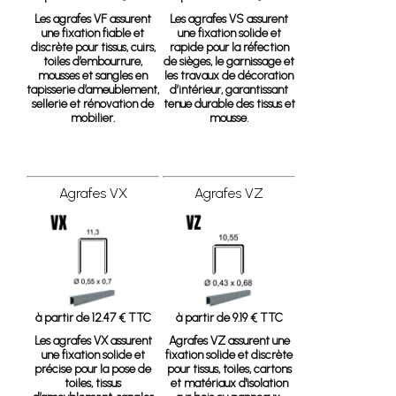
Les agrafes VF assurent
Les agrafes VS assurent
une fixation fiable et
une fixation solide et
discrète pour tissus, cuirs,
rapide pour la réfection
toiles d’embourrure,
de sièges, le garnissage et
mousses et sangles en
les travaux de décoration
tapisserie d’ameublement,
d’intérieur, garantissant
sellerie et rénovation de
tenue durable des tissus et
mobilier.
mousse.
Agrafes VX
Agrafes VZ
à partir de 12.47 € TTC
à partir de 9.19 € TTC
Les agrafes VX assurent
Agrafes VZ
assurent une
une fixation solide et
fixation solide et discrète
précise pour la pose de
pour tissus, toiles, cartons
toiles, tissus
et matériaux d'isolation