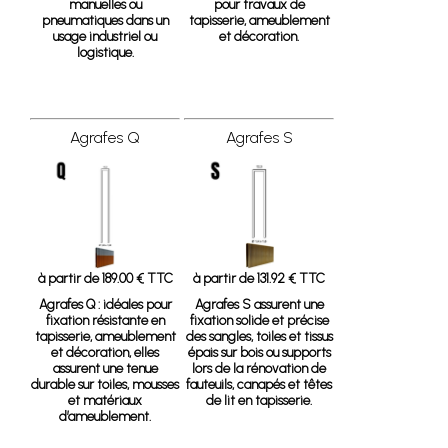
manuelles ou
pour travaux de
pneumatiques dans un
tapisserie, ameublement
usage industriel ou
et décoration.
logistique.
Agrafes Q
Agrafes S
à partir de 189.00 € TTC
à partir de 131.92 € TTC
Agrafes Q
: idéales pour
Agrafes S
assurent une
fixation résistante en
fixation solide et précise
tapisserie, ameublement
des sangles, toiles et tissus
et décoration, elles
épais sur bois ou supports
assurent une tenue
lors de la rénovation de
durable sur toiles, mousses
fauteuils, canapés et têtes
et matériaux
de lit en tapisserie.
d’ameublement.