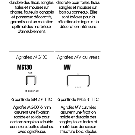
durable des tissus, sangles,
discrète pour toiles, tissus,
toiles et mousses sur
sangles et mousses sur
chaises, fauteuils, canapés
bois ou panneaux. Elles
et panneaux décoratifs,
sont idéales pour la
garantissant un maintien
réfection de sièges et la
optimal des matériaux
décoration intérieure.
d’ameublement.
Agrafes MG130
Agrafes MV cuivrées
à partir de 58.42 € TTC
à partir de 144.35 € TTC
Agrafes MG130 16 mm
Agrafes MV cuivrées
assurent une fixation
assurent une fixation
rapide et solide pour
solide et durable des
cartons simple ou double
sangles, toiles fortes et
cannelure, boîtes cloches,
matériaux denses sur
avec agrafeuses
structure bois, idéales