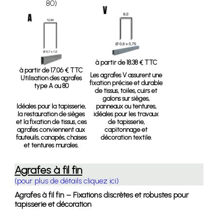
80)
à partir de 18.38 € TTC
à partir de 17.06 € TTC
Les agrafes V assurent une
Utilisation des agrafes
fixation précise et durable
type A ou 80
de tissus, toiles, cuirs et
galons sur sièges,
Idéales pour la tapisserie,
panneaux ou tentures,
la restauration de sièges
idéales pour les travaux
et la fixation de tissus, ces
de tapisserie,
agrafes conviennent aux
capitonnage et
fauteuils, canapés, chaises
décoration textile.
et tentures murales.
Agrafes à fil fin
(pour plus de détails cliquez ici)
Agrafes à fil fin – Fixations discrètes et robustes pour
tapisserie et décoration