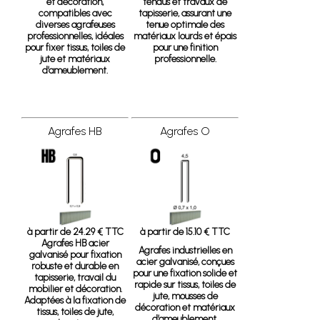
et décoration,
tendus et travaux de
compatibles avec
tapisserie, assurant une
diverses agrafeuses
tenue optimale des
professionnelles, idéales
matériaux lourds et épais
pour fixer tissus, toiles de
pour une finition
jute et matériaux
professionnelle.
d’ameublement.
Agrafes HB
Agrafes O
à partir de 24.29 € TTC
à partir de 15.10 € TTC
Agrafes HB acier
Agrafes industrielles en
galvanisé pour fixation
acier galvanisé, conçues
robuste et durable en
pour une fixation solide et
tapisserie, travail du
rapide sur tissus, toiles de
mobilier et décoration.
jute, mousses de
Adaptées à la fixation de
décoration et matériaux
tissus, toiles de jute,
d’ameublement.