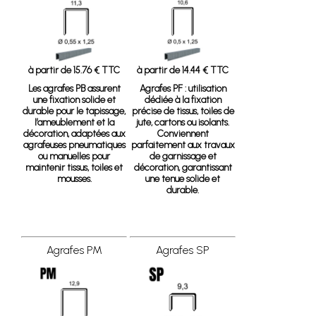
à partir de 15.76 € TTC
à partir de 14.44 € TTC
Les agrafes PB assurent
Agrafes PF
: utilisation
une fixation solide et
dédiée à la fixation
durable pour le tapissage,
précise de tissus, toiles de
l’ameublement et la
jute, cartons ou isolants.
décoration, adaptées aux
Conviennent
agrafeuses pneumatiques
parfaitement aux travaux
ou manuelles pour
de garnissage et
maintenir tissus, toiles et
décoration, garantissant
mousses.
une tenue solide et
durable.
Agrafes PM
Agrafes SP