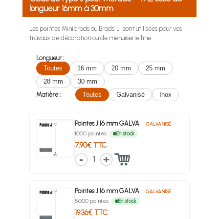
longueur 16mm à 30mm
Les pointes Minibrads ou Brads "J" sont utilisées pour vos
travaux de décoration ou de menuiserie fine.
Longueur :
Toutes
16 mm
20 mm
25 mm
28 mm
30 mm
Matière :
Toutes
Galvanisé
Inox
Pointes J 16 mm GALVA
GALVANISÉ
1000 pointes
En stock
7.90€ TTC
1
Pointes J 16 mm GALVA
GALVANISÉ
5000 pointes
En stock
19.36€ TTC