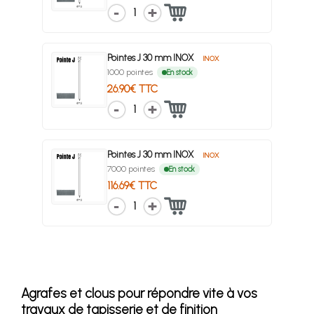
1
Pointes J 30 mm INOX
INOX
1000 pointes
En stock
26.90€ TTC
1
Pointes J 30 mm INOX
INOX
7000 pointes
En stock
116.69€ TTC
1
Agrafes et clous pour répondre vite à vos
travaux de tapisserie et de finition