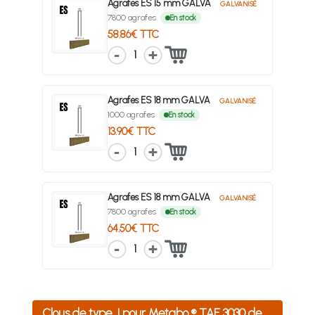
Agrafes ES 15 mm GALVA
GALVANISÉ
7800 agrafes
En stock
58.86€ TTC
1
Agrafes ES 18 mm GALVA
GALVANISÉ
1000 agrafes
En stock
13.90€ TTC
1
Agrafes ES 18 mm GALVA
GALVANISÉ
7800 agrafes
En stock
64.50€ TTC
1
Clous de type J pour Metabo ® TAE 3030 de