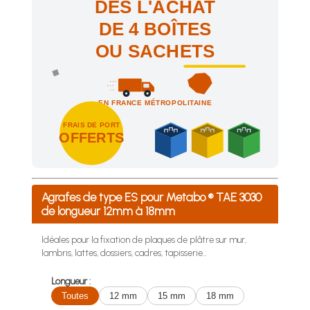
DÈS L'ACHAT
DE 4 BOÎTES
OU SACHETS
EN FRANCE MÉTROPOLITAINE
FRAIS DE PORT
OFFERTS
Achetez 4 sachets ou boîtes d'agrafes ou de pointes et nous 
Agrafes de type ES pour Metabo ® TAE 3030
de longueur 12mm à 18mm
Idéales pour la fixation de plaques de plâtre sur mur,
lambris, lattes, dossiers, cadres, tapisserie...
Longueur :
Toutes
12 mm
15 mm
18 mm