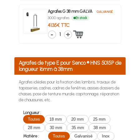
Agrafes G 38 mm GALVA
GALVANISÉ
3000 agrafes
En stock
41.35€ TTC
1
Agrafes de type E pour Senco ® HNS 5015P de
longueur 16mm à 38mm
Agrafes idéales pour la fixation des lambris, travaux de
tapisseries, cadres, cadres de fenêtres, assises dossiers de
chaises, pose de tenture murale, capitonnage, réparation
de chaussures, etc...
Longueur :
Toutes
18 mm
20 mm
25 mm
28 mm
30 mm
35 mm
38 mm
Matière :
Toutes
Galvanisé
Inox