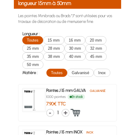
longueur 15mm à 50mm
Les pointes Minibrads ou Brads "J" sont utilisées pour vos
travaux de décoration ou de menuiserie fine.
Longueur :
Toutes
15 mm
16 mm
20 mm
25 mm
28 mm
30 mm
32 mm
35 mm
38 mm
40 mm
45 mm
50 mm
Matière :
Toutes
Galvanisé
Inox
Pointes J 15 mm GALVA
GALVANISÉ
1000 pointes
En stock
7.90€ TTC
1
Pointes J 15 mm INOX
INOX