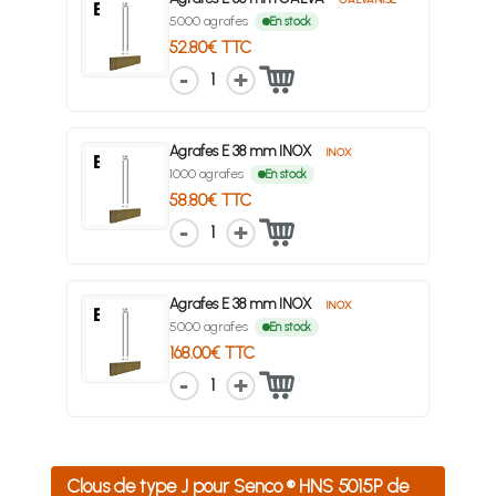
5000 agrafes
En stock
52.80€ TTC
1
Agrafes E 38 mm INOX
INOX
1000 agrafes
En stock
58.80€ TTC
1
Agrafes E 38 mm INOX
INOX
5000 agrafes
En stock
168.00€ TTC
1
Clous de type J pour Senco ® HNS 5015P de