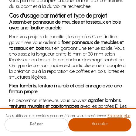
vous permet d’adapter chaque fixation aux contraintes
du support et à la durabilité recherchée.
Cas d’usage par métier et type de projet
Assembler panneaux de meubles et tasseaux en bois
avec une fixation durable
Pour vos projets de mobilier, les agrafes G en finition
galvanisée vous aident à
fixer panneaux de meubles et
tasseaux en bois
tout en gardant une tenue solide. Vous
choisissez la longueur entre 16 mm et 38 mm selon
l’épaisseur du bois et la profondeur d’ancrage souhaitée.
Ce type de consommable est particulièrement adapté à
la création ou à la réparation de coffres en bois, lattes et
structures légères.
Fixer lambris, tenture murale et capitonnage avec une
finition propre
En décoration intérieure, vous pouvez
agrafer lambris,
tentures murales et capitonnages
avec les agrafes E. Les
modèles galvanisés couvrent la majorité des travaux de
Nous utilisons des cookies pour améliorer votre expérience.
En savoir plus
tapisserie, cadres, fenêtres, assises et dossiers de
chaises. Les versions inox répondent mieux aux
Accepter
Refuser
environnements plus sollicités, par exemple autour
d’ouvertures ou de zones plus humides. Les agrafes E 25