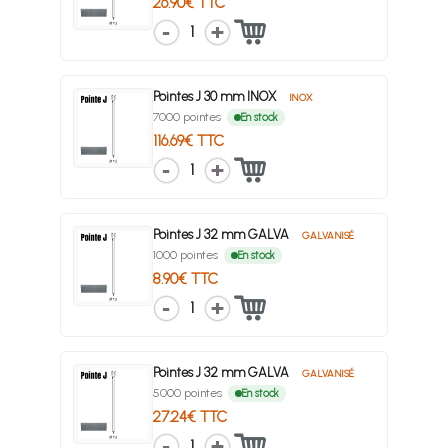
26.90€ TTC
1
Pointes J 30 mm INOX
INOX
7000 pointes
En stock
116.69€ TTC
1
Pointes J 32 mm GALVA
GALVANISÉ
1000 pointes
En stock
8.90€ TTC
1
Pointes J 32 mm GALVA
GALVANISÉ
5000 pointes
En stock
27.24€ TTC
1