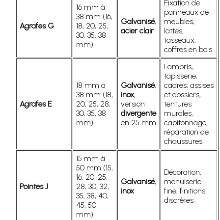
Fixation de
16 mm à
panneaux de
38 mm (16,
Galvanisé
,
meubles,
Agrafes G
18, 20, 25,
acier clair
lattes,
30, 35, 38
tasseaux,
mm)
coffres en bois
Lambris,
tapisserie,
18 mm à
Galvanisé
,
cadres, assises
38 mm (18,
inox
,
et dossiers,
Agrafes E
20, 25, 28,
version
tentures
30, 35, 38
divergente
murales,
mm)
en 25 mm
capitonnage,
réparation de
chaussures
15 mm à
50 mm (15,
Décoration,
16, 20, 25,
Galvanisé
,
menuiserie
Pointes J
28, 30, 32,
inox
fine, finitions
35, 38, 40,
discrètes
45, 50
mm)