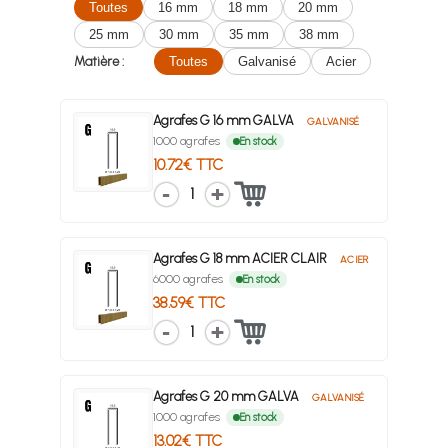
Toutes
16 mm
18 mm
20 mm
25 mm
30 mm
35 mm
38 mm
Matière :
Toutes
Galvanisé
Acier
Agrafes G 16 mm GALVA
GALVANISÉ
1000 agrafes
En stock
10.72€ TTC
1
Agrafes G 18 mm ACIER CLAIR
ACIER
6000 agrafes
En stock
38.59€ TTC
1
Agrafes G 20 mm GALVA
GALVANISÉ
1000 agrafes
En stock
13.02€ TTC