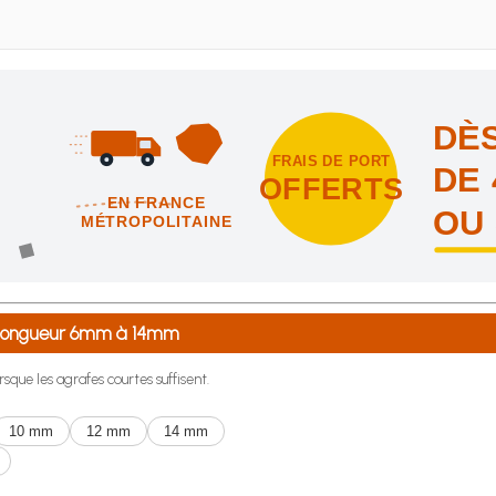
DÈS
FRAIS DE PORT
DE 
OFFERTS
EN FRANCE
OU
MÉTROPOLITAINE
intes et nous vous offrons les frais de port en France métropolitai
e longueur 6mm à 14mm
rsque les agrafes courtes suffisent.
10 mm
12 mm
14 mm