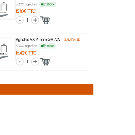
5000 agrafes
En stock
15.10€ TTC
1
Agrafes VX 14 mm GALVA
GALVANISÉ
5000 agrafes
En stock
16.42€ TTC
1