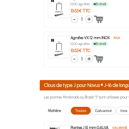
1200 agrafes
En stock
13.55€ TTC
1
Agrafes VX 12 mm INOX
INOX
1200 agrafes
En stock
13.55€ TTC
1
Clous de type J pour Novus ® J-16 de l
Les pointes Minibrads ou Brads "J" sont utilisées pou
Matière :
Toutes
Galvanisé
Inox
Pointes J 15 mm GALVA
GALVANISÉ