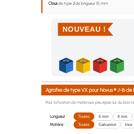
Clous
de type
J
de longueur 15 mm.
NOUVEAU !
Achetez 4 sachets ou boîtes d'agrafes ou de po
Agrafes de type VX pour Novus ® J-16 d
Pour la fixation de matériaux peu épais sur du bois lo
Longueur :
Toutes
6 mm
8 mm
Matière :
Toutes
Galvanisé
Inox