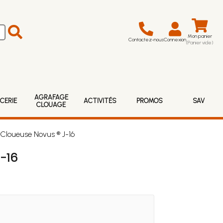
Mon panier
Contactez-nous
Connexion
(Panier vide)
AGRAFAGE
CERIE
ACTIVITÉS
PROMOS
SAV
CLOUAGE
Cloueuse Novus ® J-16
-16