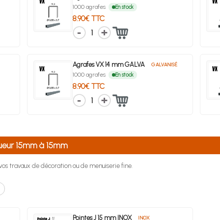
1000 agrafes
En stock
8.90€ TTC
1
Agrafes VX 14 mm GALVA
GALVANISÉ
1000 agrafes
En stock
8.90€ TTC
1
ongueur 15mm à 15mm
r vos travaux de décoration ou de menuiserie fine.
Pointes J 15 mm INOX
INOX