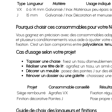
Type
Longueur
Matière
Usage indiqué
VX
6 à 14 mm
Galvanisé / Inox
Matériaux peu épais s
J
15 mm
Galvanisé / Inox
Décoration et menuiser
Pourquoi choisir ces consommables pour votre N
Vous gagnez en précision avec des consommables adaptés
et plusieurs conditionnements vous aide à ajuster votre 
fixation. C’est un bon compromis entre
polyvalence
,
ten
Cas d’usage selon votre projet
Tapisser une chaise
: fixez un tissu d’ameublement
Réaliser une tête de lit
: agrafez un tissu, un simil
Décorer un meuble
: posez des pointes J sur des é
Rénover un dossier ou une galette
: choisissez une
Projet
Consommable conseillé
Résulta
Siège rembourré
Agrafes VX
Fixation régu
Finition décorative
Pointes J
Pose propre 
Guide de choix des longueurs et finitions