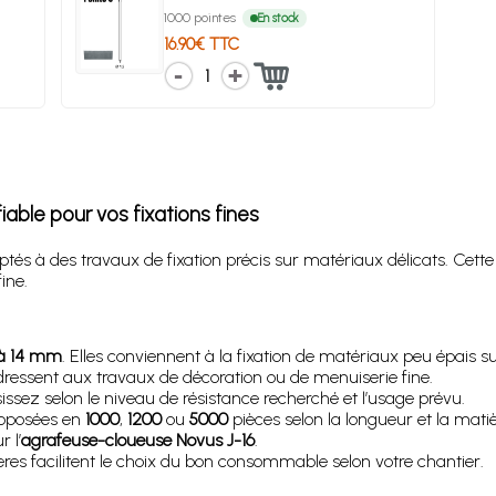
1000 pointes
En stock
16.90€ TTC
1
iable pour vos fixations fines
tés à des travaux de fixation précis sur matériaux délicats. C
ine.
à 14 mm
. Elles conviennent à la fixation de matériaux peu épais su
’adressent aux travaux de décoration ou de menuiserie fine.
sissez selon le niveau de résistance recherché et l’usage prévu.
roposées en
1000
,
1200
ou
5000
pièces selon la longueur et la mati
 l’
agrafeuse-cloueuse Novus J-16
.
ères facilitent le choix du bon consommable selon votre chantier.