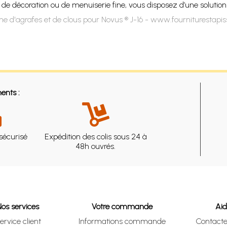
e, de décoration ou de menuiserie fine, vous disposez d’une soluti
e d'agrafes et de clous pour Novus ® J-16 - www.fourniturestapi
ents :
sécurisé
Expédition des colis sous 24 à
48h ouvrés.
Nos services
Votre commande
Ai
ervice client
Informations commande
Contact