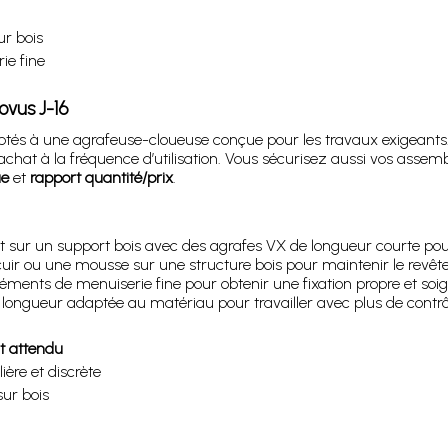
ur bois
ie fine
ovus J-16
 à une agrafeuse-cloueuse conçue pour les travaux exigeants. Le
achat à la fréquence d’utilisation. Vous sécurisez aussi vos asse
ue
et
rapport quantité/prix
.
 sur un support bois avec des agrafes VX de longueur courte pour
i cuir ou une mousse sur une structure bois pour maintenir le rev
léments de menuiserie fine pour obtenir une fixation propre et soi
 longueur adaptée au matériau pour travailler avec plus de contrôle 
t attendu
lière et discrète
sur bois