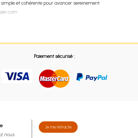
on simple et cohérente pour avancer sereinement.
ssier.com
Paiement sécurisé :
de
Je me rétracte
ez nous