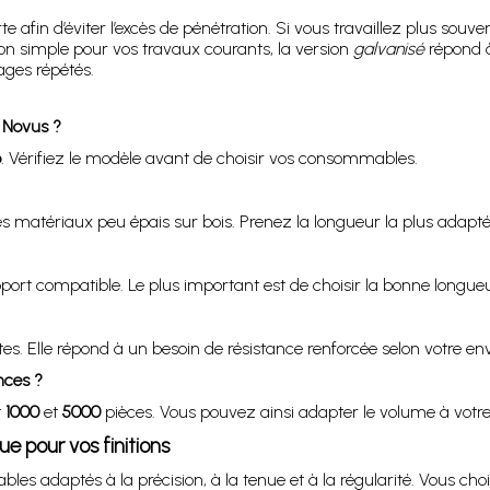
afin d’éviter l’excès de pénétration. Si vous travaillez plus souvent
ion simple pour vos travaux courants, la version
galvanisé
répond à
ges répétés.
 Novus ?
6
. Vérifiez le modèle avant de choisir vos consommables.
s matériaux peu épais sur bois. Prenez la longueur la plus adaptée
upport compatible. Le plus important est de choisir la bonne longue
ntes. Elle répond à un besoin de résistance renforcée selon votre en
nces ?
t
1000
et
5000
pièces. Vous pouvez ainsi adapter le volume à votre 
ue pour vos finitions
 adaptés à la précision, à la tenue et à la régularité. Vous choi