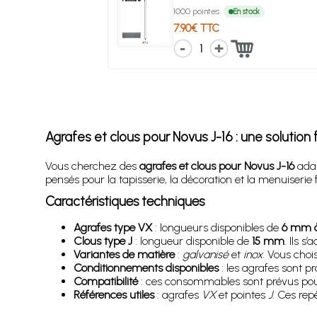
1000 pointes
En stock
7.90€ TTC
1
Agrafes et clous pour Novus J-16 : une solution f
Vous cherchez des
agrafes et clous pour Novus J-16
adap
pensés pour la tapisserie, la décoration et la menuiserie f
Caractéristiques techniques
Agrafes type VX
: longueurs disponibles de
6 mm 
Clous type J
: longueur disponible de
15 mm
. Ils s
Variantes de matière
:
galvanisé
et
inox
. Vous choi
Conditionnements disponibles
: les agrafes sont p
Compatibilité
: ces consommables sont prévus pour
Références utiles
: agrafes
VX
et pointes
J
. Ces rep