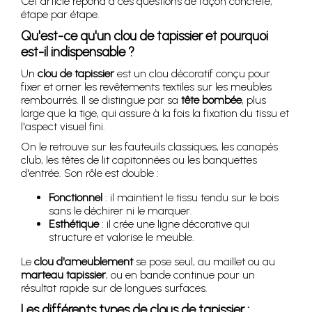
Cet article répond à ces questions de façon concrète,
étape par étape.
Qu'est-ce qu'un clou de tapissier et pourquoi
est-il indispensable ?
Un
clou de tapissier
est un clou décoratif conçu pour
fixer et orner les revêtements textiles sur les meubles
rembourrés. Il se distingue par sa
tête bombée
, plus
large que la tige, qui assure à la fois la fixation du tissu et
l'aspect visuel fini.
On le retrouve sur les fauteuils classiques, les canapés
club, les têtes de lit capitonnées ou les banquettes
d'entrée. Son rôle est double :
Fonctionnel
: il maintient le tissu tendu sur le bois
sans le déchirer ni le marquer.
Esthétique
: il crée une ligne décorative qui
structure et valorise le meuble.
Le
clou d'ameublement
se pose seul, au maillet ou au
marteau tapissier
, ou en bande continue pour un
résultat rapide sur de longues surfaces.
Les différents types de clous de tapissier :