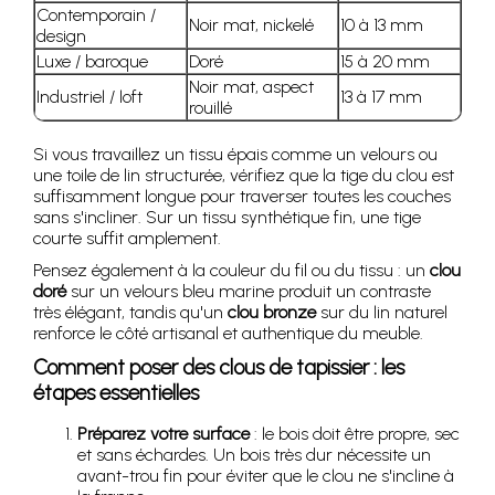
Contemporain /
Noir mat, nickelé
10 à 13 mm
design
Luxe / baroque
Doré
15 à 20 mm
Noir mat, aspect
Industriel / loft
13 à 17 mm
rouillé
Si vous travaillez un tissu épais comme un velours ou
une toile de lin structurée, vérifiez que la tige du clou est
suffisamment longue pour traverser toutes les couches
sans s'incliner. Sur un tissu synthétique fin, une tige
courte suffit amplement.
Pensez également à la couleur du fil ou du tissu : un
clou
doré
sur un velours bleu marine produit un contraste
très élégant, tandis qu'un
clou bronze
sur du lin naturel
renforce le côté artisanal et authentique du meuble.
Comment poser des clous de tapissier : les
étapes essentielles
Préparez votre surface
: le bois doit être propre, sec
et sans échardes. Un bois très dur nécessite un
avant-trou fin pour éviter que le clou ne s'incline à