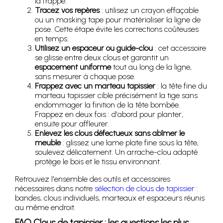
la frappe.
Tracez vos repères
: utilisez un crayon effaçable
ou un masking tape pour matérialiser la ligne de
pose. Cette étape évite les corrections coûteuses
en temps.
Utilisez un espaceur ou guide-clou
: cet accessoire
se glisse entre deux clous et garantit un
espacement uniforme
tout au long de la ligne,
sans mesurer à chaque pose.
Frappez avec un marteau tapissier
: la tête fine du
marteau tapissier cible précisément la tige sans
endommager la finition de la tête bombée.
Frappez en deux fois : d'abord pour planter,
ensuite pour affleurer.
Enlevez les clous défectueux sans abîmer le
meuble
: glissez une lame plate fine sous la tête,
soulevez délicatement. Un arrache-clou adapté
protège le bois et le tissu environnant.
Retrouvez l'ensemble des outils et accessoires
nécessaires dans notre
sélection de clous de tapissier
:
bandes, clous individuels, marteaux et espaceurs réunis
au même endroit.
FAQ Clous de tapissier : les questions les plus