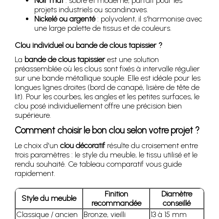
Noir mat
: sobre et moderne, parfait pour les
projets industriels ou scandinaves.
Nickelé ou argenté
: polyvalent, il s'harmonise avec
une large palette de tissus et de couleurs.
Clou individuel ou bande de clous tapissier ?
La
bande de clous tapissier
est une solution
préassemblée où les clous sont fixés à intervalle régulier
sur une bande métallique souple. Elle est idéale pour les
longues lignes droites (bord de canapé, lisière de tête de
lit). Pour les courbes, les angles et les petites surfaces, le
clou posé individuellement offre une précision bien
supérieure.
Comment choisir le bon clou selon votre projet ?
Le choix d'un
clou décoratif
résulte du croisement entre
trois paramètres : le style du meuble, le tissu utilisé et le
rendu souhaité. Ce tableau comparatif vous guide
rapidement.
Finition
Diamètre
Style du meuble
recommandée
conseillé
Classique / ancien
Bronze, vieilli
13 à 15 mm