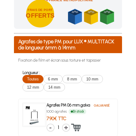
EN FRANCE MÉTROPOLITAINE
FRAIS DE PORT
OFFERTS
Achetez 4 sachets ou boîtes d'agrafes ou de pointes et nous 
Agrafes de type PM pour LUX ® MULTITACK
de longueur 6mm à 14mm
Fixation de film et écran sous toiture et tapissier
Longueur :
Toutes
6 mm
8 mm
10 mm
12 mm
14 mm
Agrafes PM 06 mm galva
GALVANISÉ
1000 agrafes
En stock
7.90€ TTC
1