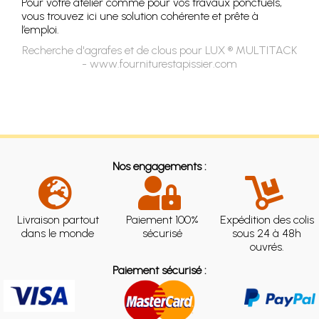
Pour votre atelier comme pour vos travaux ponctuels,
vous trouvez ici une solution cohérente et prête à
l’emploi.
Recherche d'agrafes et de clous pour LUX ® MULTITACK
- www.fourniturestapissier.com
Nos engagements :
Livraison partout
Paiement 100%
Expédition des colis
dans le monde
sécurisé
sous 24 à 48h
ouvrés.
Paiement sécurisé :