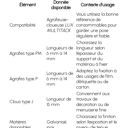
Donnée
Élément
Contexte d’usage
disponible
Vous utilisez la bonne
Agrafeuse-
référence de
Compatibilité
cloueuse
LUX
consommables pour
MULTITACK
garder une pose
régulière et fiable.
Choisissez la
Longueurs de
longueur selon
Agrafes type PM
6 mm à 14
l’épaisseur du
mm
support et du
matériau à fixer.
Adaptez la fixation à
Longueurs de
des usages de film,
Agrafes type P
6 mm à 14
d’étiquette ou de
mm
carton.
Conviennent aux
Longueur de
travaux de
Clous type J
15 mm
décoration ou de
menuiserie fine.
Choisissez la finition
Matières
Galvanisé,
selon l’exposition et le
disponibles
inox
niveau de tenue