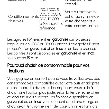
attendu.
100, 1 000, 5
Vous ajustez votre
000, 6 000, 8
Conditionnements
achat au rythme de
000, 10 000
observés
votre chantier et à
pièces selon la
votre consommation.
référence
Les agrafes PM existent en
galvanisé
sur plusieurs
longueurs, en 1 000 ou 10 000 pièces. Les agrafes P sont
proposées en
galvanisé
et en
inox
selon les références.
Les pointes J sont disponibles en
galvanisé
et en
inox
,
toujours en 15 mm.
Pourquoi choisir ce consommable pour vos
fixations
Vous gagnez en confort quand vous travaillez avec des
consommables compatibles avec votre outil et adaptés
au matériau. La diversité des longueurs vous aide à
choisir une fixation plus juste, selon la tenue recherchée
et l’épaisseur du support. Les finitions disponibles, en
galvanisé
ou en
inox
, vous donnent aussi une marge de
choix selon l’environnement de pose. Enfin, les formats