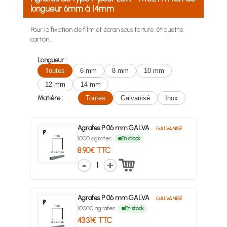
longueur 6mm à 14mm
Pour la fixation de film et écran sous toiture, étiquette,
carton...
Longueur :
Toutes
6 mm
8 mm
10 mm
12 mm
14 mm
Matière :
Toutes
Galvanisé
Inox
Agrafes P 06 mm GALVA
GALVANISÉ
1000 agrafes
En stock
8.90€ TTC
1
Agrafes P 06 mm GALVA
GALVANISÉ
10000 agrafes
En stock
43.31€ TTC