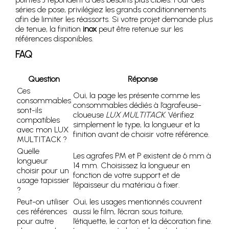
séries de pose, privilégiez les grands conditionnements
afin de limiter les réassorts. Si votre projet demande plus
de tenue, la finition
inox
peut être retenue sur les
références disponibles.
FAQ
Question
Réponse
Ces
Oui, la page les présente comme les
consommables
consommables dédiés à l’agrafeuse-
sont-ils
cloueuse
LUX MULTITACK
. Vérifiez
compatibles
simplement le type, la longueur et la
avec mon LUX
finition avant de choisir votre référence.
MULTITACK ?
Quelle
Les agrafes PM et P existent de 6 mm à
longueur
14 mm. Choisissez la longueur en
choisir pour un
fonction de votre support et de
usage tapissier
l’épaisseur du matériau à fixer.
?
Peut-on utiliser
Oui, les usages mentionnés couvrent
ces références
aussi le film, l’écran sous toiture,
pour autre
l’étiquette, le carton et la décoration fine.