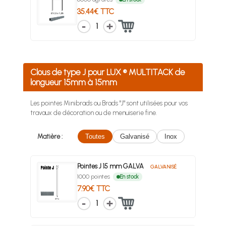
35.44€ TTC
1
Clous de type J pour LUX ® MULTITACK de
longueur 15mm à 15mm
Les pointes Minibrads ou Brads "J" sont utilisées pour vos
travaux de décoration ou de menuiserie fine.
Matière :
Toutes
Galvanisé
Inox
Pointes J 15 mm GALVA
GALVANISÉ
1000 pointes
En stock
7.90€ TTC
1