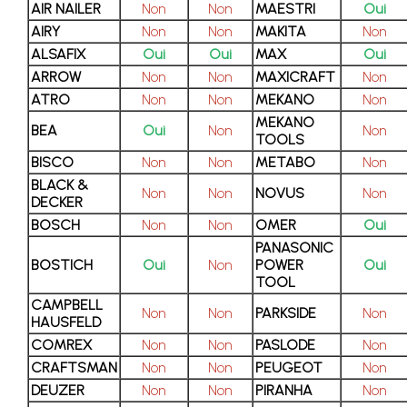
AIR NAILER
Non
Non
MAESTRI
Oui
AIRY
Non
Non
MAKITA
Non
ALSAFIX
Oui
Oui
MAX
Oui
ARROW
Non
Non
MAXICRAFT
Non
ATRO
Non
Non
MEKANO
Non
MEKANO
BEA
Oui
Non
Non
TOOLS
BISCO
Non
Non
METABO
Non
BLACK &
Non
Non
NOVUS
Non
DECKER
BOSCH
Non
Non
OMER
Oui
PANASONIC
BOSTICH
Oui
Non
POWER
Oui
TOOL
CAMPBELL
Non
Non
PARKSIDE
Non
HAUSFELD
COMREX
Non
Non
PASLODE
Non
CRAFTSMAN
Non
Non
PEUGEOT
Non
DEUZER
Non
Non
PIRANHA
Non