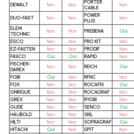
PORTER
DEWALT
Non
Non
Non
CABLE
POWER
DUO-FAST
Non
Non
Non
PLUS
ELEM
Non
Non
PREBENA
Oui
TECHNIC
ESCO
Non
Non
PRO KIT
Non
EZ-FASTEN
Non
Non
PRODIF
Non
FASCO
Oui
Oui
RAPID
Non
FISCHER-
Non
Non
REICH
Oui
DAREX
FOBI
Oui
Non
RFNC
Non
FOX
Non
Non
ROCAFIX
Oui
GNRIQUE
Non
Non
ROCAGRAF
Non
GREX
Non
Non
RYOBI
Non
GUDE
Non
Non
SENCO
Oui
HAUBOLD
Non
Non
SKIL
Non
HILTI
Non
Non
SOFRAGRAF
Oui
HITACHI
Oui
Non
SPIT
Non