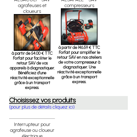
agrafeuses et
compresseurs
cloueurs
à partir de 146.59 € TTC
Forfait pour simplifier le
à partir de 54.00 € TTC
retour SAV en nos ateliers
Forfait pour faciliter le
de votre compresseur à
retour SAV de vos
diagnostiquer. Une
appareils à diagnostiquer.
réactivité exceptionnelle
Bénéficiez d’une
grâce à un transport
réactivité exceptionnelle
express.
grâce à un transport
express.
Choisissez vos produits
(pour plus de détails cliquez ici)
Interrupteur pour
agrafeuse ou cloueur
électrique