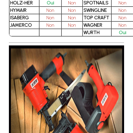
HOLZ-HER
Oui
Non
SPOTNAILS
Non
HYMAIR
Non
Non
SWINGLINE
Non
ISABERG
Non
Non
TOP CRAFT
Non
JAMERCO
Non
Non
WAGNER
Non
WURTH
Oui