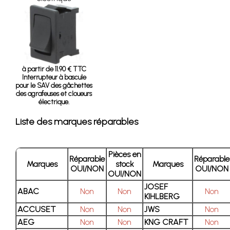
à partir de 11.90 € TTC
Interrupteur à bascule
pour le SAV des gâchettes
des agrafeuses et cloueurs
électrique.
Liste des marques réparables
Pièces en
Réparable
Réparable
Marques
stock
Marques
OUI/NON
OUI/NON
OUI/NON
JOSEF
ABAC
Non
Non
Non
KIHLBERG
ACCUSET
Non
Non
JWS
Non
AEG
Non
Non
KNG CRAFT
Non