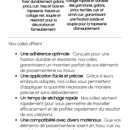
collage rapide et durable
fixer durablement galons,
des garnitures, galons,
joncs, cuir, tissu et bois en
joncs textiles, cuir et
tapisserie. Assure un
simili cuir, garantissant
collage net, souple et
une fixation solide et
résistant pour la
souple pour la tapisserie
décoration et
d’ameublement.
l’ameublement.
Nos colles offrent :
Une adhérence optimale
: Conçues pour une
fixation durable et résistante, nos colles
garantissent un maintien parfait de vos éléments
de passementerie ou tissus.
Une application facile et précise
: Grâce à leurs
embouts adaptés, nos colles vous permettent
d'appliquer la quantité nécessaire de manière
précise et sans débordement.
Un temps de séchage rapide
: Nos colles sèchent
rapidement pour vous permettre de travailler
efficacement et de profiter rapidement du résultat
de vos créations.
Une compatibilité avec divers matériaux
: Que vos
éléments de passementerie soient en tissu, cuir ou