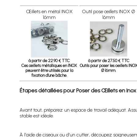
Œillets en métal INOX
Outil pose œillets INOX Ø
16mm
16mm
à partir de 22.90 € TTC
à partir de 27.50 € TTC
Ces œillets métalliques en INOX
Outils pour poser les oeillets INO
peuvent être utilisés pour la
Ø 16mm.
fixation d'une bâche.
Étapes détaillées pour Poser des Œillets en In
Avant tout, préparez un espace de travail adéquat. Ass
stable est idéale.
À l'aide de ciseaux ou d'un cutter, découpez soigneusemen