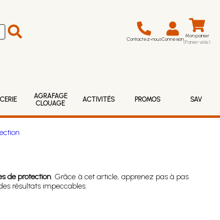
Mon panier
Contactez-nous
Connexion
(Panier vide)
AGRAFAGE
CERIE
ACTIVITÉS
PROMOS
SAV
CLOUAGE
ection
es de protection
. Grâce à cet article, apprenez pas à pas
 des résultats impeccables.