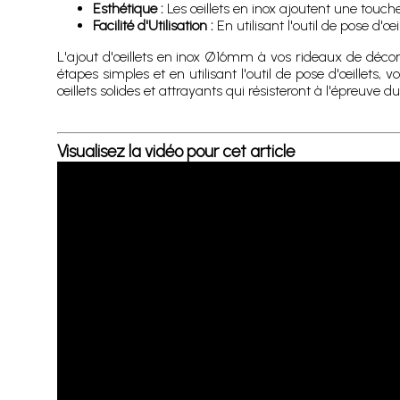
Esthétique :
Les œillets en inox ajoutent une touche
Facilité d'Utilisation :
En utilisant l'outil de pose d'œ
L'ajout d'œillets en inox Ø16mm à vos rideaux de décor
étapes simples et en utilisant l'outil de pose d'œillets, 
œillets solides et attrayants qui résisteront à l'épreuve d
Visualisez la vidéo pour cet article