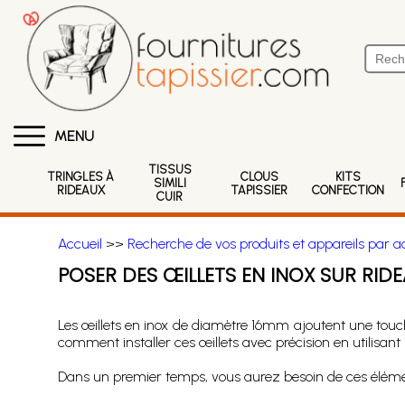
MENU
TISSUS
TRINGLES À
CLOUS
KITS
SIMILI
RIDEAUX
TAPISSIER
CONFECTION
CUIR
Accueil
>>
Recherche de vos produits et appareils par ac
POSER DES ŒILLETS EN INOX SUR RI
Les œillets en inox de diamètre 16mm ajoutent une tou
comment installer ces œillets avec précision en utilisant
Dans un premier temps, vous aurez besoin de ces éléme