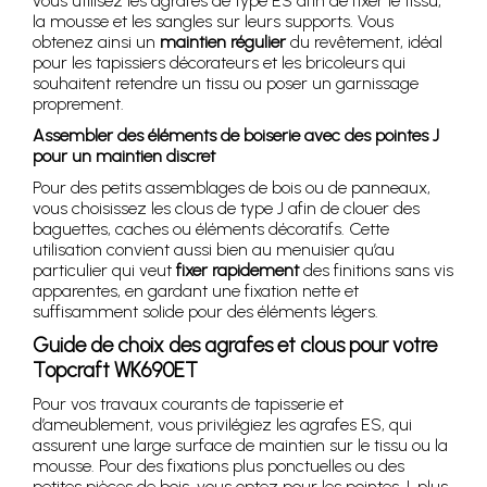
vous utilisez les agrafes de type ES afin de fixer le tissu,
la mousse et les sangles sur leurs supports. Vous
obtenez ainsi un
maintien régulier
du revêtement, idéal
pour les tapissiers décorateurs et les bricoleurs qui
souhaitent retendre un tissu ou poser un garnissage
proprement.
Assembler des éléments de boiserie avec des pointes J
pour un maintien discret
Pour des petits assemblages de bois ou de panneaux,
vous choisissez les clous de type J afin de clouer des
baguettes, caches ou éléments décoratifs. Cette
utilisation convient aussi bien au menuisier qu’au
particulier qui veut
fixer rapidement
des finitions sans vis
apparentes, en gardant une fixation nette et
suffisamment solide pour des éléments légers.
Guide de choix des agrafes et clous pour votre
Topcraft WK690ET
Pour vos travaux courants de tapisserie et
d’ameublement, vous privilégiez les agrafes ES, qui
assurent une large surface de maintien sur le tissu ou la
mousse. Pour des fixations plus ponctuelles ou des
petites pièces de bois, vous optez pour les pointes J, plus