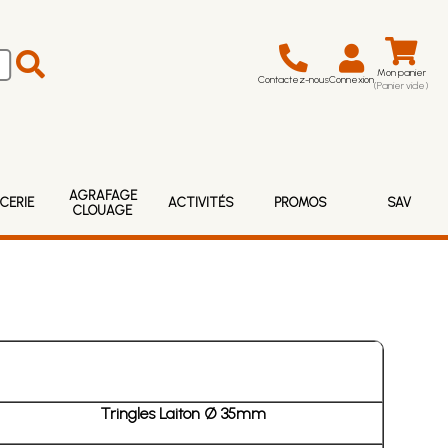
Mon panier
Contactez-nous
Connexion
(Panier vide)
AGRAFAGE
CERIE
ACTIVITÉS
PROMOS
SAV
CLOUAGE
Tringles Laiton Ø 35mm