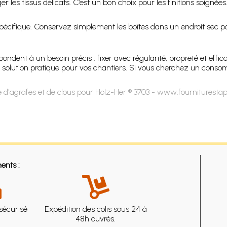
les tissus délicats. C’est un bon choix pour les finitions soignées
 spécifique. Conservez simplement les boîtes dans un endroit sec 
ondent à un besoin précis : fixer avec régularité, propreté et effica
 solution pratique pour vos chantiers. Si vous cherchez un consom
 d'agrafes et de clous pour Holz-Her ® 3703 - www.fourniturestap
ents :
sécurisé
Expédition des colis sous 24 à
48h ouvrés.