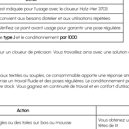
est indiquée pour l’usage avec le cloueur Holz-Her 3703.
convient aux besoins d’atelier et aux utilisations répétées.
 Vérifiez ce point avant usage pour garantir une pose régulière.
le
type J
et le conditionnement
par 1000
.
un cloueur de précision. Vous travaillez ainsi avec une solution a
iaux textiles ou souples, ce consommable apporte une réponse simpl
orise un travail fluide et des poses régulières. Le conditionnement 
e stock. Vous gagnez en continuité de travail et en confort d’utilisa
Action
Vous obtenez un
gles ou des toiles sur bois ou mousse.
têtes de lit.