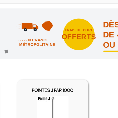
DÈS
FRAIS DE PORT
DE 
OFFERTS
EN FRANCE
OU
MÉTROPOLITAINE
intes et nous vous offrons les frais de port en France métropolitai
POINTES J PAR 1000