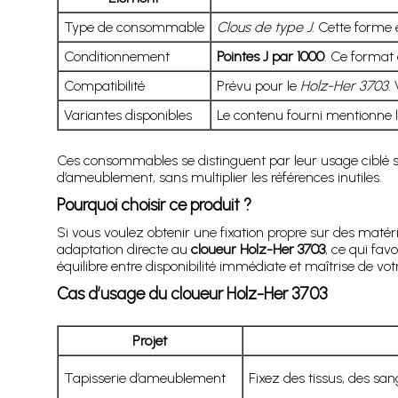
Type de consommable
Clous de type J
. Cette forme 
Conditionnement
Pointes J par 1000
. Ce format 
Compatibilité
Prévu pour le
Holz-Her 3703
.
Variantes disponibles
Le contenu fourni mentionne 
Ces consommables se distinguent par leur usage ciblé sur 
d’ameublement, sans multiplier les références inutiles.
Pourquoi choisir ce produit ?
Si vous voulez obtenir une fixation propre sur des matér
adaptation directe au
cloueur Holz-Her 3703
, ce qui fav
équilibre entre disponibilité immédiate et maîtrise de votr
Cas d’usage du
cloueur Holz-Her 3703
Projet
Tapisserie d’ameublement
Fixez des tissus, des san