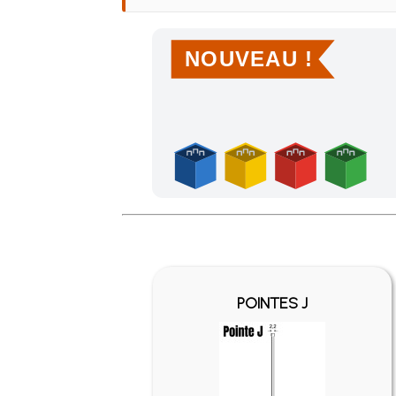
NOUVEAU !
Achetez 4 sachets ou boîtes d'agrafes ou de po
POINTES J