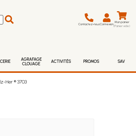
Mon panier
Contactez-nous
Connexion
(Panier vide)
AGRAFAGE
CERIE
ACTIVITÉS
PROMOS
SAV
CLOUAGE
lz-Her ® 3703