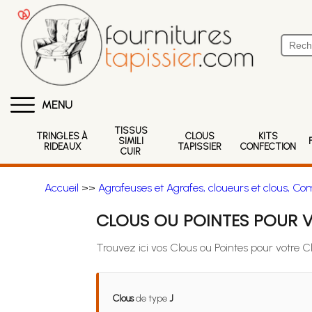
MENU
TISSUS
TRINGLES À
CLOUS
KITS
SIMILI
RIDEAUX
TAPISSIER
CONFECTION
CUIR
Accueil
>>
Agrafeuses et Agrafes, cloueurs et clous, Co
CLOUS OU POINTES POUR V
Trouvez ici vos Clous ou Pointes pour votre 
Clous
de type
J