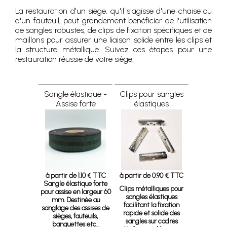
La restauration d'un siège, qu'il s'agisse d'une chaise ou
d'un fauteuil, peut grandement bénéficier de l'utilisation
de sangles robustes, de clips de fixation spécifiques et de
maillons pour assurer une liaison solide entre les clips et
la structure métallique. Suivez ces étapes pour une
restauration réussie de votre siège.
Sangle élastique -
Clips pour sangles
Assise forte
élastiques
à partir de 1.10 € TTC
à partir de 0.90 € TTC
Sangle élastique forte
Clips métalliques pour
pour assise en largeur 60
sangles élastiques
mm. Destinée au
facilitant la fixation
sanglage des assises de
rapide et solide des
sièges, fauteuils,
sangles sur cadres
banquettes etc...