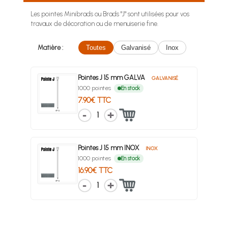
Les pointes Minibrads ou Brads "J" sont utilisées pour vos
travaux de décoration ou de menuiserie fine.
Matière :
Toutes
Galvanisé
Inox
Pointes J 15 mm GALVA
GALVANISÉ
1000 pointes
En stock
7.90€ TTC
1
Pointes J 15 mm INOX
INOX
1000 pointes
En stock
16.90€ TTC
1