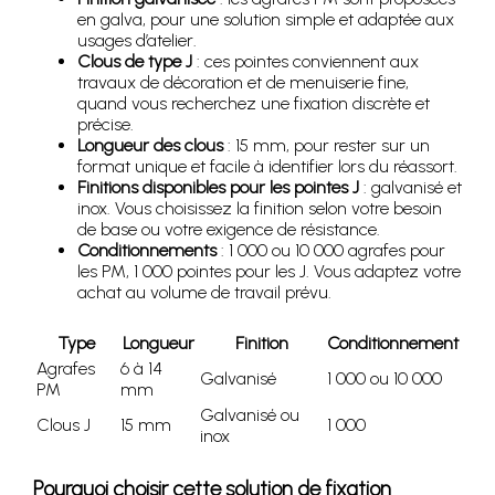
en galva, pour une solution simple et adaptée aux
usages d’atelier.
Clous de type J
: ces pointes conviennent aux
travaux de décoration et de menuiserie fine,
quand vous recherchez une fixation discrète et
précise.
Longueur des clous
: 15 mm, pour rester sur un
format unique et facile à identifier lors du réassort.
Finitions disponibles pour les pointes J
: galvanisé et
inox. Vous choisissez la finition selon votre besoin
de base ou votre exigence de résistance.
Conditionnements
: 1 000 ou 10 000 agrafes pour
les PM, 1 000 pointes pour les J. Vous adaptez votre
achat au volume de travail prévu.
Type
Longueur
Finition
Conditionnement
Agrafes
6 à 14
Galvanisé
1 000 ou 10 000
PM
mm
Galvanisé ou
Clous J
15 mm
1 000
inox
Pourquoi choisir cette solution de fixation