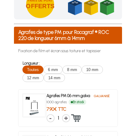
FRAIS DE PORT
OFFERTS
Achetez 4 sachets ou boîtes d'agrafes ou de pointes et nous 
Agrafes de type PM pour Rocagraf ® ROC
220 de longueur 6mm à 14mm
Fixation de film et écran sous toiture et tapissier
Longueur :
Toutes
6 mm
8 mm
10 mm
12 mm
14 mm
Agrafes PM 06 mm galva
GALVANISÉ
1000 agrafes
En stock
7.90€ TTC
1