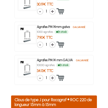
30.19€ TTC
1
Agrafes PM 14mm galva
GALVANISÉ
1000 agrafes
En stock
7.90€ TTC
1
Agrafes PM 14 mm GALVA
GALVANISÉ
10000 agrafes
En stock
34.13€ TTC
1
Clous de type J pour Rocagraf ® ROC 220 de
longueur 15mm à 15mm