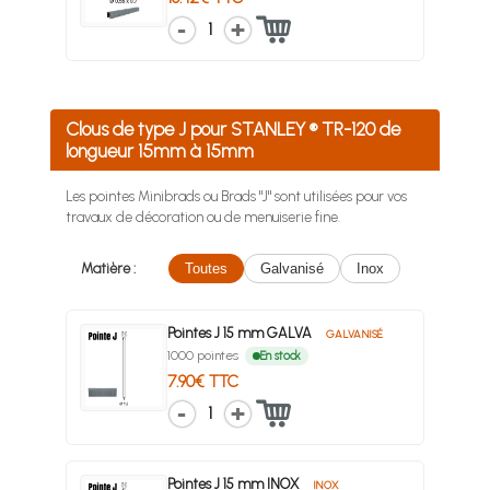
1
Clous de type J pour STANLEY ® TR-120 de
longueur 15mm à 15mm
Les pointes Minibrads ou Brads "J" sont utilisées pour vos
travaux de décoration ou de menuiserie fine.
Matière :
Toutes
Galvanisé
Inox
Pointes J 15 mm GALVA
GALVANISÉ
1000 pointes
En stock
7.90€ TTC
1
Pointes J 15 mm INOX
INOX