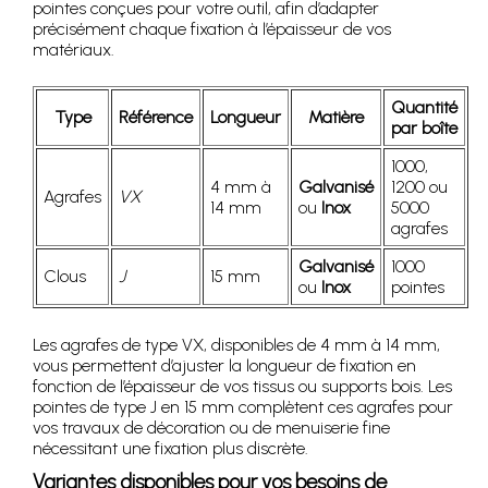
pointes conçues pour votre outil, afin d’adapter
précisément chaque fixation à l’épaisseur de vos
matériaux.
Quantité
Type
Référence
Longueur
Matière
par boîte
1000,
4 mm à
Galvanisé
1200 ou
Agrafes
VX
14 mm
ou
Inox
5000
agrafes
Galvanisé
1000
Clous
J
15 mm
ou
Inox
pointes
Les agrafes de type VX, disponibles de 4 mm à 14 mm,
vous permettent d’ajuster la longueur de fixation en
fonction de l’épaisseur de vos tissus ou supports bois. Les
pointes de type J en 15 mm complètent ces agrafes pour
vos travaux de décoration ou de menuiserie fine
nécessitant une fixation plus discrète.
Variantes disponibles pour vos besoins de