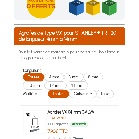
FRAIS DE PORT
OFFERTS
Achetez 4 sachets ou boîtes d'agrafes ou de pointes et nous 
Agrafes de type VX pour STANLEY ® TR-120
de longueur 4mm à 14mm
Pour la fixation de matériaux peu épais sur du bois lorsque
les agrafes courtes suffisent.
Longueur :
Toutes
4 mm
6 mm
8 mm
10 mm
12 mm
14 mm
Matière :
Toutes
Galvanisé
Inox
Agrafes VX 04 mm GALVA
GALVANISÉ
1000 agrafes
En stock
7.90€ TTC