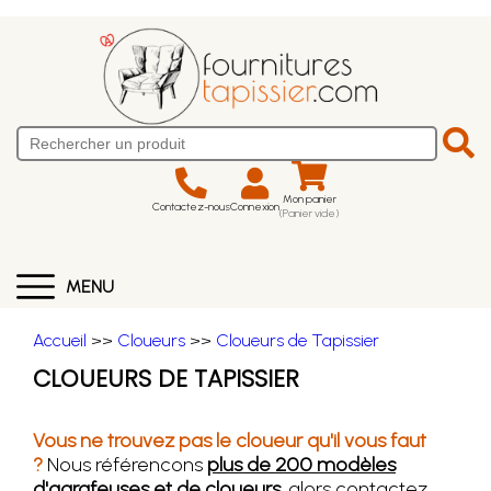
Mon panier
Contactez-nous
Connexion
(Panier vide)
MENU
Accueil
>>
Cloueurs
>>
Cloueurs de Tapissier
CLOUEURS DE TAPISSIER
Vous ne trouvez pas le cloueur qu'il vous faut
?
Nous référencons
plus de 200 modèles
d'agrafeuses et de cloueurs
, alors contactez