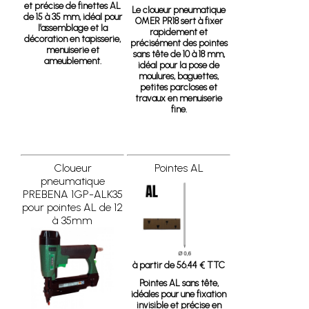
et précise de finettes AL
Le cloueur pneumatique
de 15 à 35 mm, idéal pour
OMER PR18 sert à fixer
l’assemblage et la
rapidement et
décoration en tapisserie,
précisément des pointes
menuiserie et
sans tête de 10 à 18 mm,
ameublement.
idéal pour la pose de
moulures, baguettes,
petites parcloses et
travaux en menuiserie
fine.
Cloueur
Pointes AL
pneumatique
PREBENA 1GP-ALK35
pour pointes AL de 12
à 35mm
à partir de 56.44 € TTC
Pointes AL sans tête
,
idéales pour une fixation
invisible et précise en