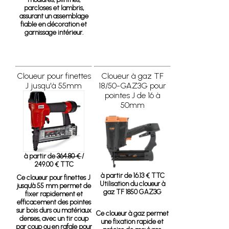
parcloses et lambris,
assurant un assemblage
fiable en décoration et
garnissage intérieur.
Cloueur pour finettes
Cloueur à gaz TF
J jusqu'à 55mm
18/50-GAZ3G pour
pointes J de 16 à
50mm
à partir de
364.80 €
/
249.00 € TTC
à partir de 16.13 € TTC
Ce cloueur pour finettes J
Utilisation du cloueur à
jusqu'à 55 mm permet de
gaz TF 1850 GAZ3G
fixer rapidement et
efficacement des pointes
sur bois durs ou matériaux
Ce cloueur à gaz permet
denses, avec un tir coup
une fixation rapide et
par coup ou en rafale pour