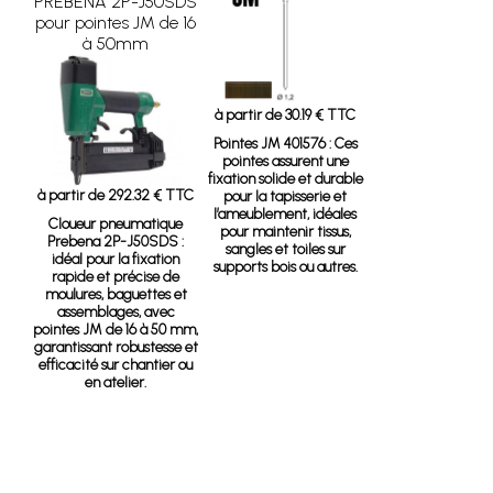
PREBENA 2P-J50SDS
pour pointes JM de 16
à 50mm
à partir de 30.19 € TTC
Pointes JM 401576
: Ces
pointes assurent une
fixation solide et durable
à partir de 292.32 € TTC
pour la tapisserie et
l’ameublement, idéales
Cloueur pneumatique
pour maintenir tissus,
Prebena 2P-J50SDS
:
sangles et toiles sur
idéal pour la fixation
supports bois ou autres.
rapide et précise de
moulures, baguettes et
assemblages, avec
pointes JM de 16 à 50 mm,
garantissant robustesse et
efficacité sur chantier ou
en atelier.