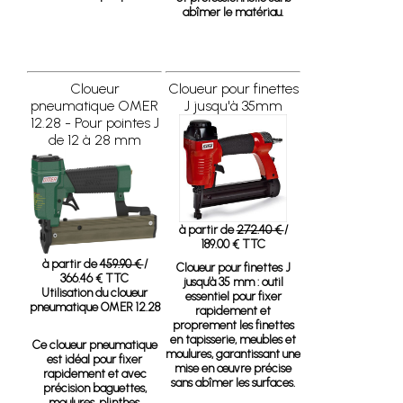
abîmer le matériau.
Cloueur
Cloueur pour finettes
pneumatique OMER
J jusqu'à 35mm
12.28 - Pour pointes J
de 12 à 28 mm
à partir de
272.40 €
/
189.00 € TTC
à partir de
459.90 €
/
Cloueur pour finettes J
366.46 € TTC
jusqu’à 35 mm
: outil
Utilisation du cloueur
essentiel pour fixer
pneumatique OMER 12.28
rapidement et
proprement les finettes
en tapisserie, meubles et
Ce cloueur pneumatique
moulures, garantissant une
est idéal pour fixer
mise en œuvre précise
rapidement et avec
sans abîmer les surfaces.
précision baguettes,
moulures, plinthes,