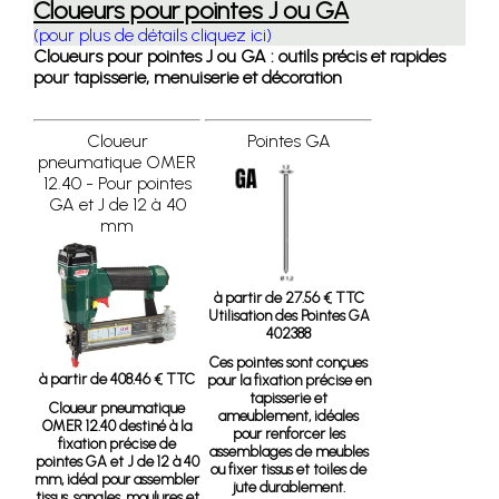
Cloueurs pour pointes J ou GA
(pour plus de détails cliquez ici)
Cloueurs pour pointes J ou GA : outils précis et rapides
pour tapisserie, menuiserie et décoration
Cloueur
Pointes GA
pneumatique OMER
12.40 - Pour pointes
GA et J de 12 à 40
mm
à partir de 27.56 € TTC
Utilisation des Pointes GA
402388
Ces pointes sont conçues
à partir de 408.46 € TTC
pour la fixation précise en
tapisserie et
Cloueur pneumatique
ameublement, idéales
OMER 12.40
destiné à la
pour renforcer les
fixation précise de
assemblages de meubles
pointes GA et J de 12 à 40
ou fixer tissus et toiles de
mm, idéal pour assembler
jute durablement.
tissus, sangles, moulures et