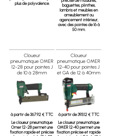
précise de moulures,
plus de polyvalence.
baguettes, plinthes,
lambris et meubles en
ameublement ou
agencement intérieur,
avec des pointes de 16 à
50 mm.
Cloueur
Cloueur
pneumatique OMER
pneumatique OMER
12-28 pour pointes J
12-40 pour pointes J
de 10 à 28mm
et GA de 12 à 40mm
à partir de 367.92 € TTC
à partir de 393.12 € TTC
Le cloueur pneumatique
Le cloueur pneumatique
Omer 12-28 permet une
OMER 12-40 permet une
fixation rapide et précise
fixation précise et rapide