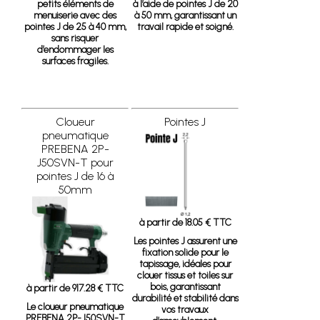
petits éléments de
à l’aide de pointes J de 20
menuiserie avec des
à 50 mm, garantissant un
pointes J de 25 à 40 mm,
travail rapide et soigné.
sans risquer
d’endommager les
surfaces fragiles.
Cloueur
Pointes J
pneumatique
PREBENA 2P-
J50SVN-T pour
pointes J de 16 à
50mm
à partir de 18.05 € TTC
Les pointes J assurent une
fixation solide pour le
tapissage, idéales pour
clouer tissus et toiles sur
bois, garantissant
à partir de 917.28 € TTC
durabilité et stabilité dans
Le cloueur pneumatique
vos travaux
PREBENA 2P-J50SVN-T