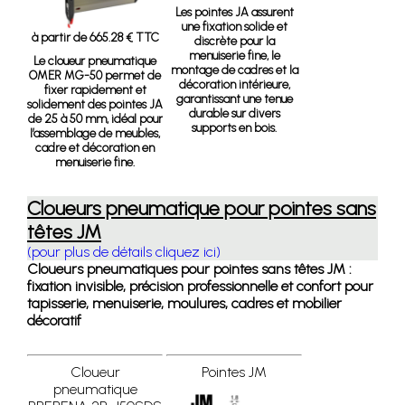
Les pointes JA assurent
une fixation solide et
à partir de 665.28 € TTC
discrète pour la
menuiserie fine, le
Le cloueur pneumatique
montage de cadres et la
OMER MG-50 permet de
décoration intérieure,
fixer rapidement et
garantissant une tenue
solidement des pointes JA
durable sur divers
de 25 à 50 mm, idéal pour
supports en bois.
l’assemblage de meubles,
cadre et décoration en
menuiserie fine.
Cloueurs pneumatique pour pointes sans
têtes JM
(pour plus de détails cliquez ici)
Cloueurs pneumatiques pour pointes sans têtes JM :
fixation invisible, précision professionnelle et confort pour
tapisserie, menuiserie, moulures, cadres et mobilier
décoratif
Cloueur
Pointes JM
pneumatique