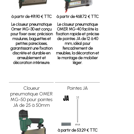
à partir de 491.90 € TTC
à partir de 468.72 € TTC
Le cloueur pneumatique
Le cloueur pneumatique
Omer MG-30
est conçu
OMER MG-40 facilite la
pour fixer avec précision
fixation rapide et précise
moulures, baguettes et
de pointes JA de 12 à 40
petites parecloses,
mm, idéal pour
garantissant une fixation
l'encadrement de
discrète et durable en
meubles, la décoration et
ameublement et
le montage de mobilier
décoration intérieure.
léger.
Cloueur
Pointes JA
pneumatique OMER
MG-50 pour pointes
JA de 25 à 50mm
à partir de 53.29 € TTC