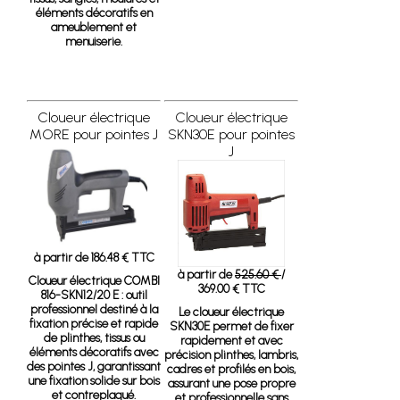
éléments décoratifs en
ameublement et
menuiserie.
Cloueur électrique
Cloueur électrique
MORE pour pointes J
SKN30E pour pointes
J
à partir de 186.48 € TTC
à partir de
525.60 €
/
Cloueur électrique COMBI
369.00 € TTC
816-SKN12/20 E
: outil
professionnel destiné à la
Le cloueur électrique
fixation précise et rapide
SKN30E permet de fixer
de plinthes, tissus ou
rapidement et avec
éléments décoratifs avec
précision plinthes, lambris,
des pointes J, garantissant
cadres et profilés en bois,
une fixation solide sur bois
assurant une pose propre
et contreplaqué.
et professionnelle sans