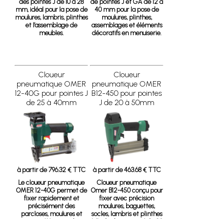
des pointes J de 10 à 28
de pointes J et GA de 12 à
mm, idéal pour la pose de
40 mm pour la pose de
moulures, lambris, plinthes
moulures, plinthes,
et l’assemblage de
assemblages et éléments
meubles.
décoratifs en menuiserie.
Cloueur
Cloueur
pneumatique OMER
pneumatique OMER
12-40G pour pointes J
B12-450 pour pointes
de 25 à 40mm
J de 20 à 50mm
à partir de 796.32 € TTC
à partir de 463.68 € TTC
Le cloueur pneumatique
Cloueur pneumatique
OMER 12-40G permet de
Omer B12-450
conçu pour
fixer rapidement et
fixer avec précision
précisément des
moulures, baguettes,
parcloses, moulures et
socles, lambris et plinthes