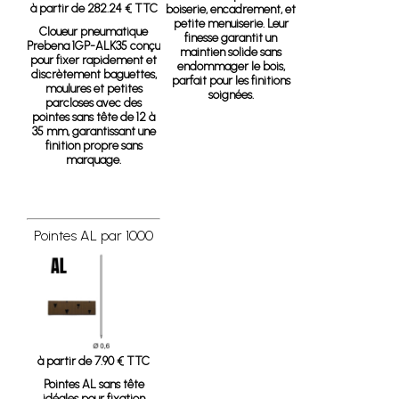
à partir de 282.24 € TTC
boiserie, encadrement, et
petite menuiserie. Leur
Cloueur pneumatique
finesse garantit un
Prebena 1GP-ALK35
conçu
maintien solide sans
pour fixer rapidement et
endommager le bois,
discrètement baguettes,
parfait pour les finitions
moulures et petites
soignées.
parcloses avec des
pointes sans tête de 12 à
35 mm, garantissant une
finition propre sans
marquage.
Pointes AL par 1000
à partir de 7.90 € TTC
Pointes AL sans tête
idéales pour fixation