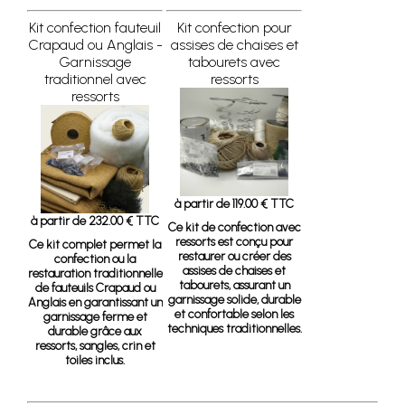
Kit confection fauteuil
Kit confection pour
Crapaud ou Anglais -
assises de chaises et
Garnissage
tabourets avec
traditionnel avec
ressorts
ressorts
à partir de 119.00 € TTC
à partir de 232.00 € TTC
Ce kit de confection avec
ressorts est conçu pour
Ce kit complet permet la
restaurer ou créer des
confection ou la
assises de chaises et
restauration traditionnelle
tabourets, assurant un
de fauteuils Crapaud ou
garnissage solide, durable
Anglais en garantissant un
et confortable selon les
garnissage ferme et
techniques traditionnelles.
durable grâce aux
ressorts, sangles, crin et
toiles inclus.