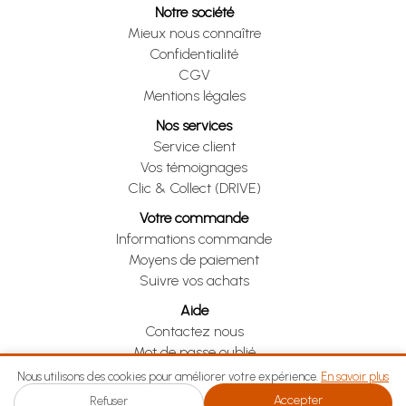
Notre société
Mieux nous connaître
Confidentialité
CGV
Mentions légales
Nos services
Service client
Vos témoignages
Clic & Collect (DRIVE)
Votre commande
Informations commande
Moyens de paiement
Suivre vos achats
Aide
Contactez nous
Mot de passe oublié
Je me rétracte
Nous utilisons des cookies pour améliorer votre expérience.
En savoir plus
Accepter
Refuser