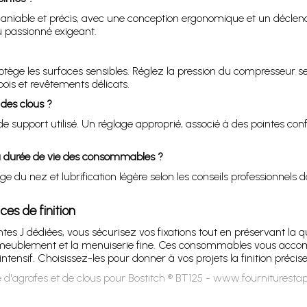
able et précis, avec une conception ergonomique et un déclenche
u passionné exigeant.
ège les surfaces sensibles. Réglez la pression du compresseur selo
bois et revêtements délicats.
 des clous ?
 de support utilisé. Un réglage approprié, associé à des pointes
 durée de vie des consommables ?
ge du nez et lubrification légère selon les conseils professionnels
es de finition
es J dédiées, vous sécurisez vos fixations tout en préservant la qu
l’ameublement et la menuiserie fine. Ces consommables vous acco
ensif. Choisissez-les pour donner à vos projets la finition précis
d'agrafes et de clous pour Bostitch ® BT125 - www.fourniturestap