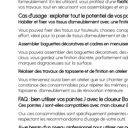
l’ameublement. En les utilisant, vous profitez d’une
fixati
vos travaux, tout en sécurisant vos assemblages et en pr
Cas d’usage : exploiter tout le potentiel de vos po
Habiller et fixer vos tissus d’ameublement avec une finiti
Vous pouvez fixer des tissus sur fauteuils, chaises, can
effort, idéal pour la pose de tissus d’ameublement et de ta
Assembler baguettes décoratives et cadres en menuiseri
Vous pouvez assembler des baguettes décoratives, des e
clous, vous gardez une finition discrète, parfaitement ad
marques disgracieuses sur la surface.
Réaliser des travaux de tapisserie et de finition en atelie
Vous intervenez aussi bien en atelier que sur chantier grâ
constance des consommables pour répéter les mêmes gest
tapisserie, d’ameublement ou de rénovation intérieure.
FAQ : bien utiliser vos pointes J avec le cloueur B
Ces pointes J sont-elles compatibles avec mon cloueur B
Oui, ces consommables sont spécifiquement présent
respectant les recommandations d’usage de votre outil.
Ai-je besoin d’un niveau professionnel pour utiliser ces p