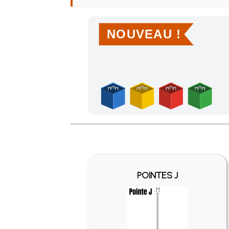
NOUVEAU !
Achetez 4 sachets ou boîtes d'agrafes ou de po
POINTES J