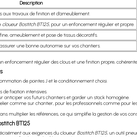
Description
s aux travaux de finition et d’ameublement.
e
cloueur Bostitch BT125
, pour un enfoncement régulier et propre.
fine, ameublement et pose de tissus décoratifs.
assurer une bonne autonomie sur vos chantiers.
enfoncement régulier des clous et une finition propre, cohérente
s
ommation de pointes J et le conditionnement choisi.
 de fixation intensives.
our anticiper vos futurs chantiers et garder un stock homogène.
lier comme sur chantier, pour les professionnels comme pour les
sans multiplier les références, ce qui simplifie la gestion de vos c
ostitch BT125
précisément aux exigences du cloueur
Bostitch BT125
, un outil pne