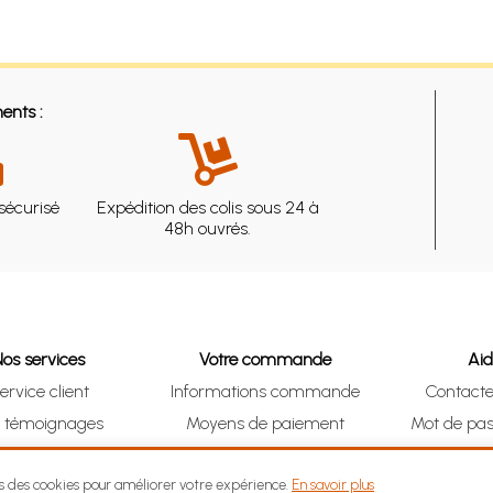
ents :
sécurisé
Expédition des colis sous 24 à
48h ouvrés.
Nos services
Votre commande
Ai
ervice client
Informations commande
Contact
s témoignages
Moyens de paiement
Mot de pas
& Collect (DRIVE)
Suivre vos achats
Je me ré
ns des cookies pour améliorer votre expérience.
En savoir plus