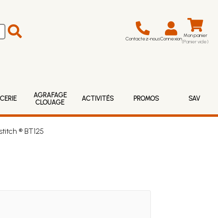
Mon panier
Contactez-nous
Connexion
(Panier vide)
AGRAFAGE
CERIE
ACTIVITÉS
PROMOS
SAV
CLOUAGE
titch ® BT125