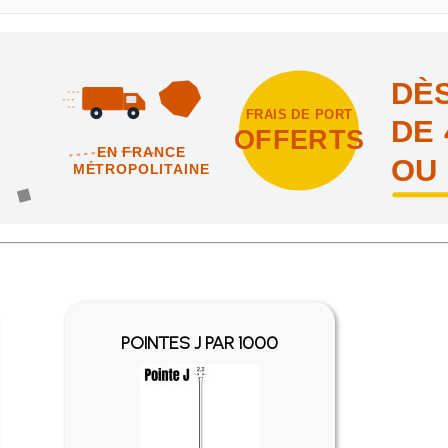
DÈS
FRAIS DE PORT
DE 
OFFERTS
EN FRANCE
OU
MÉTROPOLITAINE
intes et nous vous offrons les frais de port en France métropolitai
POINTES J PAR 1000