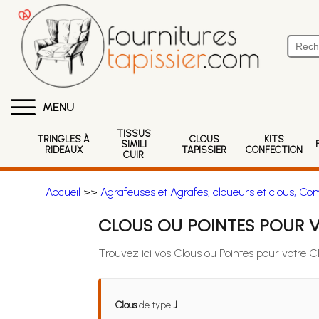
MENU
TISSUS
TRINGLES À
CLOUS
KITS
SIMILI
RIDEAUX
TAPISSIER
CONFECTION
CUIR
Accueil
>>
Agrafeuses et Agrafes, cloueurs et clous, Co
CLOUS OU POINTES POUR V
Trouvez ici vos Clous ou Pointes pour votre C
Clous
de type
J