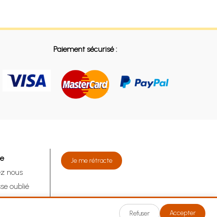
Paiement sécurisé :
de
Je me rétracte
ez nous
se oublié
tracte
Accepter
Refuser