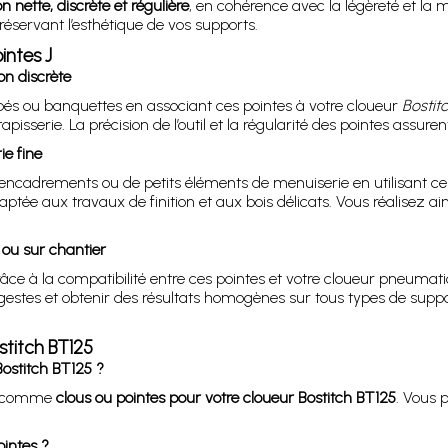
on nette, discrète et régulière
, en cohérence avec la légèreté et la 
éservant l’esthétique de vos supports.
intes J
on discrète
apés ou banquettes en associant ces pointes à votre cloueur
Bostit
pisserie. La précision de l’outil et la régularité des pointes assure
e fine
ncadrements ou de petits éléments de menuiserie en utilisant ces
aptée aux travaux de finition et aux bois délicats. Vous réalisez ai
r ou sur chantier
ce à la compatibilité entre ces pointes et votre cloueur pneumatique
es et obtenir des résultats homogènes sur tous types de support
ostitch BT125
ostitch BT125 ?
és comme
clous ou pointes pour votre cloueur Bostitch BT125
. Vous 
ointes ?