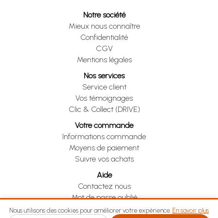
Notre société
Mieux nous connaître
Confidentialité
CGV
Mentions légales
Nos services
Service client
Vos témoignages
Clic & Collect (DRIVE)
Votre commande
Informations commande
Moyens de paiement
Suivre vos achats
Aide
Contactez nous
Mot de passe oublié
Je me rétracte
Nous utilisons des cookies pour améliorer votre expérience.
En savoir plus