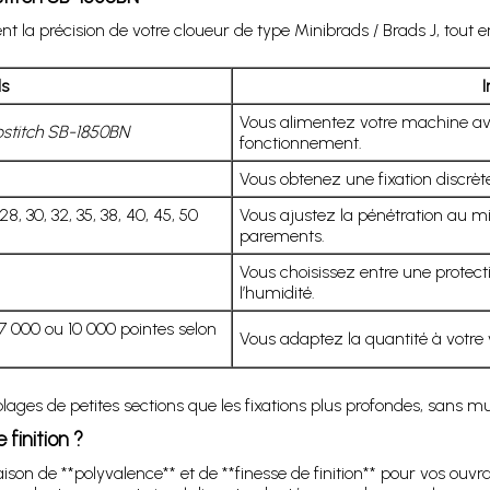
a précision de votre cloueur de type Minibrads / Brads J, tout en 
ls
I
Vous alimentez votre machine a
stitch SB-1850BN
fonctionnement.
Vous obtenez une fixation discrète, 
, 30, 32, 35, 38, 40, 45, 50
Vous ajustez la pénétration au mil
parements.
Vous choisissez entre une protect
l’humidité.
 7 000 ou 10 000 pointes selon
Vous adaptez la quantité à votre 
ges de petites sections que les fixations plus profondes, sans multi
 finition ?
son de **polyvalence** et de **finesse de finition** pour vos ouvr