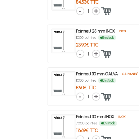
84.53€ TTC
1
Pointes J 25 mm INOX
INOX
1000 pointes
En stock
23.90€ TTC
1
Pointes J 30 mm GALVA
GALVANISÉ
1000 pointes
En stock
8.90€ TTC
1
Pointes J 30 mm INOX
INOX
7000 pointes
En stock
116.69€ TTC