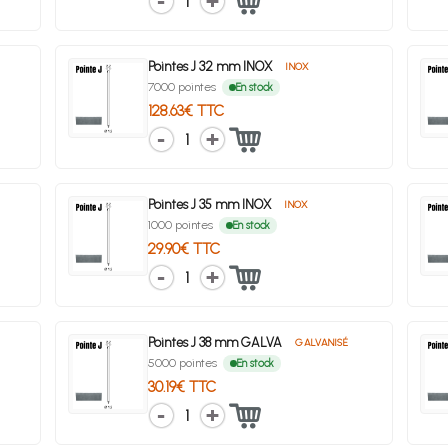
1
Pointes J 32 mm INOX
INOX
7000 pointes
En stock
128.63€ TTC
1
Pointes J 35 mm INOX
INOX
1000 pointes
En stock
29.90€ TTC
1
Pointes J 38 mm GALVA
GALVANISÉ
5000 pointes
En stock
30.19€ TTC
1