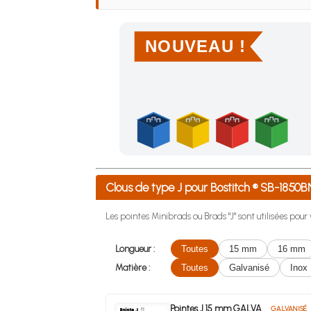
NOUVEAU !
Achetez 4 sachets ou boîtes d'agrafes ou de po
Clous de type J pour Bostitch ® SB-185
Les pointes Minibrads ou Brads "J" sont utilisées pou
Longueur :
Toutes
15 mm
16 mm
Matière :
Toutes
Galvanisé
Inox
Pointes J 15 mm GALVA
GALVANISÉ