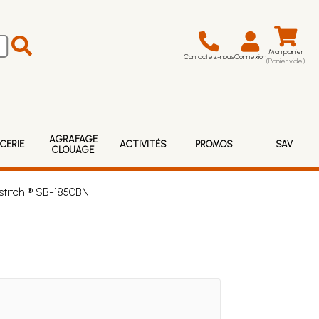
Mon panier
Contactez-nous
Connexion
(Panier vide)
AGRAFAGE
CERIE
ACTIVITÉS
PROMOS
SAV
CLOUAGE
stitch ® SB-1850BN