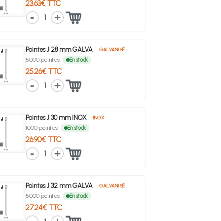
23.63€ TTC
1
Pointes J 28 mm GALVA
GALVANISÉ
5000 pointes
En stock
25.26€ TTC
1
Pointes J 30 mm INOX
INOX
1000 pointes
En stock
26.90€ TTC
1
Pointes J 32 mm GALVA
GALVANISÉ
5000 pointes
En stock
27.24€ TTC