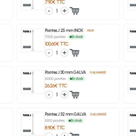
7.90€ TTC
1
Pointes J 25 mm INOX
INOX
7000 pointes
En stock
100.60€ TTC
1
Pointes J 30 mm GALVA
GALVANISÉ
5000 pointes
En stock
26.26€ TTC
1
Pointes J 32 mm GALVA
GALVANISÉ
1000 pointes
En stock
8.90€ TTC