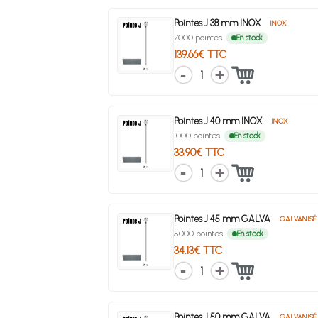
Pointes J 38 mm INOX
INOX
7000 pointes
En stock
139.66€ TTC
1
Pointes J 40 mm INOX
INOX
1000 pointes
En stock
33.90€ TTC
1
Pointes J 45 mm GALVA
GALVANISÉ
5000 pointes
En stock
34.13€ TTC
1
Pointes J 50 mm GALVA
GALVANISÉ