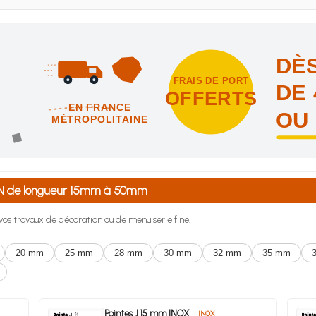
DÈS
FRAIS DE PORT
DE 
OFFERTS
EN FRANCE
OU
MÉTROPOLITAINE
intes et nous vous offrons les frais de port en France métropolitai
0BN de longueur 15mm à 50mm
r vos travaux de décoration ou de menuiserie fine.
20 mm
25 mm
28 mm
30 mm
32 mm
35 mm
Pointes J 15 mm INOX
INOX