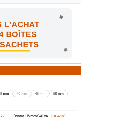
 L'ACHAT
4 BOÎTES
 SACHETS
ne !
38 mm
40 mm
45 mm
50 mm
Pointes J 16 mm GALVA
GALVANISÉ