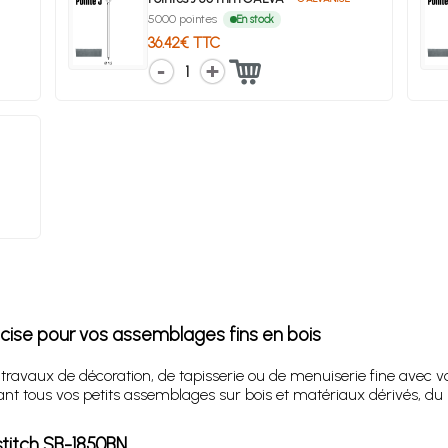
5000 pointes
En stock
36.42€ TTC
1
récise pour vos assemblages fins en bois
s travaux de décoration, de tapisserie ou de menuiserie fine avec
nt tous vos petits assemblages sur bois et matériaux dérivés, d
stitch SB-1850BN