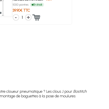
1000 pointes
En stock
39.90€ TTC
1
 votre cloueur pneumatique ? Les clous J pour
Bostitch
u montage de baguettes à la pose de moulures