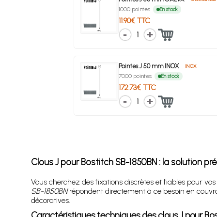
1000 pointes
En stock
11.90€ TTC
1
Pointes J 50 mm INOX
INOX
7000 pointes
En stock
172.73€ TTC
1
Clous J pour Bostitch SB-1850BN : la solution p
Vous cherchez des fixations discrètes et fiables pour vo
SB-1850BN
répondent directement à ce besoin en couvra
décoratives.
Caractéristiques techniques des clous J pour Bo