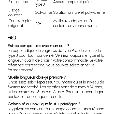
Finition fine
Aspect propre et précis
type J
Usage
Galvanisé
Solution simple et polyvalente
courant
Contexte plus
Meilleure adaptation à
Inox
exigeant
certains environnements
FAQ
Est-ce compatible avec mon outil ?
La page indique des agrafes de type P et des clous de
type J pour l’outil concerné. Vérifiez toujours le type et la
longueur avant de choisir votre consommable. Si votre
référence correspond, vous pouvez sélectionner le
format adapté.
Quelle longueur dois-je prendre ?
Choisissez selon l’épaisseur du matériau et le niveau de
fixation recherché. Les agrafes vont de 6 mm à 14 mm,
et les pointes de 15 mm à 16 mm. Pour un support léger,
partez sur une longueur courte.
Galvanisé ou inox : que faut-il privilégier ?
Le galvanisé convient à un usage courant. L’inox répond
mieux à une recherche de résistance plus forte. Le bon