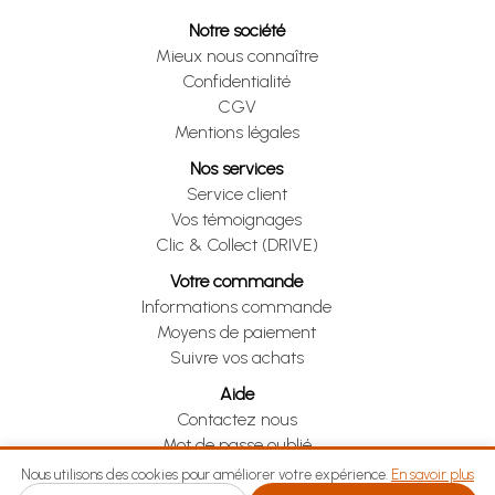
Notre société
Mieux nous connaître
Confidentialité
CGV
Mentions légales
Nos services
Service client
Vos témoignages
Clic & Collect (DRIVE)
Votre commande
Informations commande
Moyens de paiement
Suivre vos achats
Aide
Contactez nous
Mot de passe oublié
Je me rétracte
Nous utilisons des cookies pour améliorer votre expérience.
En savoir plus