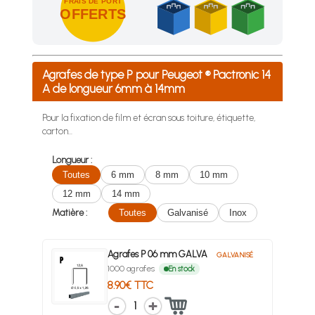
FRAIS DE PORT
OFFERTS
Achetez 4 sachets ou boîtes d'agrafes ou de pointes et nous 
Agrafes de type P pour Peugeot ® Pactronic 14
A de longueur 6mm à 14mm
Pour la fixation de film et écran sous toiture, étiquette,
carton...
Longueur :
Toutes
6 mm
8 mm
10 mm
12 mm
14 mm
Matière :
Toutes
Galvanisé
Inox
Agrafes P 06 mm GALVA
GALVANISÉ
1000 agrafes
En stock
8.90€ TTC
1