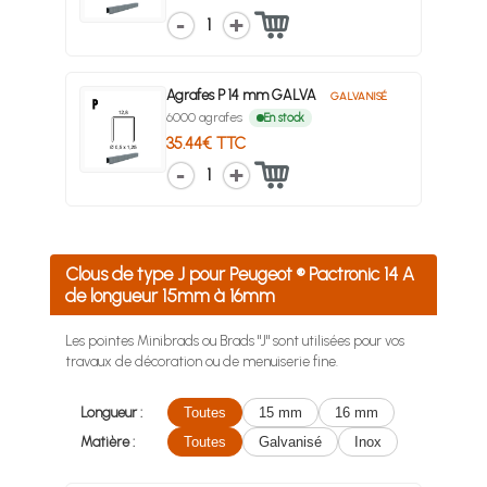
1
Agrafes P 14 mm GALVA
GALVANISÉ
6000 agrafes
En stock
35.44€ TTC
1
Clous de type J pour Peugeot ® Pactronic 14 A
de longueur 15mm à 16mm
Les pointes Minibrads ou Brads "J" sont utilisées pour vos
travaux de décoration ou de menuiserie fine.
Longueur :
Toutes
15 mm
16 mm
Matière :
Toutes
Galvanisé
Inox