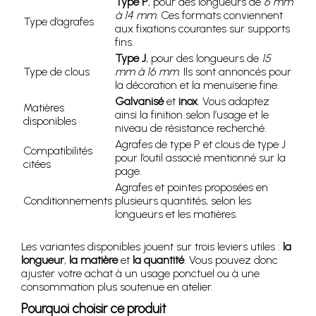
Type P
, pour des longueurs de
6 mm
à 14 mm
. Ces formats conviennent
Type d’agrafes
aux fixations courantes sur supports
fins.
Type J
, pour des longueurs de
15
Type de clous
mm à 16 mm
. Ils sont annoncés pour
la décoration et la menuiserie fine.
Galvanisé
et
inox
. Vous adaptez
Matières
ainsi la finition selon l’usage et le
disponibles
niveau de résistance recherché.
Agrafes de type P et clous de type J
Compatibilités
pour l’outil associé mentionné sur la
citées
page.
Agrafes et pointes proposées en
Conditionnements
plusieurs quantités, selon les
longueurs et les matières.
Les variantes disponibles jouent sur trois leviers utiles :
la
longueur
,
la matière
et
la quantité
. Vous pouvez donc
ajuster votre achat à un usage ponctuel ou à une
consommation plus soutenue en atelier.
Pourquoi choisir ce produit