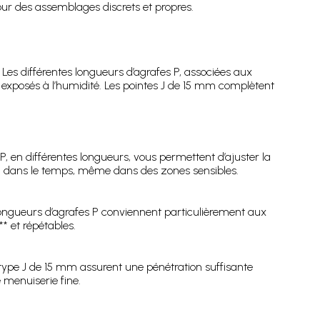
our des assemblages discrets et propres.
 Les différentes longueurs d’agrafes P, associées aux
exposés à l’humidité. Les pointes J de 15 mm complètent
P, en différentes longueurs, vous permettent d’ajuster la
ien dans le temps, même dans des zones sensibles.
s longueurs d’agrafes P conviennent particulièrement aux
* et répétables.
 type J de 15 mm assurent une pénétration suffisante
 menuiserie fine.