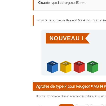
Clous
de type
J
de longueur 15 mm.
<p>Cette agrafeuse Peugeot AG 14 Pactronic utili
NOUVEAU !
Achetez 4 sachets ou boîtes d'agrafes ou de po
Agrafes de type P pour Peugeot ® AG 14
Pour la fixation de film et écran sous toiture, étiquette