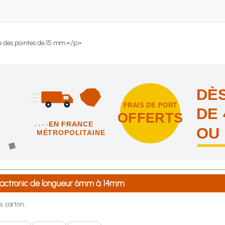
se des pointes de 15 mm.</p>
DÈS
FRAIS DE PORT
DE 
OFFERTS
EN FRANCE
OU
MÉTROPOLITAINE
intes et nous vous offrons les frais de port en France métropolitai
 Pactronic de longueur 6mm à 14mm
, carton...