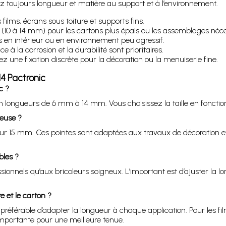
tez toujours longueur et matière au support et à l’environnement.
films, écrans sous toiture et supports fins.
s (10 à 14 mm) pour les cartons plus épais ou les assemblages néce
en intérieur ou en environnement peu agressif.
e à la corrosion et la durabilité sont prioritaires.
z une fixation discrète pour la décoration ou la menuiserie fine.
14 Pactronic
c ?
en longueurs de 6 mm à 14 mm. Vous choisissez la taille en fonction
euse ?
ur 15 mm. Ces pointes sont adaptées aux travaux de décoration et d
bles ?
sionnels qu’aux bricoleurs soigneux. L’important est d’ajuster la l
e et le carton ?
 préférable d’adapter la longueur à chaque application. Pour les fil
importante pour une meilleure tenue.