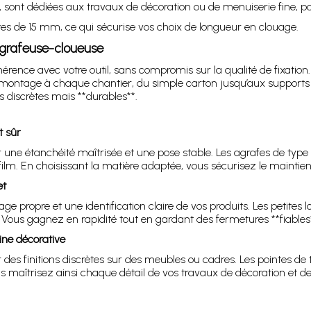
, sont dédiées aux travaux de décoration ou de menuiserie fine, p
ntes de 15 mm, ce qui sécurise vos choix de longueur en clouage.
agrafeuse-cloueuse
rence avec votre outil, sans compromis sur la qualité de fixation.
 montage à chaque chantier, du simple carton jusqu’aux supports 
ns discrètes mais **durables**.
t sûr
ir une étanchéité maîtrisée et une pose stable. Les agrafes de type 
u film. En choisissant la matière adaptée, vous sécurisez le maint
et
ge propre et une identification claire de vos produits. Les petite
Vous gagnez en rapidité tout en gardant des fermetures **fiables*
ine décorative
des finitions discrètes sur des meubles ou cadres. Les pointes de
us maîtrisez ainsi chaque détail de vos travaux de décoration et de