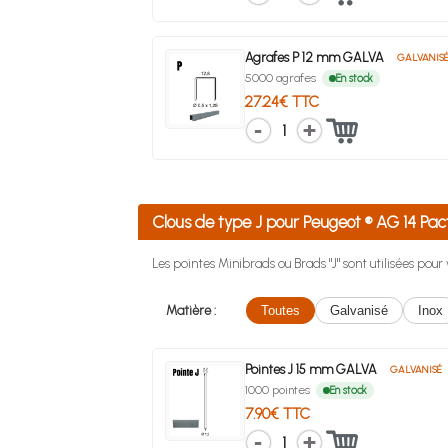
Agrafes P 12 mm GALVA
GALVANIS
5000 agrafes
En stock
27.24€ TTC
1
Clous de type J pour Peugeot ® AG 14 P
Les pointes Minibrads ou Brads "J" sont utilisées pou
Matière :
Toutes
Galvanisé
Inox
Pointes J 15 mm GALVA
GALVANISÉ
1000 pointes
En stock
7.90€ TTC
1