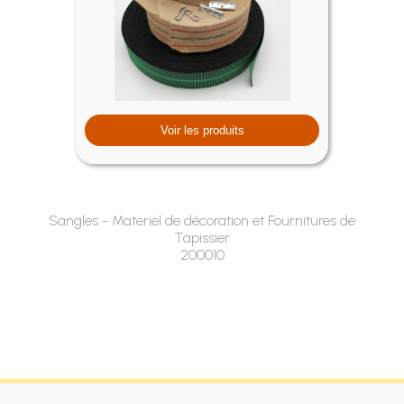
Voir les produits
Sangles - Materiel de décoration et Fournitures de
Tapissier
200010