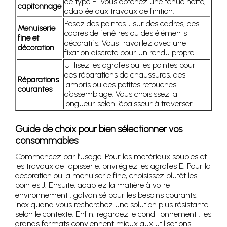
de type E. Vous obtenez une tenue nette,
capitonnage
adaptée aux travaux de finition.
Posez des pointes J sur des cadres, des
Menuiserie
cadres de fenêtres ou des éléments
fine et
décoratifs. Vous travaillez avec une
décoration
fixation discrète pour un rendu propre.
Utilisez les agrafes ou les pointes pour
des réparations de chaussures, des
Réparations
lambris ou des petites retouches
courantes
d’assemblage. Vous choisissez la
longueur selon l’épaisseur à traverser.
Guide de choix pour bien sélectionner vos
consommables
Commencez par l’usage. Pour les matériaux souples et
les travaux de tapisserie, privilégiez les agrafes E. Pour la
décoration ou la menuiserie fine, choisissez plutôt les
pointes J. Ensuite, adaptez la matière à votre
environnement : galvanisé pour les besoins courants,
inox quand vous recherchez une solution plus résistante
selon le contexte. Enfin, regardez le conditionnement : les
grands formats conviennent mieux aux utilisations