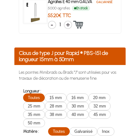
Agrafes E 40 mm GALVA
GALVANISÉ
5000 agrafes
En stock
55.20€ TTC
1
Clous de type J pour Rapid ® PBS-151 de
longueur 15mm à 50mm
Les pointes Minibrads ou Brads "J" sont utilisées pour vos
travaux de décoration ou de menuiserie fine.
Longueur :
Toutes
15 mm
16 mm
20 mm
25 mm
28 mm
30 mm
32 mm
35 mm
38 mm
40 mm
45 mm
50 mm
Matière :
Toutes
Galvanisé
Inox