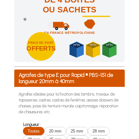
OU SACHETS
EN FRANCE MÉTROPOLITAINE
FRAIS DE PORT
OFFERTS
Achetez 4 sachets ou boîtes d'agrafes ou de pointes et nous 
Agrafes de type E pour Rapid ® PBS-151 de
longueur 20mm à 40mm
Agrafes idéales pour la fixation des lambris, travaux de
tapisseries, cadres, cadres de fenêtres, assises dossiers de
chaises, pose de tenture murale, capitonnage, réparation
de chaussures, etc...
Longueur :
Toutes
20 mm
25 mm
28 mm