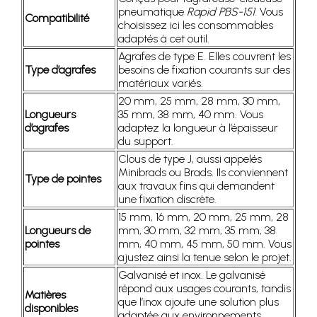
pneumatique
Rapid PBS-151
. Vous
Compatibilité
choisissez ici les consommables
adaptés à cet outil.
Agrafes de type E. Elles couvrent les
Type d’agrafes
besoins de fixation courants sur des
matériaux variés.
20 mm, 25 mm, 28 mm, 30 mm,
Longueurs
35 mm, 38 mm, 40 mm. Vous
d’agrafes
adaptez la longueur à l’épaisseur
du support.
Clous de type J, aussi appelés
Minibrads ou Brads. Ils conviennent
Type de pointes
aux travaux fins qui demandent
une fixation discrète.
15 mm, 16 mm, 20 mm, 25 mm, 28
Longueurs de
mm, 30 mm, 32 mm, 35 mm, 38
pointes
mm, 40 mm, 45 mm, 50 mm. Vous
ajustez ainsi la tenue selon le projet.
Galvanisé et inox. Le galvanisé
répond aux usages courants, tandis
Matières
que l’inox ajoute une solution plus
disponibles
adaptée aux environnements