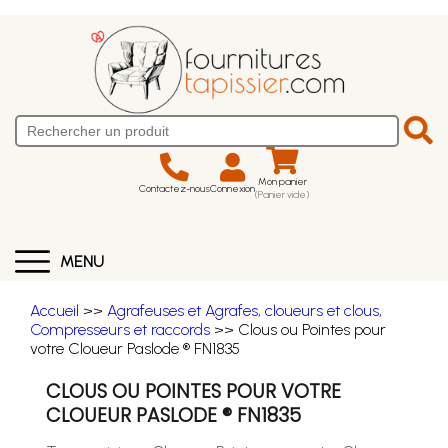
Mon panier
Contactez-nous
Connexion
(Panier vide)
MENU
Accueil
>>
Agrafeuses et Agrafes, cloueurs et clous,
Compresseurs et raccords
>> Clous ou Pointes pour
votre Cloueur Paslode ® FN1835
CLOUS OU POINTES POUR VOTRE
CLOUEUR PASLODE ® FN1835