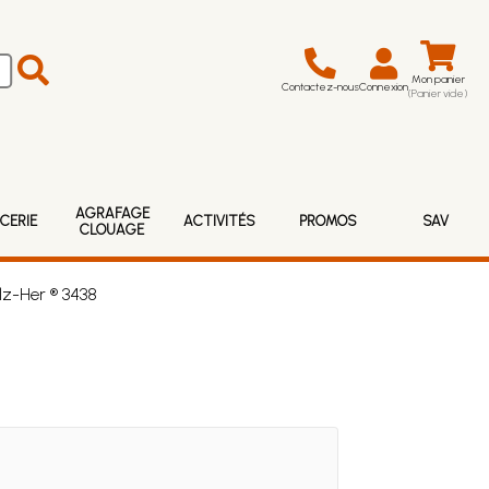
Mon panier
Contactez-nous
Connexion
(Panier vide)
AGRAFAGE
CERIE
ACTIVITÉS
PROMOS
SAV
CLOUAGE
lz-Her ® 3438