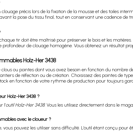
clouage précis lors de la fixation de la mousse et des toiles inte
avant la pose du tissu final, tout en conservant une cadence de t
e
chaque tir doit être maîtrisé pour préserver le bois et les matièr
e profondeur de clouage homogène. Vous obtenez un résultat propre,
sommables Holz-Her 3438
 clous ou pointes dont vous avez besoin en fonction du nombre de
antiers de réfection ou de création. Choisissez des pointes de typ
e stock en fonction de votre rythme de production pour toujours gard
eur Holz-Her 3438 ?
 l’
outil Holz-Her 3438
. Vous les utilisez directement dans le magas
mmables avec le cloueur ?
vous pouvez les utiliser sans difficulté. L’outil étant conçu pour ê