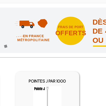
DÈS
FRAIS DE PORT
DE 
OFFERTS
EN FRANCE
OU
MÉTROPOLITAINE
intes et nous vous offrons les frais de port en France métropolitai
POINTES J PAR 1000