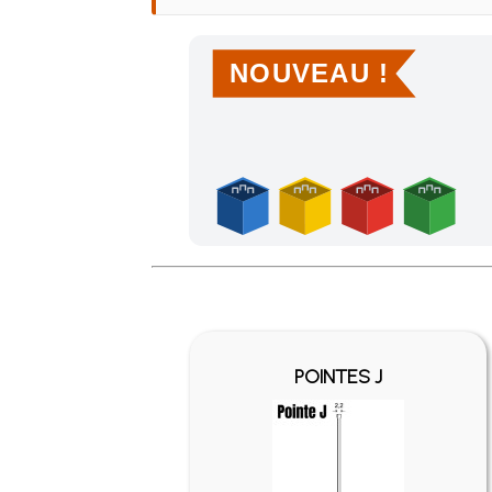
NOUVEAU !
Achetez 4 sachets ou boîtes d'agrafes ou de po
POINTES J