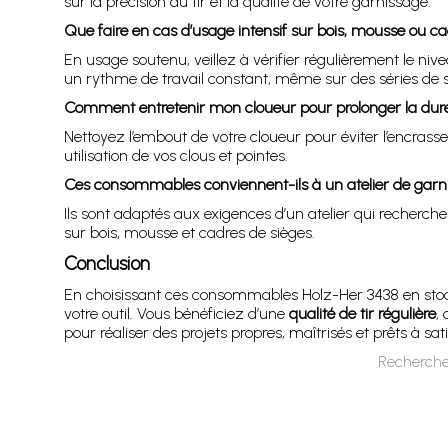
sur la précision du tir et la qualité de votre garnissage.
Que faire en cas d’usage intensif sur bois, mousse ou ca
En usage soutenu, veillez à vérifier régulièrement le 
un rythme de travail constant, même sur des séries de
Comment entretenir mon cloueur pour prolonger la dur
Nettoyez l’embout de votre cloueur pour éviter l’encrassem
utilisation de vos clous et pointes.
Ces consommables conviennent-ils à un atelier de garni
Ils sont adaptés aux exigences d’un atelier qui recherche à
sur bois, mousse et cadres de sièges.
Conclusion
En choisissant ces consommables Holz-Her 3438 en stock
votre outil. Vous bénéficiez d’une
qualité de tir régulière
,
pour réaliser des projets propres, maîtrisés et prêts à sati
Recherche