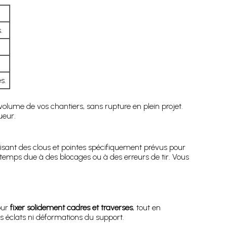
.
s.
volume de vos chantiers, sans rupture en plein projet.
ueur.
ilisant des clous et pointes spécifiquement prévus pour
e temps due à des blocages ou à des erreurs de tir. Vous
our
fixer solidement cadres et traverses
, tout en
ns éclats ni déformations du support.