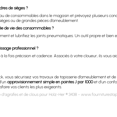
dres de sièges ?
niveau de consommables dans le magasin et prévoyez plusieurs co
 sièges ou de grandes pièces d’ameublement.
ée de vie des consommables ?
ent et lubrifiez les joints pneumatiques. Un outil propre et bien en
ssage professionnel ?
 la fois précision et cadence. Associés à votre cloueur, ils vous aid
, vous sécurisez vos travaux de tapisserie d’ameublement et de r
 d’un
approvisionnement simple en pointes J par 1000
et d’un confor
sfaire vos clients les plus exigeants.
 d'agrafes et de clous pour Holz-Her ® 3438 - www.fourniturestap