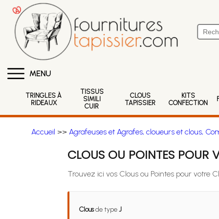
MENU
TISSUS
TRINGLES À
CLOUS
KITS
SIMILI
RIDEAUX
TAPISSIER
CONFECTION
CUIR
Accueil
>>
Agrafeuses et Agrafes, cloueurs et clous, Co
CLOUS OU POINTES POUR 
Trouvez ici vos Clous ou Pointes pour votre 
Clous
de type
J