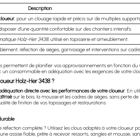
Description
cloueur
, pour un clouage rapide et précis sur de multiples supports
 disposer d’une quantité confortable sur des chantiers intensifs.
matique Holz-Her 3438
, utilisé en tapisserie et ameublement.
lement, réfection de sièges, garnissage et interventions sur cadre
ous permettent de planifier vos approvisionnements en fonction du 
avec un consommable en adéquation avec les exigences de votre clo
loueur Holz-Her 3438 ?
adéquation directe avec les performances de votre cloueur
. En ut
îtrisé
sur le bois, la mousse et les cadres de sièges, sans perte d
alité de finition de vos tapissages et restaurations.
durable
e réfection complète ? Utilisez les clous adaptés à votre cloueur p
ne assise fiable, prête à recevoir ressorts, sangles et mousse, sa