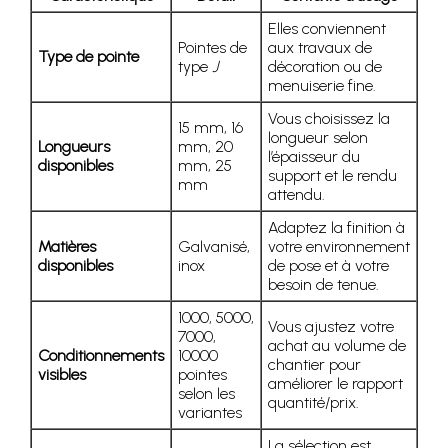
Elles conviennent
Pointes de
aux travaux de
Type de pointe
type
J
décoration ou de
menuiserie fine.
Vous choisissez la
15 mm, 16
longueur selon
Longueurs
mm, 20
l’épaisseur du
disponibles
mm, 25
support et le rendu
mm
attendu.
Adaptez la finition à
Matières
Galvanisé,
votre environnement
disponibles
inox
de pose et à votre
besoin de tenue.
1000, 5000,
Vous ajustez votre
7000,
achat au volume de
Conditionnements
10000
chantier pour
visibles
pointes
améliorer le rapport
selon les
quantité/prix.
variantes
La sélection est