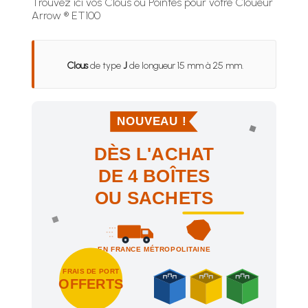
Trouvez ici vos Clous ou Pointes pour votre Cloueur
Arrow ® ET100
Clous
de type
J
de longueur 15 mm à 25 mm.
NOUVEAU !
DÈS L'ACHAT
DE 4 BOÎTES
OU SACHETS
EN FRANCE MÉTROPOLITAINE
FRAIS DE PORT
OFFERTS