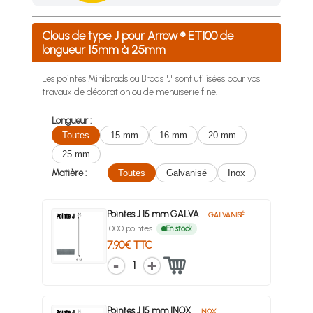
Achetez 4 sachets ou boîtes d'agrafes ou de pointes et nous 
Clous de type J pour Arrow ® ET100 de
longueur 15mm à 25mm
Les pointes Minibrads ou Brads "J" sont utilisées pour vos
travaux de décoration ou de menuiserie fine.
Longueur :
Toutes
15 mm
16 mm
20 mm
25 mm
Matière :
Toutes
Galvanisé
Inox
Pointes J 15 mm GALVA
GALVANISÉ
1000 pointes
En stock
7.90€ TTC
1
Pointes J 15 mm INOX
INOX