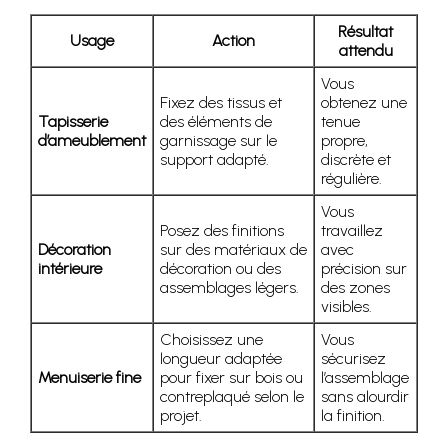
Résultat
Usage
Action
attendu
Vous
Fixez des tissus et
obtenez une
Tapisserie
des éléments de
tenue
d’ameublement
garnissage sur le
propre,
support adapté.
discrète et
régulière.
Vous
Posez des finitions
travaillez
Décoration
sur des matériaux de
avec
intérieure
décoration ou des
précision sur
assemblages légers.
des zones
visibles.
Choisissez une
Vous
longueur adaptée
sécurisez
Menuiserie fine
pour fixer sur bois ou
l’assemblage
contreplaqué selon le
sans alourdir
projet.
la finition.