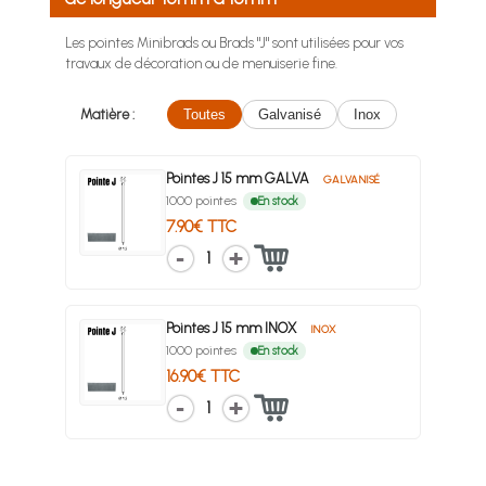
Les pointes Minibrads ou Brads "J" sont utilisées pour vos
travaux de décoration ou de menuiserie fine.
Matière :
Toutes
Galvanisé
Inox
Pointes J 15 mm GALVA
GALVANISÉ
1000 pointes
En stock
7.90€ TTC
1
Pointes J 15 mm INOX
INOX
1000 pointes
En stock
16.90€ TTC
1