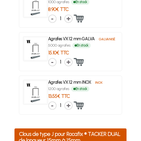
1000 agrafes
En stock
8.90€ TTC
1
Agrafes VX 12 mm GALVA
GALVANISÉ
5000 agrafes
En stock
15.10€ TTC
1
Agrafes VX 12 mm INOX
INOX
1200 agrafes
En stock
13.55€ TTC
1
Clous de type J pour Rocafix ® TACKER DUAL
de longueur 15mm à 15mm