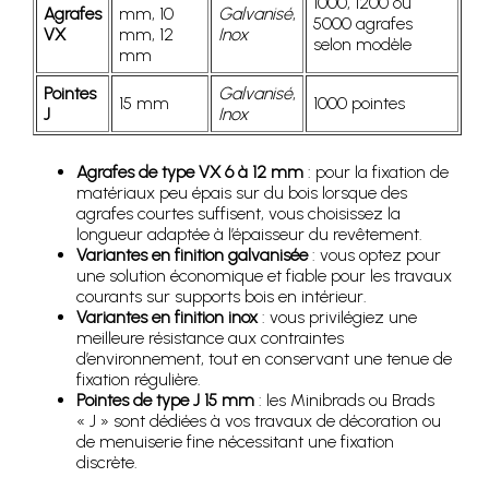
1000, 1200 ou
Agrafes
mm, 10
Galvanisé
,
5000 agrafes
VX
mm, 12
Inox
selon modèle
mm
Pointes
Galvanisé
,
15 mm
1000 pointes
J
Inox
Agrafes de type VX 6 à 12 mm
: pour la fixation de
matériaux peu épais sur du bois lorsque des
agrafes courtes suffisent, vous choisissez la
longueur adaptée à l’épaisseur du revêtement.
Variantes en finition galvanisée
: vous optez pour
une solution économique et fiable pour les travaux
courants sur supports bois en intérieur.
Variantes en finition inox
: vous privilégiez une
meilleure résistance aux contraintes
d’environnement, tout en conservant une tenue de
fixation régulière.
Pointes de type J 15 mm
: les Minibrads ou Brads
« J » sont dédiées à vos travaux de décoration ou
de menuiserie fine nécessitant une fixation
discrète.