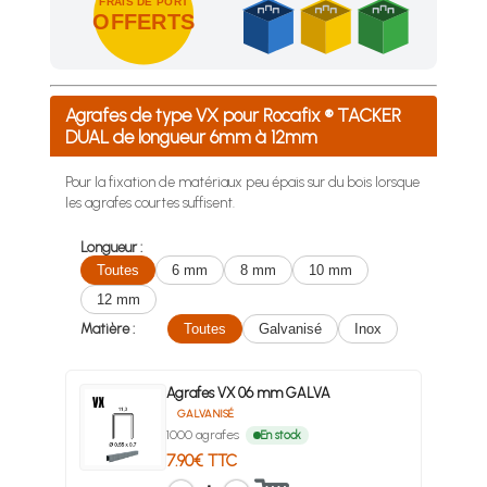
FRAIS DE PORT
OFFERTS
Achetez 4 sachets ou boîtes d'agrafes ou de pointes et nous 
Agrafes de type VX pour Rocafix ® TACKER
DUAL de longueur 6mm à 12mm
Pour la fixation de matériaux peu épais sur du bois lorsque
les agrafes courtes suffisent.
Longueur :
Toutes
6 mm
8 mm
10 mm
12 mm
Matière :
Toutes
Galvanisé
Inox
Agrafes VX 06 mm GALVA
GALVANISÉ
1000 agrafes
En stock
7.90€ TTC