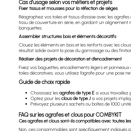
Cas d’usage selon vos métiers et projets
Fixer tissus et mousses pour la réfection de sièges
Réagraphez vos toiles et tissus d’assise avec les agrafes
tissu de couverture en série, en gardant un alignement ré
banquettes.
Assembler structures bois et éléments décoratifs
Clouez les éléments en bois et les renforts avec les clou
résultat solide avant la pose du garnissage ou des finition
Réaliser des projets de décoration et d’encadrement
Fixez vos baguettes, encadrements légers et panneaux d
toiles décoratives, vous utilisez l’agrafe pour une pose n
Guide de choix rapide
Choisissez les
agrafes de type E
si vous travaillez
Optez pour les
clous de type J
si vos projets impli
Prévoyez plusieurs sachets ou boîtes de 1000 unité
FAQ sur les agrafes et clous pour COMBYKIT
Ces agrafes et clous sont-ils compatibles avec toutes l
Non, ces consommables sont spécifiquement indiqués pou