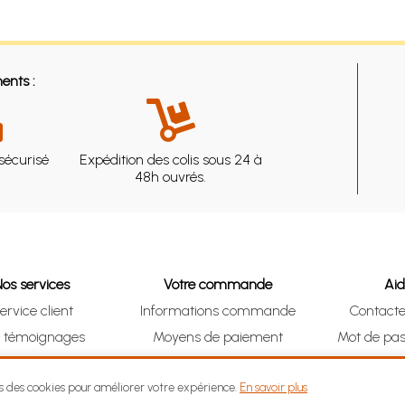
ents :
sécurisé
Expédition des colis sous 24 à
48h ouvrés.
Nos services
Votre commande
Ai
ervice client
Informations commande
Contact
s témoignages
Moyens de paiement
Mot de pas
& Collect (DRIVE)
Suivre vos achats
Je me ré
ns des cookies pour améliorer votre expérience.
En savoir plus