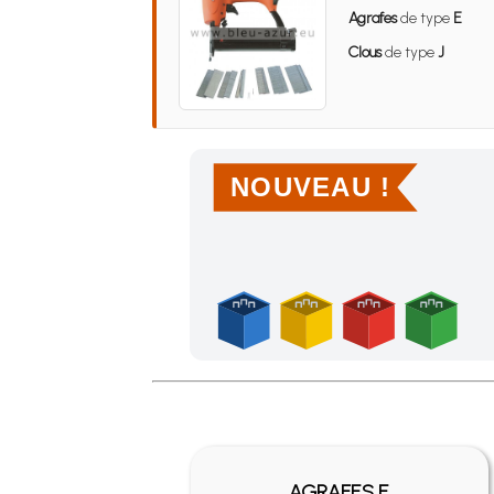
Agrafes
de type
E
Clous
de type
J
NOUVEAU !
Achetez 4 sachets ou boîtes d'agrafes ou de po
AGRAFES E