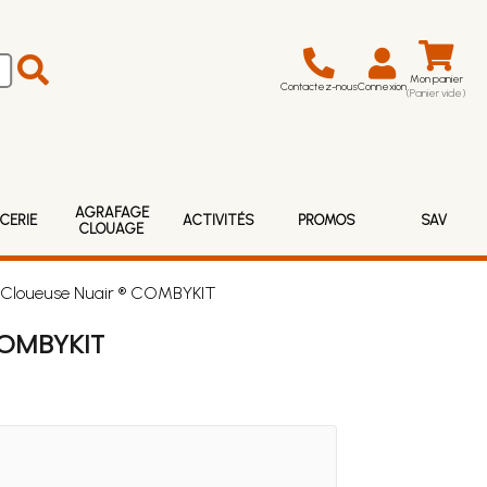
Mon panier
Contactez-nous
Connexion
(Panier vide)
AGRAFAGE
CERIE
ACTIVITÉS
PROMOS
SAV
CLOUAGE
e-Cloueuse Nuair ® COMBYKIT
COMBYKIT