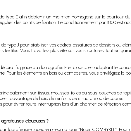
 de type E afin d’obtenir un maintien homogène sur le pourtour du si
gulier des points de fixation. Le conditionnement par 1000 est ada
s de type J pour stabiliser vos cadres, ossatures de dossiers ou él
s textiles. Vous travaillez plus vite sur vos structures, tout en gara
écoratifs grâce au duo agrafes E et clous J, en adaptant le cons
ette. Pour les éléments en bois ou composites, vous privilégiez la p
 principalement sur tissus, mousses, toiles ou sous-couches de tapi
quent davantage de bois, de renforts de structure ou de cadres.
s pour éviter toute interruption lors d’un chantier de réfection c
es agrafeuses-cloueuses ?
r l’agrafeuse-cloueuse pneumatique *Nuair COMBYKIT*. Pour d’aut