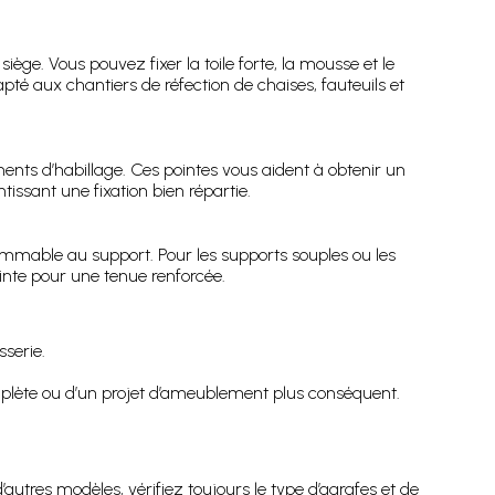
ège. Vous pouvez fixer la toile forte, la mousse et le
pté aux chantiers de réfection de chaises, fauteuils et
éments d’habillage. Ces pointes vous aident à obtenir un
ntissant une fixation bien répartie.
ommable au support. Pour les supports souples ou les
ointe pour une tenue renforcée.
sserie.
omplète ou d’un projet d’ameublement plus conséquent.
res modèles, vérifiez toujours le type d’agrafes et de