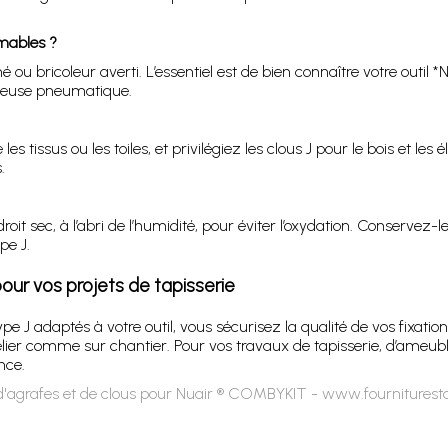
mmables ?
é ou bricoleur averti. L’essentiel est de bien connaître votre outi
oueuse pneumatique.
s tissus ou les toiles, et privilégiez les clous J pour le bois et l
.
it sec, à l’abri de l’humidité, pour éviter l’oxydation. Conservez-
pe J.
r vos projets de tapisserie
pe J adaptés à votre outil, vous sécurisez la qualité de vos fixati
’atelier comme sur chantier. Pour vos travaux de tapisserie, d’am
nce.
'agrafes et de clous pour Nuair ® COMBYKIT - www.fourniturest