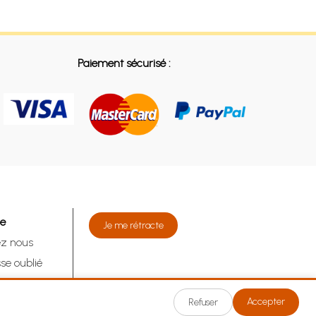
Paiement sécurisé :
de
Je me rétracte
ez nous
se oublié
tracte
Accepter
Refuser