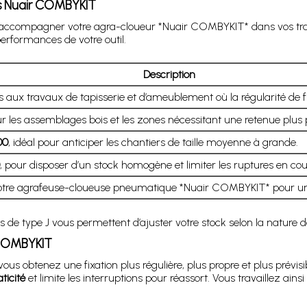
s Nuair COMBYKIT
 accompagner votre agra-cloueur *Nuair COMBYKIT* dans vos tra
erformances de votre outil.
Description
 aux travaux de tapisserie et d’ameublement où la régularité de fix
r les assemblages bois et les zones nécessitant une retenue plus 
00
, idéal pour anticiper les chantiers de taille moyenne à grande.
, pour disposer d’un stock homogène et limiter les ruptures en cou
re agrafeuse-cloueuse pneumatique *Nuair COMBYKIT* pour une
s de type J vous permettent d’ajuster votre stock selon la nature de
 COMBYKIT
 vous obtenez une fixation plus régulière, plus propre et plus prév
ticité
et limite les interruptions pour réassort. Vous travaillez a