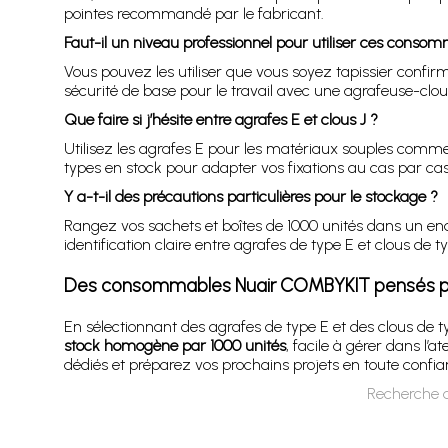
pointes recommandé par le fabricant.
Faut-il un niveau professionnel pour utiliser ces conso
Vous pouvez les utiliser que vous soyez tapissier confirm
sécurité de base pour le travail avec une agrafeuse-cl
Que faire si j’hésite entre agrafes E et clous J ?
Utilisez les agrafes E pour les matériaux souples comme le
types en stock pour adapter vos fixations au cas par cas
Y a-t-il des précautions particulières pour le stockage ?
Rangez vos sachets et boîtes de 1000 unités dans un endro
identification claire entre agrafes de type E et clous de ty
Des consommables Nuair COMBYKIT pensés pou
En sélectionnant des agrafes de type E et des clous de ty
stock homogène par 1000 unités
, facile à gérer dans l
dédiés et préparez vos prochains projets en toute confia
Recherche d