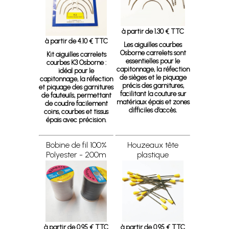
à partir de 1.30 € TTC
à partir de 4.10 € TTC
Les aiguilles courbes
Osborne carrelets sont
Kit aiguilles carrelets
essentielles pour le
courbes K3 Osborne :
capitonnage, la réfection
idéal pour le
de sièges et le piquage
capitonnage, la réfection
précis des garnitures,
et piquage des garnitures
facilitant la couture sur
de fauteuils, permettant
matériaux épais et zones
de coudre facilement
difficiles d’accès.
coins, courbes et tissus
épais avec précision.
Bobine de fil 100%
Houzeaux tête
Polyester - 200m
plastique
à partir de 0.95 € TTC
à partir de 0.95 € TTC