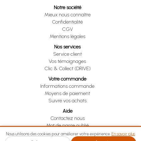
Notre société
Mieux nous connaître
Confidentialité
CGV
Mentions légales
Nos services
Service client
Vos témoignages
Clic & Collect (DRIVE)
Votre commande
Informations commande
Moyens de paiement
Suivre vos achats
Aide
Contactez nous
Mot de passe oublié
Je me rétracte
Nous utilisons des cookies pour améliorer votre expérience.
En savoir plus