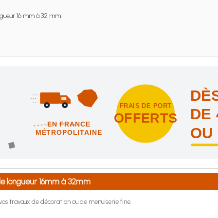
gueur 16 mm à 32 mm.
DÈS
FRAIS DE PORT
DE 
OFFERTS
EN FRANCE
OU
MÉTROPOLITAINE
intes et nous vous offrons les frais de port en France métropolitai
 de longueur 16mm à 32mm
r vos travaux de décoration ou de menuiserie fine.