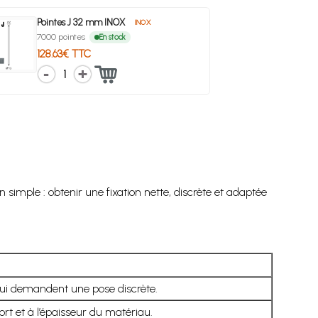
Pointes J 32 mm INOX
INOX
7000 pointes
En stock
128.63€ TTC
1
simple : obtenir une fixation nette, discrète et adaptée
 qui demandent une pose discrète.
 et à l’épaisseur du matériau.