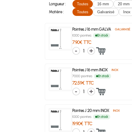
Longueur :
Toutes
16 mm
20 mm
Matière :
Toutes
Galvanisé
Inox
Pointes J 16 mm GALVA
GALVANISÉ
1000 pointes
En stock
7.90€ TTC
1
Pointes J 16 mm INOX
INOX
7000 pointes
En stock
72.59€ TTC
1
Pointes J 20 mm INOX
INOX
1000 pointes
En stock
19.90€ TTC