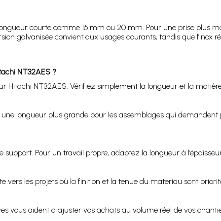
 une longueur courte comme 16 mm ou 20 mm. Pour une prise plus 
rsion galvanisée convient aux usages courants, tandis que l’inox
itachi NT32AES ?
r Hitachi NT32AES. Vérifiez simplement la longueur et la matière 
t une longueur plus grande pour les assemblages qui demandent pl
et le support. Pour un travail propre, adaptez la longueur à l’épaiss
 vers les projets où la finition et la tenue du matériau sont priorit
 vous aident à ajuster vos achats au volume réel de vos chantiers.