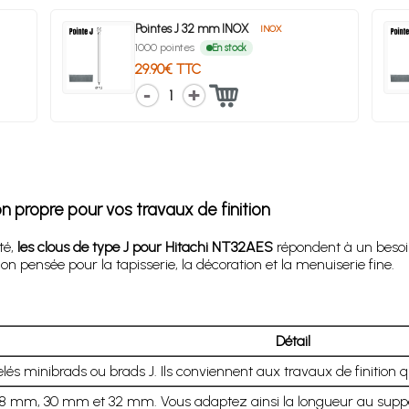
Pointes J 32 mm INOX
INOX
1000 pointes
En stock
29.90€ TTC
1
ion propre pour vos travaux de finition
té,
les clous de type J pour Hitachi NT32AES
répondent à un besoin 
on pensée pour la tapisserie, la décoration et la menuiserie fine.
Détail
elés minibrads ou brads J. Ils conviennent aux travaux de finition
mm, 30 mm et 32 mm. Vous adaptez ainsi la longueur au support