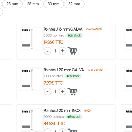
25 mm
28 mm
30 mm
32 mm
Pointes J 16 mm GALVA
GALVANISÉ
5000 pointes
En stock
19.36€ TTC
1
Pointes J 20 mm GALVA
GALVANISÉ
1000 pointes
En stock
7.90€ TTC
1
Pointes J 20 mm INOX
INOX
7000 pointes
En stock
84.53€ TTC