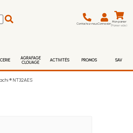
Mon panier
Contactez-nous
Connexion
(Panier vide)
AGRAFAGE
CERIE
ACTIVITÉS
PROMOS
SAV
CLOUAGE
itachi ® NT32AES