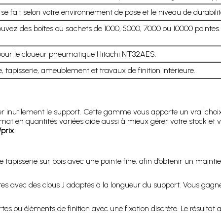
 se fait selon votre environnement de pose et le niveau de durabili
rouvez des boîtes ou sachets de 1000, 5000, 7000 ou 10000 pointes.
pour le cloueur pneumatique Hitachi NT32AES.
, tapisserie, ameublement et travaux de finition intérieure.
inutilement le support. Cette gamme vous apporte un vrai choix de 
ormat en quantités variées aide aussi à mieux gérer votre stock 
/prix
.
e tapisserie sur bois avec une pointe fine, afin d’obtenir un mainti
es avec des clous J adaptés à la longueur du support. Vous gagnez
ortes ou éléments de finition avec une fixation discrète. Le résultat 