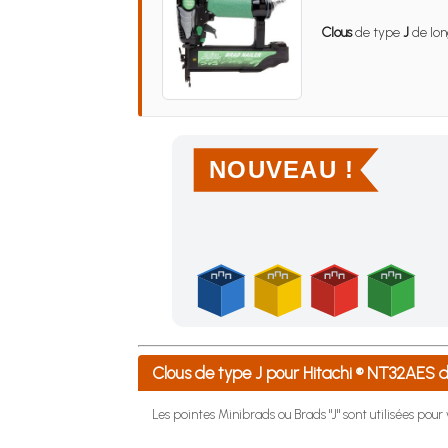
Clous
de type
J
de lon
NOUVEAU !
Achetez 4 sachets ou boîtes d'agrafes ou de po
Clous de type J pour Hitachi ® NT32AES
Les pointes Minibrads ou Brads "J" sont utilisées pou