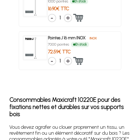
1000 pointes
En stock
16.90€ TTC
1
Pointes J 16 mm INOX
INOX
7000 pointes
En stock
72.59€ TTC
1
Consommables Maxicraft 10220E pour des
fixations nettes et durables sur vos supports
bois
Vous devez agrafer ou clouer proprement un tissu, un
revêtement fin ou un élément décoratif sur du bois ? Les
consommables adaptés à votre outil *Maxicraft 10220E*