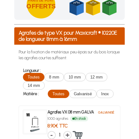
FRAIS DE PORT
OFFERTS
Achetez 4 sachets ou boîtes d'agrafes ou de pointes et nous 
Agrafes de type VX pour Maxicraft ® 10220E
de longueur 8mm à 16mm
Pour la fixation de matériaux peu épais sur du bois lorsque
les agrafes courtes suffisent.
Longueur :
Toutes
8 mm
10 mm
12 mm
14 mm
Matière :
Toutes
Galvanisé
Inox
Agrafes VX 08 mm GALVA
GALVANISÉ
1000 agrafes
En stock
8.90€ TTC
1