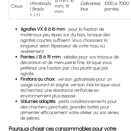
15 mm, 16
(Minibrads
Galvanisé
,
1000 à 7000
Clous
mm, 19
/ Brads
Inox
pointes
mm
« J »)
Agrafes VX 8 à 16 mm
: pour la fixation de
matériaux peu épais sur du bois, lorsque des
agrafes courtes suffisent. Vous choisissez la
longueur selon l’épaisseur de votre tissu ou
revêtement.
Pointes J 15 à 19 mm
: idéales pour vos travaux de
décoration et de menuiserie fine, lorsque vous
préférez une fixation par clou plutôt que par
agrafe.
Finitions au choix
: version
galvanisée
pour un
usage courant et soigné, version
inox
lorsque vous
recherchez une résistance renforcée en
environnement plus exposé.
Volumes adaptés
: petits conditionnements pour
des chantiers ponctuels, grandes boîtes pour
alimenter efficacement votre atelier ou vos séries
de pièces.
Pourquoi choisir ces consommables pour votre