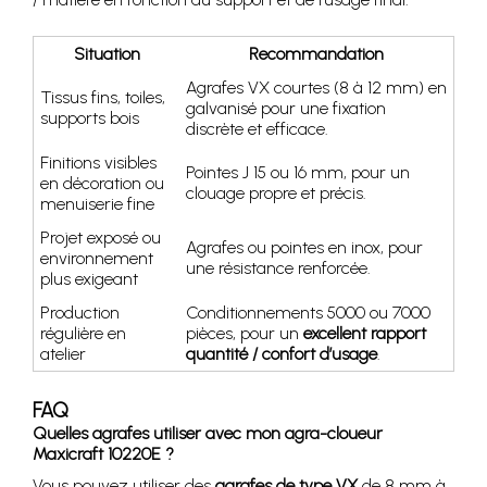
Situation
Recommandation
Agrafes VX courtes (8 à 12 mm) en
Tissus fins, toiles,
galvanisé pour une fixation
supports bois
discrète et efficace.
Finitions visibles
Pointes J 15 ou 16 mm, pour un
en décoration ou
clouage propre et précis.
menuiserie fine
Projet exposé ou
Agrafes ou pointes en inox, pour
environnement
une résistance renforcée.
plus exigeant
Production
Conditionnements 5000 ou 7000
régulière en
pièces, pour un
excellent rapport
atelier
quantité / confort d’usage
.
FAQ
Quelles agrafes utiliser avec mon agra-cloueur
Maxicraft 10220E ?
Vous pouvez utiliser des
agrafes de type VX
de 8 mm à