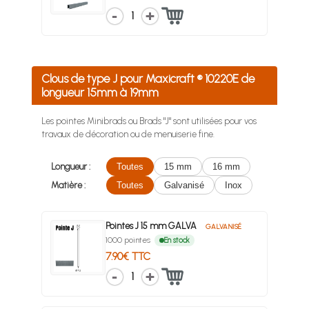
1
Clous de type J pour Maxicraft ® 10220E de
longueur 15mm à 19mm
Les pointes Minibrads ou Brads "J" sont utilisées pour vos
travaux de décoration ou de menuiserie fine.
Longueur :
Toutes
15 mm
16 mm
Matière :
Toutes
Galvanisé
Inox
Pointes J 15 mm GALVA
GALVANISÉ
1000 pointes
En stock
7.90€ TTC
1