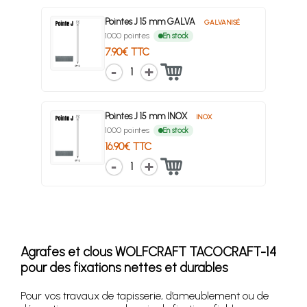
Pointes J 15 mm GALVA
GALVANISÉ
1000 pointes
En stock
7.90€ TTC
1
Pointes J 15 mm INOX
INOX
1000 pointes
En stock
16.90€ TTC
1
Agrafes et clous WOLFCRAFT TACOCRAFT-14
pour des fixations nettes et durables
Pour vos travaux de tapisserie, d’ameublement ou de