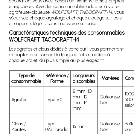
décoration, vous avez besoin de fixations fiables, propres
et régulières. Avec les consommables adaptés à votre
agrafeuse-cloueuse
WOLFCRAFT TACOCRAFT-14
, vous
sécurisez chaque agrafage et chaque clouage sur bois
et supports légers, sans mauvaise surprise.
Caractéristiques techniques des consommables
WOLFCRAFT TACOCRAFT-14
Les agrafes et clous dédiés à votre outil vous permettent
d’adapter précisément la longueur et la matière à
chaque projet, du plus simple au plus exigeant.
Type de
Référence /
Longueurs
Matières
Con
consommable
Forme
disponibles
8 mm, 10
1000
mm, 12
Galvanisé
,
Agrafes
Type VX
5000
mm, 14
Inox
selo
mm
Clous /
Type J
Galvanisé
,
Boît
15 mm
Pointes
(Minibrads)
Inox
poin