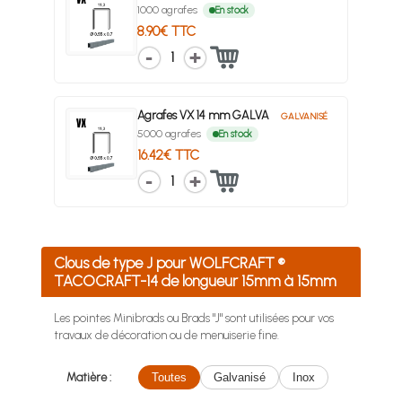
1000 agrafes
En stock
8.90€ TTC
1
Agrafes VX 14 mm GALVA
GALVANISÉ
5000 agrafes
En stock
16.42€ TTC
1
Clous de type J pour WOLFCRAFT ®
TACOCRAFT-14 de longueur 15mm à 15mm
Les pointes Minibrads ou Brads "J" sont utilisées pour vos
travaux de décoration ou de menuiserie fine.
Matière :
Toutes
Galvanisé
Inox