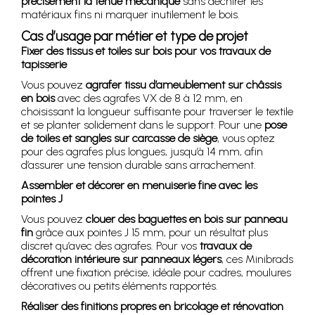
précisément la tenue mécanique
sans déchirer les
matériaux fins ni marquer inutilement le bois.
Cas d’usage par métier et type de projet
Fixer des tissus et toiles sur bois pour vos travaux de
tapisserie
Vous pouvez
agrafer tissu d’ameublement sur châssis
en bois
avec des agrafes VX de 8 à 12 mm, en
choisissant la longueur suffisante pour traverser le textile
et se planter solidement dans le support. Pour une
pose
de toiles et sangles sur carcasse de siège
, vous optez
pour des agrafes plus longues, jusqu’à 14 mm, afin
d’assurer une tension durable sans arrachement.
Assembler et décorer en menuiserie fine avec les
pointes J
Vous pouvez
clouer des baguettes en bois sur panneau
fin
grâce aux pointes J 15 mm, pour un résultat plus
discret qu’avec des agrafes. Pour vos
travaux de
décoration intérieure sur panneaux légers
, ces Minibrads
offrent une fixation précise, idéale pour cadres, moulures
décoratives ou petits éléments rapportés.
Réaliser des finitions propres en bricolage et rénovation