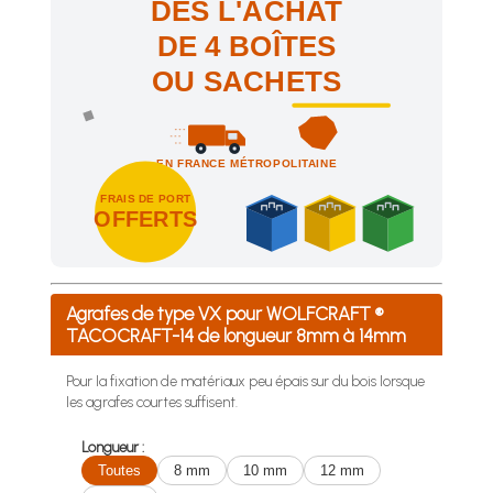
DÈS L'ACHAT
DE 4 BOÎTES
OU SACHETS
EN FRANCE MÉTROPOLITAINE
FRAIS DE PORT
OFFERTS
Achetez 4 sachets ou boîtes d'agrafes ou de pointes et nous 
Agrafes de type VX pour WOLFCRAFT ®
TACOCRAFT-14 de longueur 8mm à 14mm
Pour la fixation de matériaux peu épais sur du bois lorsque
les agrafes courtes suffisent.
Longueur :
Toutes
8 mm
10 mm
12 mm