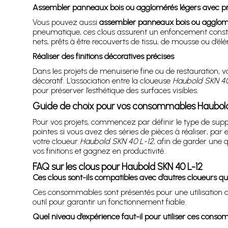
Assembler panneaux bois ou agglomérés légers avec pr
Vous pouvez aussi
assembler panneaux bois ou agglom
pneumatique, ces clous assurent un enfoncement consta
nets, prêts à être recouverts de tissu, de mousse ou d’él
Réaliser des finitions décoratives précises
Dans les projets de menuiserie fine ou de restauration,
décoratif. L’association entre la cloueuse
Haubold SKN 40
pour préserver l’esthétique des surfaces visibles.
Guide de choix pour vos consommables Haubold
Pour vos projets, commencez par définir le type de suppo
pointes si vous avez des séries de pièces à réaliser, pa
votre cloueur
Haubold SKN 40 L-12
, afin de garder une 
vos finitions et gagnez en productivité.
FAQ sur les clous pour Haubold SKN 40 L-12
Ces clous sont-ils compatibles avec d’autres cloueurs q
Ces consommables sont présentés pour une utilisation a
outil pour garantir un fonctionnement fiable.
Quel niveau d’expérience faut-il pour utiliser ces cons