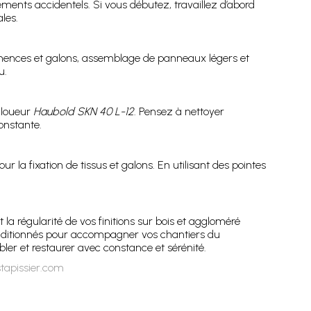
ements accidentels. Si vous débutez, travaillez d’abord
les.
semences et galons, assemblage de panneaux légers et
u.
 cloueur
Haubold SKN 40 L-12
. Pensez à nettoyer
onstante.
la fixation de tissus et galons. En utilisant des pointes
t la régularité de vos finitions sur bois et aggloméré
onditionnés pour accompagner vos chantiers du
bler et restaurer avec constance et sérénité.
stapissier.com