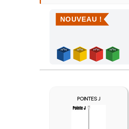
NOUVEAU !
Achetez 4 sachets ou boîtes d'agrafes ou de po
POINTES J