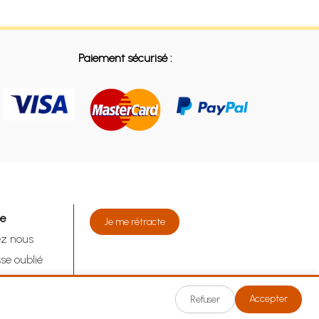
Paiement sécurisé :
de
Je me rétracte
ez nous
se oublié
tracte
Accepter
Refuser