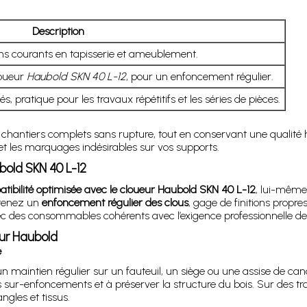
Description
ns courants en tapisserie et ameublement.
loueur
Haubold SKN 40 L-12
, pour un enfoncement régulier.
s, pratique pour les travaux répétitifs et les séries de pièces.
hantiers complets sans rupture, tout en conservant une qualité 
r et les marquages indésirables sur vos supports.
ubold SKN 40 L-12
tibilité optimisée avec le cloueur Haubold SKN 40 L-12
, lui-même
btenez un
enfoncement régulier des clous
, gage de finitions propre
vec des consommables cohérents avec l’exigence professionnelle de 
ueur Haubold
é
n maintien régulier sur un fauteuil, un siège ou une assise de can
les sur-enfoncements et à préserver la structure du bois. Sur des t
ngles et tissus.