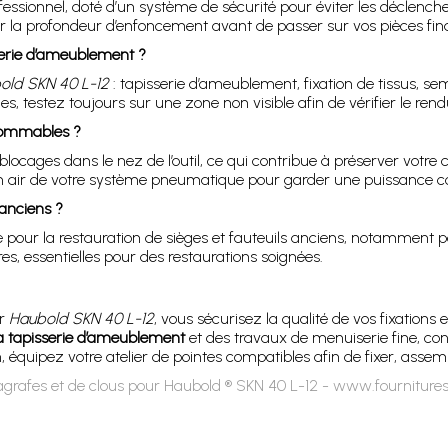
fessionnel, doté d’un système de sécurité pour éviter les déclench
ser la profondeur d’enfoncement avant de passer sur vos pièces fina
sserie d’ameublement ?
old SKN 40 L-12
: tapisserie d’ameublement, fixation de tissus, 
s, testez toujours sur une zone non visible afin de vérifier le rend
sommables ?
es blocages dans le nez de l’outil, ce qui contribue à préserver votre
n en air de votre système pneumatique pour garder une puissance c
 anciens ?
ur la restauration de sièges et fauteuils anciens, notamment pour 
es, essentielles pour des restaurations soignées.
ur
Haubold SKN 40 L-12
, vous sécurisez la qualité de vos fixations e
a tapisserie d’ameublement
et des travaux de menuiserie fine, c
n, équipez votre atelier de pointes compatibles afin de fixer, assem
grafes et de clous pour Haubold ® SKN 40 L-12 - www.fourniture