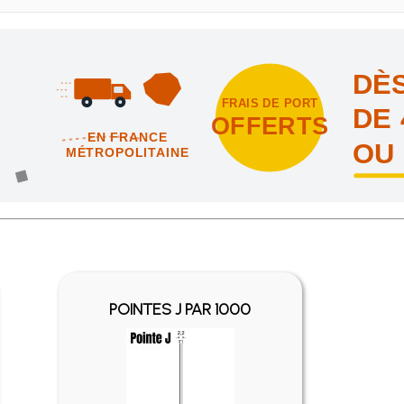
DÈS
FRAIS DE PORT
DE 
OFFERTS
EN FRANCE
OU
MÉTROPOLITAINE
intes et nous vous offrons les frais de port en France métropolitai
POINTES J PAR 1000