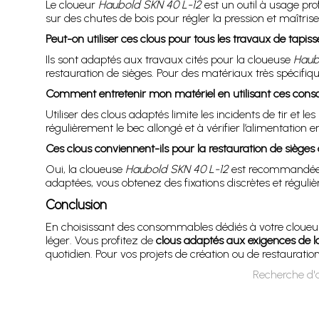
Le cloueur
Haubold SKN 40 L-12
est un outil à usage pro
sur des chutes de bois pour régler la pression et maîtri
Peut-on utiliser ces clous pour tous les travaux de tapi
Ils sont adaptés aux travaux cités pour la cloueuse
Haub
restauration de sièges. Pour des matériaux très spécifique
Comment entretenir mon matériel en utilisant ces con
Utiliser des clous adaptés limite les incidents de tir et l
régulièrement le bec allongé et à vérifier l’alimentatio
Ces clous conviennent-ils pour la restauration de sièges
Oui, la cloueuse
Haubold SKN 40 L-12
est recommandée po
adaptées, vous obtenez des fixations discrètes et régulièr
Conclusion
En choisissant des consommables dédiés à votre cloue
léger. Vous profitez de
clous adaptés aux exigences de l
quotidien. Pour vos projets de création ou de restauratio
Recherche d'a