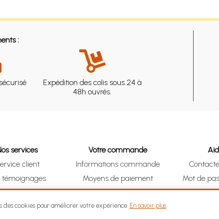
ents :
sécurisé
Expédition des colis sous 24 à
48h ouvrés.
Nos services
Votre commande
Ai
ervice client
Informations commande
Contact
s témoignages
Moyens de paiement
Mot de pas
& Collect (DRIVE)
Suivre vos achats
Je me ré
ns des cookies pour améliorer votre expérience.
En savoir plus