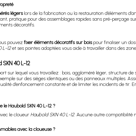
opreté
érés légers
lors de la fabrication ou la restauration d’éléments 
nt, pratique pour des assemblages rapides sans pré-perçage sur
éments décoratifs.
 vous pouvez
fixer éléments décoratifs sur bois
pour finaliser un do
 L-12
et ses pointes adaptées vous aide à travailler dans des zones
 SKN 40 L-12
rt sur lequel vous travaillez : bois, aggloméré léger, structure de
r exemple sur des sièges identiques ou des panneaux multiples. Ass
qualité d’enfoncement constante et de limiter les incidents de tir
ue le Haubold SKN 40 L-12 ?
vec le cloueur
Haubold SKN 40 L-12
. Aucune autre compatibilité n’
ommables avec la cloueuse ?