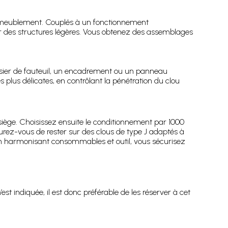
d’ameublement. Couplés à un fonctionnement
 des structures légères. Vous obtenez des assemblages
ssier de fauteuil, un encadrement ou un panneau
 plus délicates, en contrôlant la pénétration du clou
 siège. Choisissez ensuite le conditionnement par 1000
urez-vous de rester sur des clous de type J adaptés à
. En harmonisant consommables et outil, vous sécurisez
est indiquée, il est donc préférable de les réserver à cet