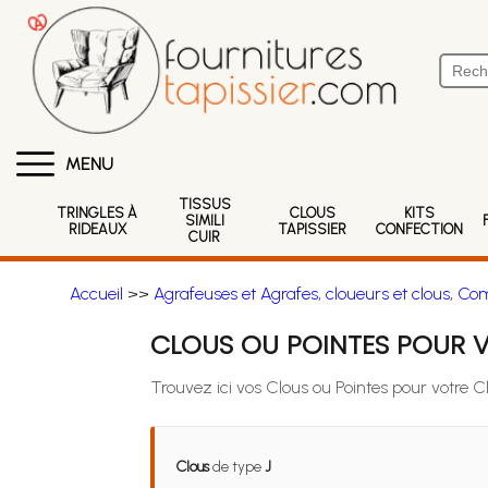
MENU
TISSUS
TRINGLES À
CLOUS
KITS
SIMILI
RIDEAUX
TAPISSIER
CONFECTION
CUIR
Accueil
>>
Agrafeuses et Agrafes, cloueurs et clous, Co
CLOUS OU POINTES POUR V
Trouvez ici vos Clous ou Pointes pour votre 
Clous
de type
J