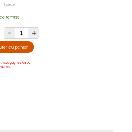
1 pièce
de remise
-
+
té
uter au panier
t, vous gagnez un bon
mmande.