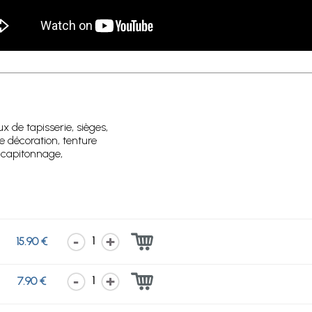
x de tapisserie, sièges,
de décoration, tenture
, capitonnage,
1
15.90 €
1
7.90 €