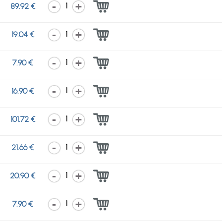
1
89.92 €
1
19.04 €
1
7.90 €
1
16.90 €
1
101.72 €
1
21.66 €
1
20.90 €
1
7.90 €