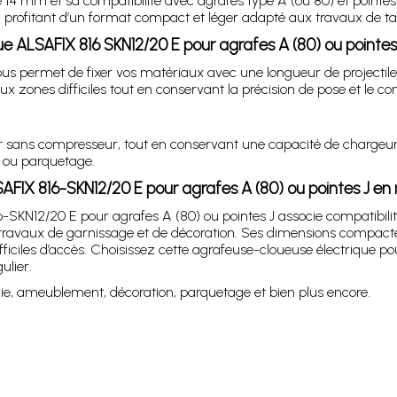
 14 mm et sa compatibilité avec agrafes type A (ou 80) et pointes 
en profitant d’un format compact et léger adapté aux travaux de tap
e ALSAFIX 816 SKN12/20 E pour agrafes A (80) ou pointes
 J vous permet de fixer vos matériaux avec une longueur de projec
ux zones difficiles tout en conservant la précision de pose et le con
 sans compresseur, tout en conservant une capacité de chargeur de 
n ou parquetage.
SAFIX 816-SKN12/20 E pour agrafes A (80) ou pointes J e
6-SKN12/20 E pour agrafes A (80) ou pointes J associe compatibili
avaux de garnissage et de décoration. Ses dimensions compactes, 
fficiles d’accès. Choisissez cette agrafeuse-cloueuse électrique pour
lier.
erie, ameublement, décoration, parquetage et bien plus encore.