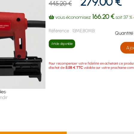
279.00 €
445.20 €
166.20 €
vous économisez
soit
37 %
Référence :
13ME80MB
Quanti
Article disponible
Ajo
Pour récompenser votre fidélité en achetant ce produi
d'achat de
5.58 € TTC
valable sur votre prochaine co
les
ndir