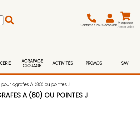
Mon panier
Contactez-nous
Connexion
(Panier vide)
AGRAFAGE
CERIE
ACTIVITÉS
PROMOS
SAV
CLOUAGE
pour agrafes A (80) ou pointes J
RAFES A (80) OU POINTES J