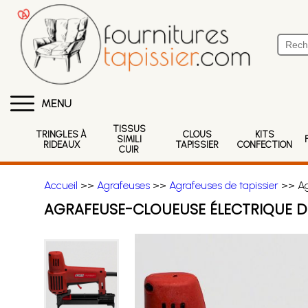
MENU
TISSUS
TRINGLES À
CLOUS
KITS
SIMILI
RIDEAUX
TAPISSIER
CONFECTION
CUIR
Accueil
>>
Agrafeuses
>>
Agrafeuses de tapissier
>> Agr
AGRAFEUSE-CLOUEUSE ÉLECTRIQUE DE 