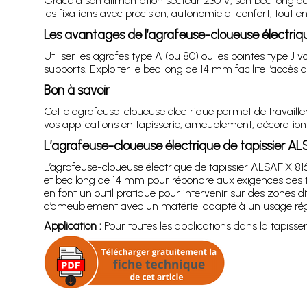
Grâce à son alimentation secteur 230 V, son bec long de
les fixations avec précision, autonomie et confort, tout 
Les avantages de l’agrafeuse-cloueuse électriqu
Utiliser les agrafes type A (ou 80) ou les pointes type
supports. Exploiter le bec long de 14 mm facilite l’accès a
Bon à savoir
Cette agrafeuse-cloueuse électrique permet de travailler
vos applications en tapisserie, ameublement, décoratio
L’agrafeuse-cloueuse électrique de tapissier AL
L’agrafeuse-cloueuse électrique de tapissier ALSAFIX 81
et bec long de 14 mm pour répondre aux exigences des tr
en font un outil pratique pour intervenir sur des zones di
d’ameublement avec un matériel adapté à un usage régu
Application :
Pour toutes les applications dans la tapiss