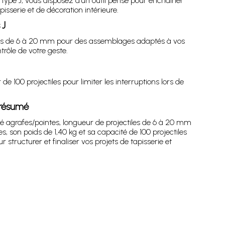
type J, vous disposez d’un outil pensé pour enchaîner
isserie et de décoration intérieure.
 J
tiles de 6 à 20 mm pour des assemblages adaptés à vos
trôle de votre geste.
100 projectiles pour limiter les interruptions lors de
n résumé
té agrafes/pointes, longueur de projectiles de 6 à 20 mm
son poids de 1,40 kg et sa capacité de 100 projectiles
 structurer et finaliser vos projets de tapisserie et