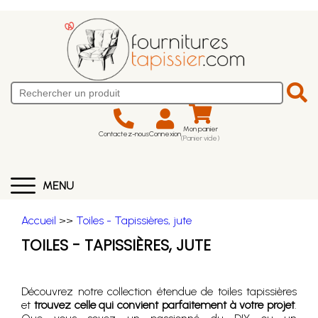
Mon panier
Contactez-nous
Connexion
(Panier vide)
MENU
Accueil
>>
Toiles - Tapissières, jute
TOILES - TAPISSIÈRES, JUTE
Découvrez notre collection étendue de toiles tapissières
et
trouvez celle qui convient parfaitement à votre projet
.