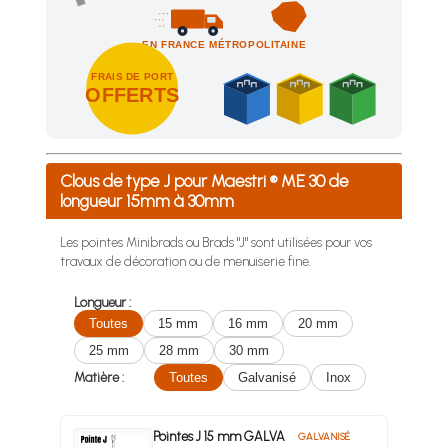
EN FRANCE MÉTROPOLITAINE
FRAIS DE PORT
OFFERTS
Achetez 4 sachets ou boîtes d'agrafes ou de pointes et nous 
Clous de type J pour Maestri ® ME 30 de
longueur 15mm à 30mm
Les pointes Minibrads ou Brads "J" sont utilisées pour vos
travaux de décoration ou de menuiserie fine.
Longueur :
Toutes
15 mm
16 mm
20 mm
25 mm
28 mm
30 mm
Matière :
Toutes
Galvanisé
Inox
Pointes J 15 mm GALVA
GALVANISÉ