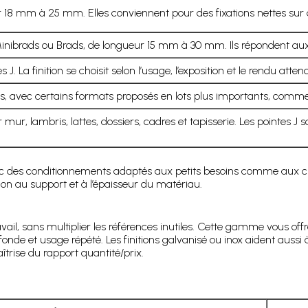
 18 mm à 25 mm. Elles conviennent pour des fixations nettes sur d
Minibrads ou Brads, de longueur 15 mm à 30 mm. Ils répondent aux b
 J. La finition se choisit selon l’usage, l’exposition et le rendu atten
es, avec certains formats proposés en lots plus importants, comme
 mur, lambris, lattes, dossiers, cadres et tapisserie. Les pointes J
ec des conditionnements adaptés aux petits besoins comme aux chan
ation au support et à l’épaisseur du matériau.
il, sans multiplier les références inutiles. Cette gamme vous off
profonde et usage répété. Les finitions galvanisé ou inox aident auss
îtrise du rapport quantité/prix.