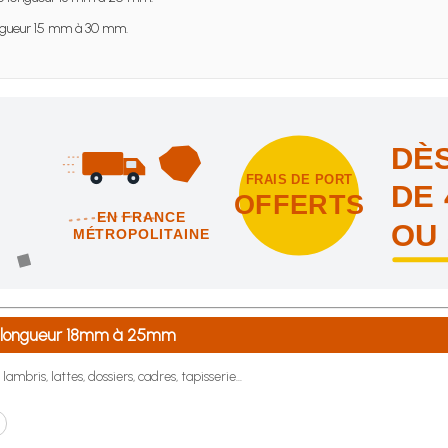
gueur 15 mm à 30 mm.
DÈS
FRAIS DE PORT
DE 
OFFERTS
EN FRANCE
OU
MÉTROPOLITAINE
intes et nous vous offrons les frais de port en France métropolitai
de longueur 18mm à 25mm
ambris, lattes, dossiers, cadres, tapisserie...