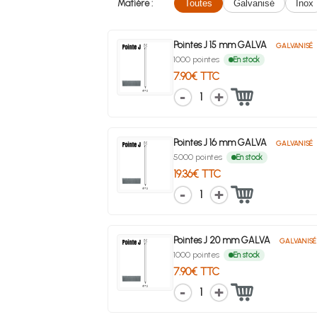
Matière :
Toutes
Galvanisé
Inox
Pointes J 15 mm GALVA
GALVANISÉ
1000 pointes
En stock
7.90€ TTC
1
Pointes J 16 mm GALVA
GALVANISÉ
5000 pointes
En stock
19.36€ TTC
1
Pointes J 20 mm GALVA
GALVANISÉ
1000 pointes
En stock
7.90€ TTC
1