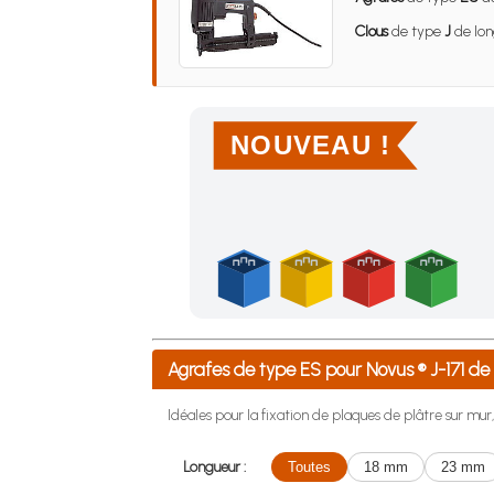
Clous
de type
J
de lon
NOUVEAU !
Achetez 4 sachets ou boîtes d'agrafes ou de po
Agrafes de type ES pour Novus ® J-171 
Idéales pour la fixation de plaques de plâtre sur mur, l
Longueur :
Toutes
18 mm
23 mm