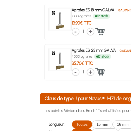
Agrafes ES 18 mm GALVA
GALVANI
1000 agrafes
En stock
13.90€ TTC
1
Agrafes ES 23 mm GALVA
GALVAN
4000 agrafes
En stock
35.70€ TTC
1
Clous de type J pour Novus ® J-171 de 
Les pointes Minibrads ou Brads "J" sont utilisées pou
Longueur :
Toutes
15 mm
16 mm