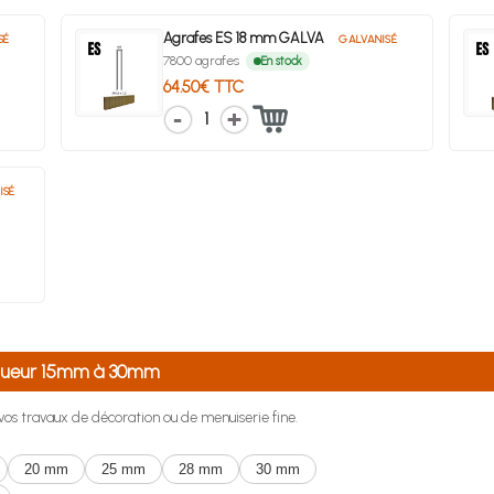
Agrafes ES 18 mm GALVA
SÉ
GALVANISÉ
7800 agrafes
En stock
64.50€ TTC
1
ISÉ
longueur 15mm à 30mm
r vos travaux de décoration ou de menuiserie fine.
20 mm
25 mm
28 mm
30 mm