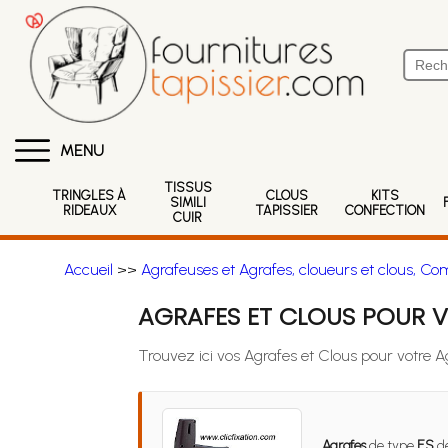
MENU
TISSUS
TRINGLES À
CLOUS
KITS
SIMILI
RIDEAUX
TAPISSIER
CONFECTION
CUIR
Accueil
>>
Agrafeuses et Agrafes, cloueurs et clous, Co
AGRAFES ET CLOUS POUR V
Trouvez ici vos Agrafes et Clous pour votre A
Agrafes
de type
ES
de