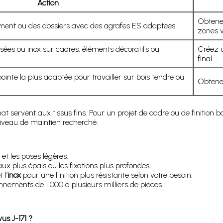
Action
Obtenez
ment ou des dossiers avec des agrafes ES adaptées.
zones vi
sées ou inox sur cadres, éléments décoratifs ou
Créez u
final.
ointe la plus adaptée pour travailler sur bois tendre ou
Obtenez
mat servent aux tissus fins. Pour un projet de cadre ou de finition bo
iveau de maintien recherché.
 et les poses légères.
ux plus épais ou les fixations plus profondes.
 l’
inox
pour une finition plus résistante selon votre besoin.
nnements de 1 000 à plusieurs milliers de pièces.
us J-171 ?