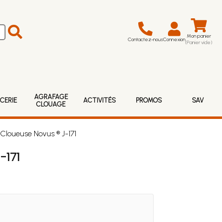
Mon panier
Contactez-nous
Connexion
(Panier vide)
AGRAFAGE
CERIE
ACTIVITÉS
PROMOS
SAV
CLOUAGE
Cloueuse Novus ® J-171
-171