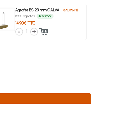
Agrafes ES 23 mm GALVA
GALVANISÉ
1000 agrafes
En stock
14.90€ TTC
1