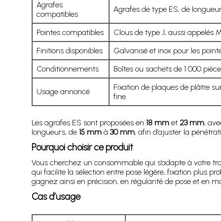
Agrafes
Agrafes de type ES, de longueur
compatibles
Pointes compatibles
Clous de type J, aussi appelés 
Finitions disponibles
Galvanisé et inox pour les pointes
Conditionnements
Boîtes ou sachets de 1 000 pièc
Fixation de plaques de plâtre sur
Usage annoncé
fine.
Les agrafes ES sont proposées en
18 mm
et
23 mm
, av
longueurs, de
15 mm
à
30 mm
, afin d’ajuster la pénétr
Pourquoi choisir ce produit
Vous cherchez un consommable qui s’adapte à votre trava
qui facilite la sélection entre pose légère, fixation plus 
gagnez ainsi en précision, en régularité de pose et en ma
Cas d’usage