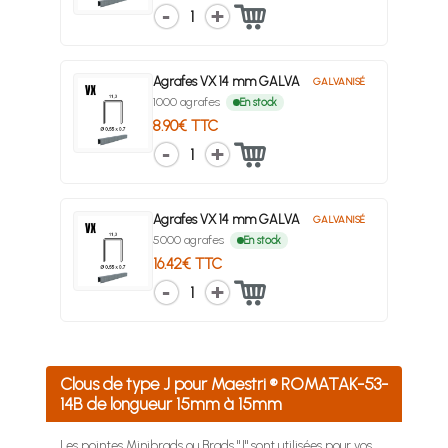
1
Agrafes VX 14 mm GALVA
GALVANISÉ
1000 agrafes
En stock
8.90€ TTC
1
Agrafes VX 14 mm GALVA
GALVANISÉ
5000 agrafes
En stock
16.42€ TTC
1
Clous de type J pour Maestri ® ROMATAK-53-
14B de longueur 15mm à 15mm
Les pointes Minibrads ou Brads "J" sont utilisées pour vos