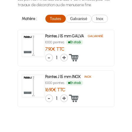
travaux de décoration ou de menuiserie fine.
Matière :
Toutes
Galvanisé
Inox
Pointes J 15 mm GALVA
GALVANISÉ
1000 pointes
En stock
7.90€ TTC
1
Pointes J 15 mm INOX
INOX
1000 pointes
En stock
16.90€ TTC
1