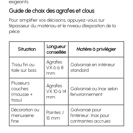
exigeants.
Guide de choix des agrafes et clous
Pour simplifier vos décisions, appuyez-vous sur
l’épaisseur du matériau et le niveau d’exposition de la
pièce.
Longueur
Situation
Matière à privilégier
conseillée
Agrafes
Tissu fin ou
Galvanisé en intérieur
VX 6 à 8
toile sur bois
standard
mm
Plusieurs
Agrafes
couches
Galvanisé ou Inox selon
VX 10 à 14
(mousse +
l’environnement
mm
tissu)
Décoration ou
Galvanisé pour
Pointes J
menuiserie
l’intérieur, Inox pour
15 mm
fine
contraintes accrues