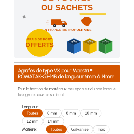
OU SACHETS
EN FRANCE MÉTROPOLITAINE
FRAIS DE PORT
OFFERTS
Achetez 4 sachets ou boîtes d'agrafes ou de pointes et nous 
Agrafes de type VX pour Maestri ®
ROMATAK-53-14B de longueur 6mm à 14mm
Pour la fixation de matériaux peu épais sur du bois lorsque
les agrafes courtes suffisent.
Longueur :
Toutes
6 mm
8 mm
10 mm
12 mm
14 mm
Matière :
Toutes
Galvanisé
Inox