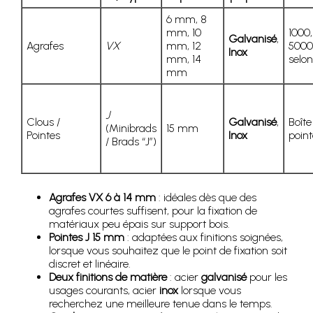
6 mm, 8
mm, 10
1000,
Galvanisé
,
Agrafes
VX
mm, 12
5000
Inox
mm, 14
selo
mm
J
Clous /
Galvanisé
,
Boîte
(Minibrads
15 mm
Pointes
Inox
point
/ Brads “J”)
Agrafes VX 6 à 14 mm
: idéales dès que des
agrafes courtes suffisent, pour la fixation de
matériaux peu épais sur support bois.
Pointes J 15 mm
: adaptées aux finitions soignées,
lorsque vous souhaitez que le point de fixation soit
discret et linéaire.
Deux finitions de matière
: acier
galvanisé
pour les
usages courants, acier
inox
lorsque vous
recherchez une meilleure tenue dans le temps.