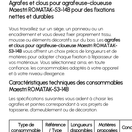
Agrafes et clous pour agrafeuse-cloueuse
Maestri ROMATAK-53-14B pour des fixations
nettes et durables
Vous travaillez sur un siège, un panneau ou un
encadrement et vous devez fixer proprement tissu,
mousse ou éléments décoratifs sur du bois. Les
agrafes
et clous pour agrafeuse-cloueuse Maestri ROMATAK-
53-14B
vous offrent un choix précis de longueurs et de
matières pour adapter chaque fixation à l’épaisseur de
vos matériaux. Vous sélectionnez ainsi, en toute
confiance, les consommables adaptés à votre appareil
et à votre niveau d’exigence.
Caractéristiques techniques des consommables
Maestri ROMATAK-53-14B
Les spécifications suivantes vous aident à choisir les
agrafes et pointes correspondant à vos projets de
tapisserie, d’ameublement ou de décoration.
Type de
Référence
Longueurs
Matières
Cond
consommable
/ Type
disponibles
proposées