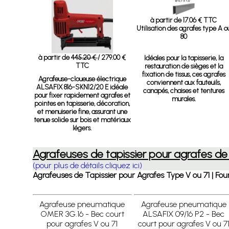
à partir de 17.06 € TTC
Utilisation des agrafes type A o
80
à partir de
445.20 €
/ 279.00 €
Idéales pour la tapisserie, la
TTC
restauration de sièges et la
fixation de tissus, ces agrafes
Agrafeuse-cloueuse électrique
conviennent aux fauteuils,
ALSAFIX 816-SKN12/20 E
idéale
canapés, chaises et tentures
pour fixer rapidement agrafes et
murales.
pointes en tapisserie, décoration,
et menuiserie fine, assurant une
tenue solide sur bois et matériaux
légers.
Agrafeuses de tapissier pour agrafes de
(pour plus de détails cliquez ici)
Agrafeuses de Tapissier pour Agrafes Type V ou 71 | Four
Agrafeuse pneumatique
Agrafeuse pneumatique
OMER 3G.16 - Bec court
ALSAFIX 09/16 P2 - Bec
pour agrafes V ou 71
court pour agrafes V ou 7