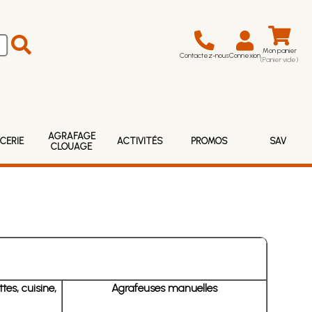
Mon panier
Contactez-nous
Connexion
(Panier vide)
AGRAFAGE
CERIE
ACTIVITÉS
PROMOS
SAV
CLOUAGE
tes, cuisine,
Agrafeuses manuelles