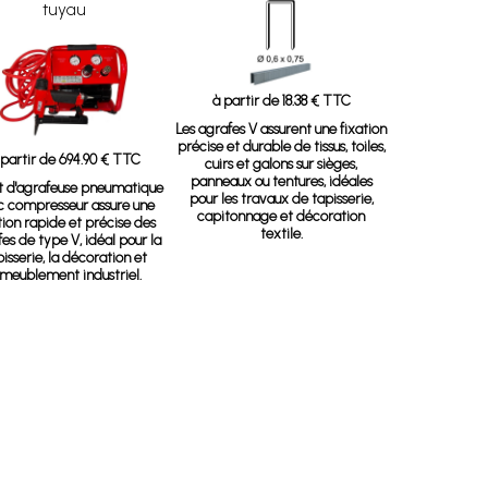
tuyau
à partir de 18.38 € TTC
Les agrafes V assurent une fixation
précise et durable de tissus, toiles,
 partir de 694.90 € TTC
cuirs et galons sur sièges,
panneaux ou tentures, idéales
t d'agrafeuse pneumatique
pour les travaux de tapisserie,
c compresseur assure une
capitonnage et décoration
tion rapide et précise des
textile.
es de type V, idéal pour la
pisserie, la décoration et
ameublement industriel.