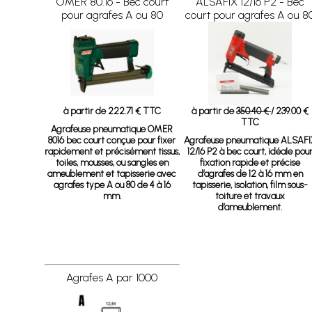
OMER 80.16 - Bec court
ALSAFIX 12/16 P2 - Bec
pour agrafes A ou 80
court pour agrafes A ou 8
à partir de 222.71 € TTC
à partir de
350.40 €
/ 239.00 €
TTC
Agrafeuse pneumatique OMER
8016 bec court
conçue pour fixer
Agrafeuse pneumatique ALSAFI
rapidement et précisément tissus,
12/16 P2 à bec court, idéale pou
toiles, mousses, ou sangles en
fixation rapide et précise
ameublement et tapisserie avec
d’agrafes de 12 à 16 mm en
agrafes type A ou 80 de 4 à 16
tapisserie, isolation, film sous-
mm.
toiture et travaux
d’ameublement.
Agrafes A par 1000