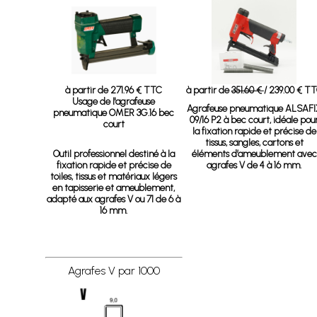
à partir de 271.96 € TTC
à partir de
351.60 €
/ 239.00 € T
Usage de l'agrafeuse
Agrafeuse pneumatique ALSAFI
pneumatique OMER 3G.16 bec
09/16 P2 à bec court, idéale pou
court
la fixation rapide et précise de
tissus, sangles, cartons et
Outil professionnel destiné à la
éléments d’ameublement avec
fixation rapide et précise de
agrafes V de 4 à 16 mm.
toiles, tissus et matériaux légers
en tapisserie et ameublement,
adapté aux agrafes V ou 71 de 6 à
16 mm.
Agrafes V par 1000