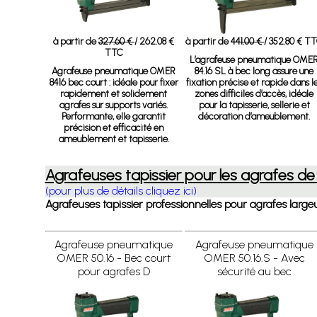
à partir de
327.60 €
/ 262.08 €
à partir de
441.00 €
/ 352.80 € T
TTC
L’agrafeuse pneumatique OME
Agrafeuse pneumatique OMER
84.16 SL à bec long assure une
8416 bec court
: idéale pour fixer
fixation précise et rapide dans l
rapidement et solidement
zones difficiles d’accès, idéale
agrafes sur supports variés.
pour la tapisserie, sellerie et
Performante, elle garantit
décoration d’ameublement.
précision et efficacité en
ameublement et tapisserie.
Agrafeuses tapissier pour les agrafes de
(pour plus de détails cliquez ici)
Agrafeuses tapissier professionnelles pour agrafes largeu
Agrafeuse pneumatique
Agrafeuse pneumatique
OMER 50.16 - Bec court
OMER 50.16.S - Avec
pour agrafes D
sécurité au bec