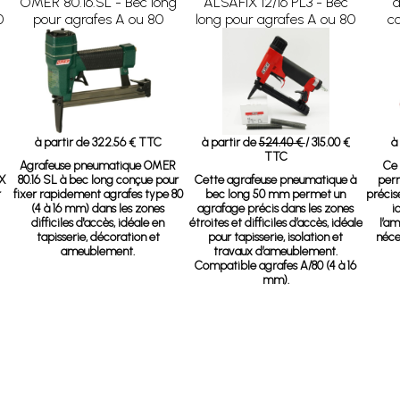
OMER 80.16.SL - Bec long
ALSAFIX 12/16 PL3 - Bec
a
0
pour agrafes A ou 80
long pour agrafes A ou 80
c
à partir de 322.56 € TTC
à partir de
524.40 €
/ 315.00 €
à
TTC
Agrafeuse pneumatique OMER
Ce 
X
80.16 SL à bec long
conçue pour
Cette agrafeuse pneumatique à
perm
r
fixer rapidement agrafes type 80
bec long 50 mm permet un
précise
(4 à 16 mm) dans les zones
agrafage précis dans les zones
i
difficiles d'accès, idéale en
étroites et difficiles d’accès, idéale
l’a
tapisserie, décoration et
pour tapisserie, isolation et
néce
ameublement.
travaux d’ameublement.
Compatible agrafes A/80 (4 à 16
mm).