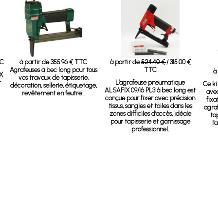
TC
à partir de 355.96 € TTC
à partir de
524.40 €
/ 315.00 €
Agrafeuses à bec long pour tous
TTC
à
X
vos travaux de tapisserie,
r
L’agrafeuse pneumatique
Ce ki
décoration, sellerie, étiquetage,
ALSAFIX 09/16 PL3 à bec long est
ave
revêtement en feutre ..
conçue pour fixer avec précision
fixa
tissus, sangles et toiles dans les
agraf
zones difficiles d’accès, idéale
ta
pour tapisserie et garnissage
l'
professionnel.