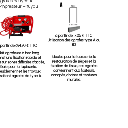
grafes de type A +
ompresseur + tuyau
à partir de 17.06 € TTC
Utilisation des agrafes type A ou
80
 partir de 694.90 € TTC
kit agrafeuse à bec long
Idéales pour la tapisserie, la
et une fixation rapide et
restauration de sièges et la
 sur zones difficiles d’accès,
fixation de tissus, ces agrafes
déale pour la tapisserie,
conviennent aux fauteuils,
meublement et les travaux
canapés, chaises et tentures
ssitant agrafes de type A.
murales.