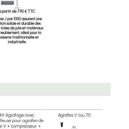
à partir de 7.90 € TTC
tes J par 1000
assurent une
tion solide et durable des
, toiles de jute et matériaux
meublement, idéal pour la
pisserie traditionnelle et
industrielle.
Kit Agrafage avec
Agrafes V (ou 71)
feuse pour agrafes de
e V + compresseur +