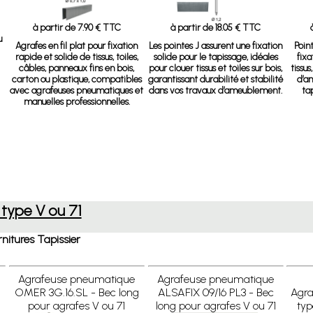
à partir de 7.90 € TTC
à partir de 18.05 € TTC
u
Agrafes en fil plat pour fixation
Les pointes J assurent une fixation
Poin
rapide et solide de tissus, toiles,
solide pour le tapissage, idéales
fixa
câbles, panneaux fins en bois,
pour clouer tissus et toiles sur bois,
tissus
carton ou plastique, compatibles
garantissant durabilité et stabilité
d’a
avec agrafeuses pneumatiques et
dans vos travaux d’ameublement.
ta
manuelles professionnelles.
 type V ou 71
nitures Tapissier
Agrafeuse pneumatique
Agrafeuse pneumatique
OMER 3G.16.SL - Bec long
ALSAFIX 09/16 PL3 - Bec
Agra
1
pour agrafes V ou 71
long pour agrafes V ou 71
typ