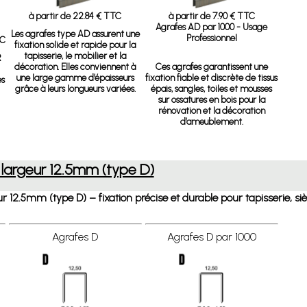
à partir de 22.84 € TTC
à partir de 7.90 € TTC
Agrafes AD par 1000 - Usage
Les agrafes type AD assurent une
Professionnel
TC
fixation solide et rapide pour la
tapisserie, le mobilier et la
R
décoration. Elles conviennent à
Ces agrafes garantissent une
une large gamme d’épaisseurs
fixation fiable et discrète de tissus
es
grâce à leurs longueurs variées.
épais, sangles, toiles et mousses
sur ossatures en bois pour la
rénovation et la décoration
d’ameublement.
 largeur 12.5mm (type D)
r 12.5mm (type D) – fixation précise et durable pour tapisserie, s
Agrafes D
Agrafes D par 1000