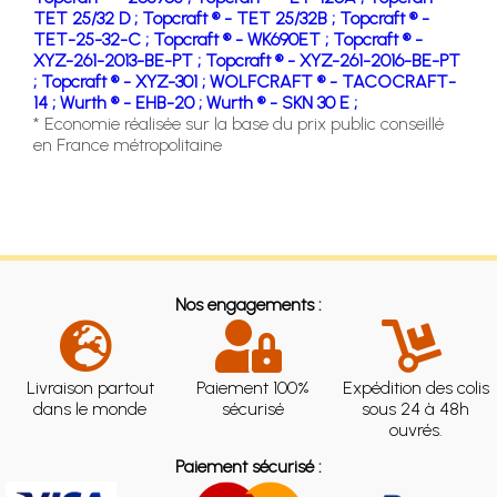
TET 25/32 D ;
Topcraft ® - TET 25/32B ;
Topcraft ® -
TET-25-32-C ;
Topcraft ® - WK690ET ;
Topcraft ® -
XYZ-261-2013-BE-PT ;
Topcraft ® - XYZ-261-2016-BE-PT
;
Topcraft ® - XYZ-301 ;
WOLFCRAFT ® - TACOCRAFT-
14 ;
Wurth ® - EHB-20 ;
Wurth ® - SKN 30 E ;
* Economie réalisée sur la base du prix public conseillé
en France métropolitaine
Nos engagements :
Livraison partout
Paiement 100%
Expédition des colis
dans le monde
sécurisé
sous 24 à 48h
ouvrés.
Paiement sécurisé :