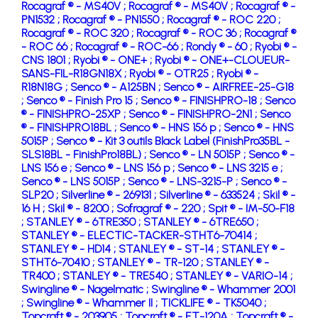
Rocagraf ® - MS40V ;
Rocagraf ® - MS40V ;
Rocagraf ® -
PN1532 ;
Rocagraf ® - PN1550 ;
Rocagraf ® - ROC 220 ;
Rocagraf ® - ROC 320 ;
Rocagraf ® - ROC 36 ;
Rocagraf ®
- ROC 66 ;
Rocagraf ® - ROC-66 ;
Rondy ® - 60 ;
Ryobi ® -
CNS 1801 ;
Ryobi ® - ONE+ ;
Ryobi ® - ONE+-CLOUEUR-
SANS-FIL-R18GN18X ;
Ryobi ® - OTR25 ;
Ryobi ® -
R18N18G ;
Senco ® - A125BN ;
Senco ® - AIRFREE-25-G18
;
Senco ® - Finish Pro 15 ;
Senco ® - FINISHPRO-18 ;
Senco
® - FINISHPRO-25XP ;
Senco ® - FINISHPRO-2N1 ;
Senco
® - FINISHPRO18BL ;
Senco ® - HNS 156 p ;
Senco ® - HNS
5015P ;
Senco ® - Kit 3 outils Black Label (FinishPro35BL -
SLS18BL - FinishPro18BL) ;
Senco ® - LN 5015P ;
Senco ® -
LNS 156 e ;
Senco ® - LNS 156 p ;
Senco ® - LNS 3215 e ;
Senco ® - LNS 5015P ;
Senco ® - LNS-3215-P ;
Senco ® -
SLP20 ;
Silverline ® - 269131 ;
Silverline ® - 633524 ;
Skil ® -
16 H ;
Skil ® - 8200 ;
Sofragraf ® - 220 ;
Spit ® - IM-50-F18
;
STANLEY ® - 6TRE350 ;
STANLEY ® - 6TRE650 ;
STANLEY ® - ELECTIC-TACKER-STHT6-70414 ;
STANLEY ® - HD14 ;
STANLEY ® - ST-14 ;
STANLEY ® -
STHT6-70410 ;
STANLEY ® - TR-120 ;
STANLEY ® -
TR400 ;
STANLEY ® - TRE540 ;
STANLEY ® - VARIO-14 ;
Swingline ® - Nagelmatic ;
Swingline ® - Whammer 2001
;
Swingline ® - Whammer II ;
TICKLIFE ® - TK5040 ;
Topcraft ® - 203905 ;
Topcraft ® - ET-120A ;
Topcraft ® -