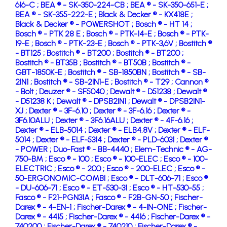
616-C ;
BEA ® - SK-350-224-CB ;
BEA ® - SK-350-651-E ;
BEA ® - SK-355-222-E ;
Black & Decker ® - KX418E ;
Black & Decker ® - POWERSHOT ;
Bosch ® - HT 14 ;
Bosch ® - PTK 28 E ;
Bosch ® - PTK-14-E ;
Bosch ® - PTK-
19-E ;
Bosch ® - PTK-23-E ;
Bosch ® - PTK-3,6V ;
Bostitch ®
- BT125 ;
Bostitch ® - BT200 ;
Bostitch ® - BT200 ;
Bostitch ® - BT35B ;
Bostitch ® - BT50B ;
Bostitch ® -
GBT-1850K-E ;
Bostitch ® - SB-1850BN ;
Bostitch ® - SB-
2IN1 ;
Bostitch ® - SB-2IN1-E ;
Bostitch ® - T29 ;
Cannon ®
- Bolt ;
Deuzer ® - SF5040 ;
Dewalt ® - D51238 ;
Dewalt ®
- D51238 K ;
Dewalt ® - DPSB2IN1 ;
Dewalt ® - DPSB2IN1-
XJ ;
Dexter ® - 3F-6.10 ;
Dexter ® - 3F-6.16 ;
Dexter ® -
3F6.10ALU ;
Dexter ® - 3F6.16ALU ;
Dexter ® - 4F-6.16 ;
Dexter ® - ELB-5014 ;
Dexter ® - ELB4.8V ;
Dexter ® - ELF-
5014 ;
Dexter ® - ELF-5314 ;
Dexter ® - PLD-6031 ;
Dexter ®
- POWER ;
Duo-Fast ® - BB-4440 ;
Elem-Technic ® - AG-
750-BM ;
Esco ® - 100 ;
Esco ® - 100-ELEC ;
Esco ® - 100-
ELECTRIC ;
Esco ® - 200 ;
Esco ® - 200-ELEC ;
Esco ® -
50-ERGONOMIC-COMBI ;
Esco ® - DLT-606-71 ;
Esco ®
- DU-606-71 ;
Esco ® - ET-530-31 ;
Esco ® - HT-530-55 ;
Fasco ® - F21-PGN31A ;
Fasco ® - F2B-GN-50 ;
Fischer-
Darex ® - 4-EN-1 ;
Fischer-Darex ® - 4-IN-ONE ;
Fischer-
Darex ® - 4415 ;
Fischer-Darex ® - 4416 ;
Fischer-Darex ® -
740200 ;
Fischer-Darex ® - 740210 ;
Fischer-Darex ® -