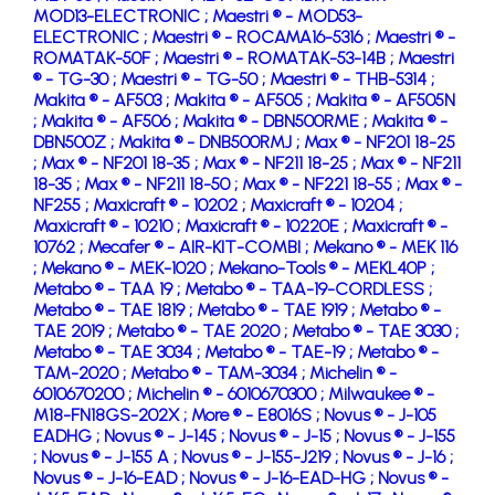
MOD13-ELECTRONIC ;
Maestri ® - MOD53-
ELECTRONIC ;
Maestri ® - ROCAMA16-5316 ;
Maestri ® -
ROMATAK-50F ;
Maestri ® - ROMATAK-53-14B ;
Maestri
® - TG-30 ;
Maestri ® - TG-50 ;
Maestri ® - THB-5314 ;
Makita ® - AF503 ;
Makita ® - AF505 ;
Makita ® - AF505N
;
Makita ® - AF506 ;
Makita ® - DBN500RME ;
Makita ® -
DBN500Z ;
Makita ® - DNB500RMJ ;
Max ® - NF201 18-25
;
Max ® - NF201 18-35 ;
Max ® - NF211 18-25 ;
Max ® - NF211
18-35 ;
Max ® - NF211 18-50 ;
Max ® - NF221 18-55 ;
Max ® -
NF255 ;
Maxicraft ® - 10202 ;
Maxicraft ® - 10204 ;
Maxicraft ® - 10210 ;
Maxicraft ® - 10220E ;
Maxicraft ® -
10762 ;
Mecafer ® - AIR-KIT-COMBI ;
Mekano ® - MEK 116
;
Mekano ® - MEK-1020 ;
Mekano-Tools ® - MEKL40P ;
Metabo ® - TAA 19 ;
Metabo ® - TAA-19-CORDLESS ;
Metabo ® - TAE 1819 ;
Metabo ® - TAE 1919 ;
Metabo ® -
TAE 2019 ;
Metabo ® - TAE 2020 ;
Metabo ® - TAE 3030 ;
Metabo ® - TAE 3034 ;
Metabo ® - TAE-19 ;
Metabo ® -
TAM-2020 ;
Metabo ® - TAM-3034 ;
Michelin ® -
6010670200 ;
Michelin ® - 6010670300 ;
Milwaukee ® -
M18-FN18GS-202X ;
More ® - E8016S ;
Novus ® - J-105
EADHG ;
Novus ® - J-145 ;
Novus ® - J-15 ;
Novus ® - J-155
;
Novus ® - J-155 A ;
Novus ® - J-155-J219 ;
Novus ® - J-16 ;
Novus ® - J-16-EAD ;
Novus ® - J-16-EAD-HG ;
Novus ® -