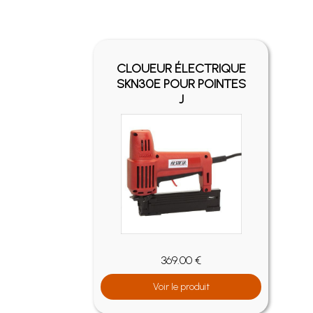
-
FIX
CLOUEUR ÉLECTRIQUE
UR
SKN30E POUR POINTES
U
J
369.00 €
Voir le produit