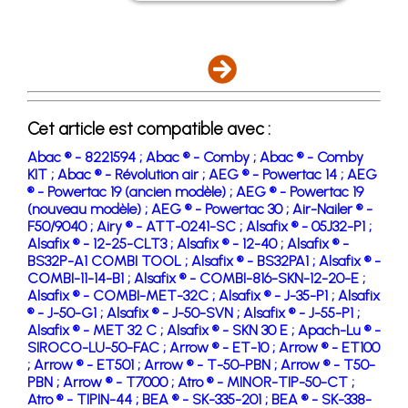
Cet article est compatible avec :
Abac ® - 8221594 ;
Abac ® - Comby ;
Abac ® - Comby
KIT ;
Abac ® - Révolution air ;
AEG ® - Powertac 14 ;
AEG
® - Powertac 19 (ancien modèle) ;
AEG ® - Powertac 19
(nouveau modèle) ;
AEG ® - Powertac 30 ;
Air-Nailer ® -
F50/9040 ;
Airy ® - ATT-0241-SC ;
Alsafix ® - 05J32-P1 ;
Alsafix ® - 12-25-CLT3 ;
Alsafix ® - 12-40 ;
Alsafix ® -
BS32P-A1 COMBI TOOL ;
Alsafix ® - BS32PA1 ;
Alsafix ® -
COMBI-11-14-B1 ;
Alsafix ® - COMBI-816-SKN-12-20-E ;
Alsafix ® - COMBI-MET-32C ;
Alsafix ® - J-35-P1 ;
Alsafix
® - J-50-G1 ;
Alsafix ® - J-50-SVN ;
Alsafix ® - J-55-P1 ;
Alsafix ® - MET 32 C ;
Alsafix ® - SKN 30 E ;
Apach-Lu ® -
SIROCO-LU-50-FAC ;
Arrow ® - ET-10 ;
Arrow ® - ET100
;
Arrow ® - ET501 ;
Arrow ® - T-50-PBN ;
Arrow ® - T50-
PBN ;
Arrow ® - T7000 ;
Atro ® - MINOR-TIP-50-CT ;
Atro ® - TIPIN-44 ;
BEA ® - SK-335-201 ;
BEA ® - SK-338-