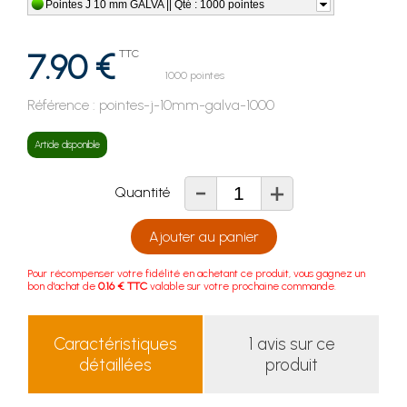
Pointes J 10 mm GALVA || Qté : 1000 pointes
7.90 €
TTC
1000 pointes
Référence :
pointes-j-10mm-galva-1000
Article disponible
-
+
Quantité
Ajouter au panier
Pour récompenser votre fidélité en achetant ce produit, vous gagnez un
bon d'achat de
0.16 € TTC
valable sur votre prochaine commande.
Caractéristiques
1 avis sur ce
détaillées
produit