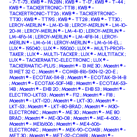
- 7-T-73 ;
KWB ® - PA28N ;
KWB ® - T-17 ;
KWB ® - T-44 ;
KWB ® - TACKERTRONIC-TT18 ;
KWB ® -
TACKERTRONIC-TT26 ;
KWB ® - TACKERTRONIC-
TT30 ;
KWB ® - TT19S ;
KWB ® - TT28 ;
KWB ® - TT30 ;
LEROY-MERLIN ® - LM-10-18 ;
LEROY-MERLIN ® - LM-10-
20-M ;
LEROY-MERLIN ® - LM-4-10 ;
LEROY-MERLIN ® -
LM-4F6-14 ;
LEROY-MERLIN ® - LM-4F8-14 ;
LEROY-
MERLIN ® - LM-6-14 ;
LEROY-MERLIN ® - LM-6-14-EL ;
LUX ® - 195040 ;
LUX ® - 195060 ;
LUX ® - MULTI-PROFI-
TAKER ;
LUX ® - MULTI-TACKER ;
LUX ® - MULTITACK ;
LUX ® - TACKERMATIC-ELECTRONIC ;
LUX ® -
TACKERMATIC-PLUS ;
Maestri ® - 13 ME 30 ;
Maestri ® -
13 MET 32 C ;
Maestri ® - COMBI-816-SKN-12-20-E ;
Maestri ® - ECOTAK-114-B ;
Maestri ® - ECOTAK-13-14-B
;
Maestri ® - ECOTAK-50F-14B ;
Maestri ® - ECOTAK-53-
14B ;
Maestri ® - EHB 20 ;
Maestri ® - EHB 53 ;
Maestri ® -
ELECTRO-LKT53 ;
Maestri ® - F12 ;
Maestri ® - F18 ;
Maestri ® - LKT-120 ;
Maestri ® - LKT-30 ;
Maestri ® -
LKT-53 ;
Maestri ® - LKT-80-BRAD ;
Maestri ® - M30-
ELECTRONIC ;
Maestri ® - ME 30 ;
Maestri ® - ME 80
BRAD ;
Maestri ® - ME-30-08 ;
Maestri ® - ME-4-606 ;
Maestri ® - ME16/606 ;
Maestri ® - ME4-606-
ELECTRONIC ;
Maestri ® - MEK-90-COMBI ;
Maestri ® -
MET 30 ;
Maestri ® - MET-32-COMBI ;
Maestri ® -