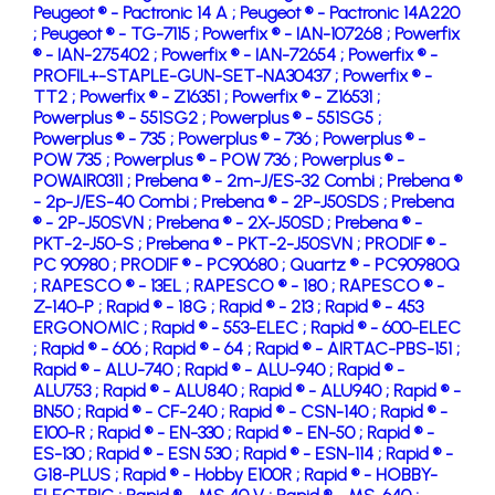
Peugeot ® - Pactronic 14 A ;
Peugeot ® - Pactronic 14A220
;
Peugeot ® - TG-7115 ;
Powerfix ® - IAN-107268 ;
Powerfix
® - IAN-275402 ;
Powerfix ® - IAN-72654 ;
Powerfix ® -
PROFIL+-STAPLE-GUN-SET-NA30437 ;
Powerfix ® -
TT2 ;
Powerfix ® - Z16351 ;
Powerfix ® - Z16531 ;
Powerplus ® - 551SG2 ;
Powerplus ® - 551SG5 ;
Powerplus ® - 735 ;
Powerplus ® - 736 ;
Powerplus ® -
POW 735 ;
Powerplus ® - POW 736 ;
Powerplus ® -
POWAIR0311 ;
Prebena ® - 2m-J/ES-32 Combi ;
Prebena ®
- 2p-J/ES-40 Combi ;
Prebena ® - 2P-J50SDS ;
Prebena
® - 2P-J50SVN ;
Prebena ® - 2X-J50SD ;
Prebena ® -
PKT-2-J50-S ;
Prebena ® - PKT-2-J50SVN ;
PRODIF ® -
PC 90980 ;
PRODIF ® - PC90680 ;
Quartz ® - PC90980Q
;
RAPESCO ® - 13EL ;
RAPESCO ® - 180 ;
RAPESCO ® -
Z-140-P ;
Rapid ® - 18G ;
Rapid ® - 213 ;
Rapid ® - 453
ERGONOMIC ;
Rapid ® - 553-ELEC ;
Rapid ® - 600-ELEC
;
Rapid ® - 606 ;
Rapid ® - 64 ;
Rapid ® - AIRTAC-PBS-151 ;
Rapid ® - ALU-740 ;
Rapid ® - ALU-940 ;
Rapid ® -
ALU753 ;
Rapid ® - ALU840 ;
Rapid ® - ALU940 ;
Rapid ® -
BN50 ;
Rapid ® - CF-240 ;
Rapid ® - CSN-140 ;
Rapid ® -
E100-R ;
Rapid ® - EN-330 ;
Rapid ® - EN-50 ;
Rapid ® -
ES-130 ;
Rapid ® - ESN 530 ;
Rapid ® - ESN-114 ;
Rapid ® -
G18-PLUS ;
Rapid ® - Hobby E100R ;
Rapid ® - HOBBY-