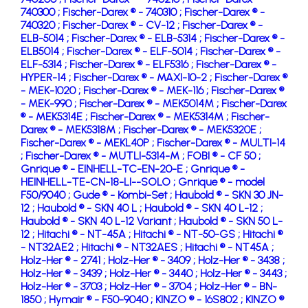
740300 ;
Fischer-Darex ® - 740310 ;
Fischer-Darex ® -
740320 ;
Fischer-Darex ® - CV-12 ;
Fischer-Darex ® -
ELB-5014 ;
Fischer-Darex ® - ELB-5314 ;
Fischer-Darex ® -
ELB5014 ;
Fischer-Darex ® - ELF-5014 ;
Fischer-Darex ® -
ELF-5314 ;
Fischer-Darex ® - ELF5316 ;
Fischer-Darex ® -
HYPER-14 ;
Fischer-Darex ® - MAXI-10-2 ;
Fischer-Darex ®
- MEK-1020 ;
Fischer-Darex ® - MEK-116 ;
Fischer-Darex ®
- MEK-990 ;
Fischer-Darex ® - MEK5014M ;
Fischer-Darex
® - MEK5314E ;
Fischer-Darex ® - MEK5314M ;
Fischer-
Darex ® - MEK5318M ;
Fischer-Darex ® - MEK5320E ;
Fischer-Darex ® - MEKL40P ;
Fischer-Darex ® - MULTI-14
;
Fischer-Darex ® - MUTLI-5314-M ;
FOBI ® - CF 50 ;
Gnrique ® - EINHELL-TC-EN-20-E ;
Gnrique ® -
HEINHELL-TE-CN-18-LI--SOLO ;
Gnrique ® - model
F50/9040 ;
Gude ® - Kombi-Set ;
Haubold ® - SKN 30 JN-
12 ;
Haubold ® - SKN 40 L ;
Haubold ® - SKN 40 L-12 ;
Haubold ® - SKN 40 L-12 Variant ;
Haubold ® - SKN 50 L-
12 ;
Hitachi ® - NT-45A ;
Hitachi ® - NT-50-GS ;
Hitachi ®
- NT32AE2 ;
Hitachi ® - NT32AES ;
Hitachi ® - NT45A ;
Holz-Her ® - 2741 ;
Holz-Her ® - 3409 ;
Holz-Her ® - 3438 ;
Holz-Her ® - 3439 ;
Holz-Her ® - 3440 ;
Holz-Her ® - 3443 ;
Holz-Her ® - 3703 ;
Holz-Her ® - 3704 ;
Holz-Her ® - BN-
1850 ;
Hymair ® - F50-9040 ;
KINZO ® - 16S802 ;
KINZO ®