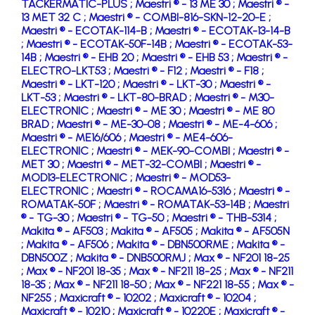
TACKERMATIC-PLUS ;
Maestri ® - 13 ME 30 ;
Maestri ® -
13 MET 32 C ;
Maestri ® - COMBI-816-SKN-12-20-E ;
Maestri ® - ECOTAK-114-B ;
Maestri ® - ECOTAK-13-14-B
;
Maestri ® - ECOTAK-50F-14B ;
Maestri ® - ECOTAK-53-
14B ;
Maestri ® - EHB 20 ;
Maestri ® - EHB 53 ;
Maestri ® -
ELECTRO-LKT53 ;
Maestri ® - F12 ;
Maestri ® - F18 ;
Maestri ® - LKT-120 ;
Maestri ® - LKT-30 ;
Maestri ® -
LKT-53 ;
Maestri ® - LKT-80-BRAD ;
Maestri ® - M30-
ELECTRONIC ;
Maestri ® - ME 30 ;
Maestri ® - ME 80
BRAD ;
Maestri ® - ME-30-08 ;
Maestri ® - ME-4-606 ;
Maestri ® - ME16/606 ;
Maestri ® - ME4-606-
ELECTRONIC ;
Maestri ® - MEK-90-COMBI ;
Maestri ® -
MET 30 ;
Maestri ® - MET-32-COMBI ;
Maestri ® -
MOD13-ELECTRONIC ;
Maestri ® - MOD53-
ELECTRONIC ;
Maestri ® - ROCAMA16-5316 ;
Maestri ® -
ROMATAK-50F ;
Maestri ® - ROMATAK-53-14B ;
Maestri
® - TG-30 ;
Maestri ® - TG-50 ;
Maestri ® - THB-5314 ;
Makita ® - AF503 ;
Makita ® - AF505 ;
Makita ® - AF505N
;
Makita ® - AF506 ;
Makita ® - DBN500RME ;
Makita ® -
DBN500Z ;
Makita ® - DNB500RMJ ;
Max ® - NF201 18-25
;
Max ® - NF201 18-35 ;
Max ® - NF211 18-25 ;
Max ® - NF211
18-35 ;
Max ® - NF211 18-50 ;
Max ® - NF221 18-55 ;
Max ® -
NF255 ;
Maxicraft ® - 10202 ;
Maxicraft ® - 10204 ;
Maxicraft ® - 10210 ;
Maxicraft ® - 10220E ;
Maxicraft ® -