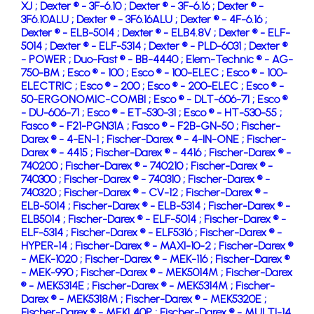
XJ ;
Dexter ® - 3F-6.10 ;
Dexter ® - 3F-6.16 ;
Dexter ® -
3F6.10ALU ;
Dexter ® - 3F6.16ALU ;
Dexter ® - 4F-6.16 ;
Dexter ® - ELB-5014 ;
Dexter ® - ELB4.8V ;
Dexter ® - ELF-
5014 ;
Dexter ® - ELF-5314 ;
Dexter ® - PLD-6031 ;
Dexter ®
- POWER ;
Duo-Fast ® - BB-4440 ;
Elem-Technic ® - AG-
750-BM ;
Esco ® - 100 ;
Esco ® - 100-ELEC ;
Esco ® - 100-
ELECTRIC ;
Esco ® - 200 ;
Esco ® - 200-ELEC ;
Esco ® -
50-ERGONOMIC-COMBI ;
Esco ® - DLT-606-71 ;
Esco ®
- DU-606-71 ;
Esco ® - ET-530-31 ;
Esco ® - HT-530-55 ;
Fasco ® - F21-PGN31A ;
Fasco ® - F2B-GN-50 ;
Fischer-
Darex ® - 4-EN-1 ;
Fischer-Darex ® - 4-IN-ONE ;
Fischer-
Darex ® - 4415 ;
Fischer-Darex ® - 4416 ;
Fischer-Darex ® -
740200 ;
Fischer-Darex ® - 740210 ;
Fischer-Darex ® -
740300 ;
Fischer-Darex ® - 740310 ;
Fischer-Darex ® -
740320 ;
Fischer-Darex ® - CV-12 ;
Fischer-Darex ® -
ELB-5014 ;
Fischer-Darex ® - ELB-5314 ;
Fischer-Darex ® -
ELB5014 ;
Fischer-Darex ® - ELF-5014 ;
Fischer-Darex ® -
ELF-5314 ;
Fischer-Darex ® - ELF5316 ;
Fischer-Darex ® -
HYPER-14 ;
Fischer-Darex ® - MAXI-10-2 ;
Fischer-Darex ®
- MEK-1020 ;
Fischer-Darex ® - MEK-116 ;
Fischer-Darex ®
- MEK-990 ;
Fischer-Darex ® - MEK5014M ;
Fischer-Darex
® - MEK5314E ;
Fischer-Darex ® - MEK5314M ;
Fischer-
Darex ® - MEK5318M ;
Fischer-Darex ® - MEK5320E ;
Fischer-Darex ® - MEKL40P ;
Fischer-Darex ® - MULTI-14