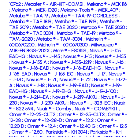
10762 ;
Mecafer ® - AIR-KIT-COMBI ;
Mekano ® - MEK 116
;
Mekano ® - MEK-1020 ;
Mekano-Tools ® - MEKL40P ;
Metabo ® - TAA 19 ;
Metabo ® - TAA-19-CORDLESS ;
Metabo ® - TAE 1819 ;
Metabo ® - TAE 1919 ;
Metabo ® -
TAE 2019 ;
Metabo ® - TAE 2020 ;
Metabo ® - TAE 3030 ;
Metabo ® - TAE 3034 ;
Metabo ® - TAE-19 ;
Metabo ® -
TAM-2020 ;
Metabo ® - TAM-3034 ;
Michelin ® -
6010670200 ;
Michelin ® - 6010670300 ;
Milwaukee ® -
M18-FN18GS-202X ;
More ® - E8016S ;
Novus ® - J-105
EADHG ;
Novus ® - J-145 ;
Novus ® - J-15 ;
Novus ® - J-155
;
Novus ® - J-155 A ;
Novus ® - J-155-J219 ;
Novus ® - J-16 ;
Novus ® - J-16-EAD ;
Novus ® - J-16-EAD-HG ;
Novus ® -
J-165-EAD ;
Novus ® - J-165-EC ;
Novus ® - J-17 ;
Novus ®
- J-170 ;
Novus ® - J-171 ;
Novus ® - J-172 ;
Novus ® - J-172-
A ;
Novus ® - J-18 ;
Novus ® - J-19-EAD ;
Novus ® - J-19-
EAD-HG ;
Novus ® - J-19-EHG ;
Novus ® - J-19-J-100 ;
Novus ® - J-214-EA ;
Novus ® - J-219-AKKU ;
Novus ® - J-
230 ;
Novus ® - J-230-AKKU ;
Novus ® - J-328-EC ;
Nuair
® - 8221594 ;
Nuair ® - Comby ;
Nuair ® - COMBYKIT ;
Omer ® - 12-25-CLT2 ;
Omer ® - 12-25-CLT3 ;
Omer ® -
12-28 ;
Omer ® - 12-28-D ;
Omer ® - 12.2 ;
Omer ® -
12.20 D ;
Omer ® - 12.4 ;
Omer ® - 12.40 G ;
Omer ® - 12.5
;
Omer ® - 12.50 ;
Parkside ® - KH 3041 ;
Parkside ® - KH