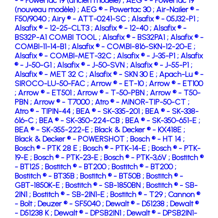
® - Powertac 19 (ancien modèle) ;
AEG ® - Powertac 19
(nouveau modèle) ;
AEG ® - Powertac 30 ;
Air-Nailer ® -
F50/9040 ;
Airy ® - ATT-0241-SC ;
Alsafix ® - 05J32-P1 ;
Alsafix ® - 12-25-CLT3 ;
Alsafix ® - 12-40 ;
Alsafix ® -
BS32P-A1 COMBI TOOL ;
Alsafix ® - BS32PA1 ;
Alsafix ® -
COMBI-11-14-B1 ;
Alsafix ® - COMBI-816-SKN-12-20-E ;
Alsafix ® - COMBI-MET-32C ;
Alsafix ® - J-35-P1 ;
Alsafix
® - J-50-G1 ;
Alsafix ® - J-50-SVN ;
Alsafix ® - J-55-P1 ;
Alsafix ® - MET 32 C ;
Alsafix ® - SKN 30 E ;
Apach-Lu ® -
SIROCO-LU-50-FAC ;
Arrow ® - ET-10 ;
Arrow ® - ET100
;
Arrow ® - ET501 ;
Arrow ® - T-50-PBN ;
Arrow ® - T50-
PBN ;
Arrow ® - T7000 ;
Atro ® - MINOR-TIP-50-CT ;
Atro ® - TIPIN-44 ;
BEA ® - SK-335-201 ;
BEA ® - SK-338-
616-C ;
BEA ® - SK-350-224-CB ;
BEA ® - SK-350-651-E ;
BEA ® - SK-355-222-E ;
Black & Decker ® - KX418E ;
Black & Decker ® - POWERSHOT ;
Bosch ® - HT 14 ;
Bosch ® - PTK 28 E ;
Bosch ® - PTK-14-E ;
Bosch ® - PTK-
19-E ;
Bosch ® - PTK-23-E ;
Bosch ® - PTK-3,6V ;
Bostitch ®
- BT125 ;
Bostitch ® - BT200 ;
Bostitch ® - BT200 ;
Bostitch ® - BT35B ;
Bostitch ® - BT50B ;
Bostitch ® -
GBT-1850K-E ;
Bostitch ® - SB-1850BN ;
Bostitch ® - SB-
2IN1 ;
Bostitch ® - SB-2IN1-E ;
Bostitch ® - T29 ;
Cannon ®
- Bolt ;
Deuzer ® - SF5040 ;
Dewalt ® - D51238 ;
Dewalt ®
- D51238 K ;
Dewalt ® - DPSB2IN1 ;
Dewalt ® - DPSB2IN1-