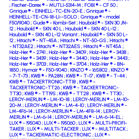
;
Fischer-Darex ® - MUTLI-5314-M ;
FOBI ® - CF 50 ;
Gnrique ® - EINHELL-TC-EN-20-E ;
Gnrique ® -
HEINHELL-TE-CN-18-LI--SOLO ;
Gnrique ® - model
F50/9040 ;
Gude ® - Kombi-Set ;
Haubold ® - SKN 30 JN-
12 ;
Haubold ® - SKN 40 L ;
Haubold ® - SKN 40 L-12 ;
Haubold ® - SKN 40 L-12 Variant ;
Haubold ® - SKN 50 L-
12 ;
Hitachi ® - NT-45A ;
Hitachi ® - NT-50-GS ;
Hitachi ®
- NT32AE2 ;
Hitachi ® - NT32AES ;
Hitachi ® - NT45A ;
Holz-Her ® - 2741 ;
Holz-Her ® - 3409 ;
Holz-Her ® - 3438 ;
Holz-Her ® - 3439 ;
Holz-Her ® - 3440 ;
Holz-Her ® - 3443 ;
Holz-Her ® - 3703 ;
Holz-Her ® - 3704 ;
Holz-Her ® - BN-
1850 ;
Hymair ® - F50-9040 ;
KINZO ® - 16S802 ;
KINZO ®
- 7-T-73 ;
KWB ® - PA28N ;
KWB ® - T-17 ;
KWB ® - T-44 ;
KWB ® - TACKERTRONIC-TT18 ;
KWB ® -
TACKERTRONIC-TT26 ;
KWB ® - TACKERTRONIC-
TT30 ;
KWB ® - TT19S ;
KWB ® - TT28 ;
KWB ® - TT30 ;
LEROY-MERLIN ® - LM-10-18 ;
LEROY-MERLIN ® - LM-10-
20-M ;
LEROY-MERLIN ® - LM-4-10 ;
LEROY-MERLIN ® -
LM-4F6-14 ;
LEROY-MERLIN ® - LM-4F8-14 ;
LEROY-
MERLIN ® - LM-6-14 ;
LEROY-MERLIN ® - LM-6-14-EL ;
LUX ® - 195040 ;
LUX ® - 195060 ;
LUX ® - MULTI-PROFI-
TAKER ;
LUX ® - MULTI-TACKER ;
LUX ® - MULTITACK ;
LUX ® - TACKERMATIC-ELECTRONIC ;
LUX ® -