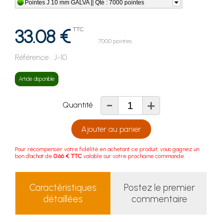
Pointes J 10 mm GALVA || Qté : 7000 pointes
33.08 €
TTC
7000 pointes
Référence :
J-10
Article disponible
-
+
Quantité
Ajouter au panier
Pour récompenser votre fidélité en achetant ce produit, vous gagnez un
bon d'achat de
0.66 € TTC
valable sur votre prochaine commande.
Caractéristiques
Postez le premier
détaillées
commentaire