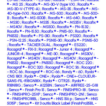
® - MS 25 ;
Rocafix ® - MS-30-V (type VX) ;
Rocafix ® -
MS-30-V-(TYPE-A) ;
Rocafix ® - MS-35 ;
Rocafix ® - MS-
40-type-(VX) ;
Rocafix ® - MS-500 ;
Rocafix ® - MS-500-
B ;
Rocafix ® - MS-500B ;
Rocafix ® - MS-640 ;
Rocafix ®
- MS30 ;
Rocafix ® - MS35 ;
Rocafix ® - MS35V ;
Rocafix ®
- MS40V ;
Rocafix ® - MS500 ;
Rocafix ® - PN-15.32 ;
Rocafix ® - PN-15.50 ;
Rocafix ® - PN15-50 ;
Rocafix ® -
PN1532 ;
Rocafix ® - PS-310 ;
Rocafix ® - PS320 ;
Rocafix ®
- PSN-12.25 ;
Rocafix ® - PSN15-30 ;
Rocafix ® - PSN15-50
;
Rocafix ® - TACKER DUAL ;
Rocagraf ® - ES220 ;
Rocagraf ® - FIX-3 ;
Rocagraf ® - Junior 4 ;
Rocagraf ® -
JUNIOR-4 ;
Rocagraf ® - ME-30 ;
Rocagraf ® - MS30V ;
Rocagraf ® - MS40V ;
Rocagraf ® - MS40V ;
Rocagraf ® -
PN1532 ;
Rocagraf ® - PN1550 ;
Rocagraf ® - ROC 220 ;
Rocagraf ® - ROC 320 ;
Rocagraf ® - ROC 36 ;
Rocagraf ®
- ROC 66 ;
Rocagraf ® - ROC-66 ;
Rondy ® - 60 ;
Ryobi ® -
CNS 1801 ;
Ryobi ® - ONE+ ;
Ryobi ® - ONE+-CLOUEUR-
SANS-FIL-R18GN18X ;
Ryobi ® - OTR25 ;
Ryobi ® -
R18N18G ;
Senco ® - A125BN ;
Senco ® - AIRFREE-25-G18
;
Senco ® - Finish Pro 15 ;
Senco ® - FINISHPRO-18 ;
Senco
® - FINISHPRO-25XP ;
Senco ® - FINISHPRO-2N1 ;
Senco
® - FINISHPRO18BL ;
Senco ® - HNS 156 p ;
Senco ® - HNS
5015P ;
Senco ® - Kit 3 outils Black Label (FinishPro35BL -