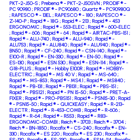
PKT-2-J50-S ;
Prebena ® - PKT-2-J50SVN ;
PRODIF ® -
PC 90980 ;
PRODIF ® - PC90680 ;
Quartz ® - PC90980Q
;
RAPESCO ® - 13EL ;
RAPESCO ® - 180 ;
RAPESCO ® -
Z-140-P ;
Rapid ® - 18G ;
Rapid ® - 213 ;
Rapid ® - 453
ERGONOMIC ;
Rapid ® - 553-ELEC ;
Rapid ® - 600-ELEC
;
Rapid ® - 606 ;
Rapid ® - 64 ;
Rapid ® - AIRTAC-PBS-151 ;
Rapid ® - ALU-740 ;
Rapid ® - ALU-940 ;
Rapid ® -
ALU753 ;
Rapid ® - ALU840 ;
Rapid ® - ALU940 ;
Rapid ® -
BN50 ;
Rapid ® - CF-240 ;
Rapid ® - CSN-140 ;
Rapid ® -
E100-R ;
Rapid ® - EN-330 ;
Rapid ® - EN-50 ;
Rapid ® -
ES-130 ;
Rapid ® - ESN 530 ;
Rapid ® - ESN-114 ;
Rapid ® -
G18-PLUS ;
Rapid ® - Hobby E100R ;
Rapid ® - HOBBY-
ELECTRIC ;
Rapid ® - MS 40 V ;
Rapid ® - MS-640 ;
Rapid ® - MS-853 ;
Rapid ® - MS4.1 ;
Rapid ® - MS840 ;
Rapid ® - PB-131 ;
Rapid ® - PB131 ;
Rapid ® - PBS-151 ;
Rapid ® - PBS121 ;
Rapid ® - PN 15-50 ;
Rapid ® - PRET-A-
FIXER ;
Rapid ® - PRO-PBS151 ;
Rapid ® - PSN15-30 ;
Rapid
® - PSN15-50 ;
Rapid ® - QUICKEASY ;
Rapid ® - R-213-
ELECTR ;
Rapid ® - R-453-COMB ;
Rapid ® - R-606 ;
Rapid ® - R-64 ;
Rapid ® - R553 ;
Rapid ® - R83-
ERGONOMIC-COMBI ;
Reich ® - 3703 ;
Reich ® - 3704 ;
Reich ® - BN-1850 ;
Rocafix ® - CS-240 ;
Rocafix ® - EN-
330 ;
Rocafix ® - ES 220 ;
Rocafix ® - ES 230 ;
Rocafix ® -
ES-130 ;
Rocafix ® - ES-330 ;
Rocafix ® - ESM-114 ;
Rocafix