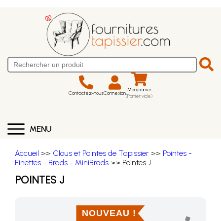
Mon panier
Contactez-nous
Connexion
(Panier vide)
MENU
Accueil
>>
Clous et Pointes de Tapissier
>>
Pointes -
Finettes - Brads - MiniBrads
>> Pointes J
POINTES J
NOUVEAU !