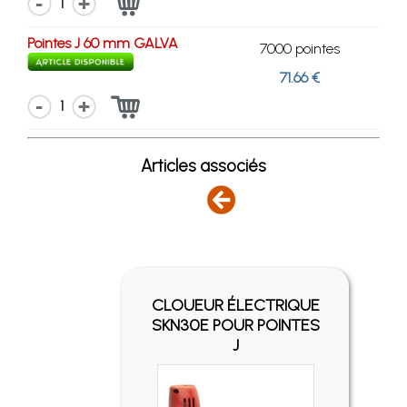
1
Pointes J 60 mm GALVA
7000 pointes
71.66 €
1
Articles associés
-
FIX
CLOUEUR ÉLECTRIQUE
UR
SKN30E POUR POINTES
U
J