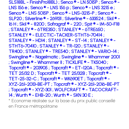
SLS18BL - FinishPro18BL) ;
Senco ® - LN 5015P ;
Senco ® -
LNS 156 e ;
Senco ® - LNS 156 p ;
Senco ® - LNS 3215 e ;
Senco ® - LNS 5015P ;
Senco ® - LNS-3215-P ;
Senco ® -
SLP20 ;
Silverline ® - 269131 ;
Silverline ® - 633524 ;
Skil ® -
16 H ;
Skil ® - 8200 ;
Sofragraf ® - 220 ;
Spit ® - IM-50-F18
;
STANLEY ® - 6TRE350 ;
STANLEY ® - 6TRE650 ;
STANLEY ® - ELECTIC-TACKER-STHT6-70414 ;
STANLEY ® - HD14 ;
STANLEY ® - ST-14 ;
STANLEY ® -
STHT6-70410 ;
STANLEY ® - TR-120 ;
STANLEY ® -
TR400 ;
STANLEY ® - TRE540 ;
STANLEY ® - VARIO-14 ;
Swingline ® - Nagelmatic ;
Swingline ® - Whammer 2001
;
Swingline ® - Whammer II ;
TICKLIFE ® - TK5040 ;
Topcraft ® - 203905 ;
Topcraft ® - ET-120A ;
Topcraft ® -
TET 25/32 D ;
Topcraft ® - TET 25/32B ;
Topcraft ® -
TET-25-32-C ;
Topcraft ® - WK690ET ;
Topcraft ® -
XYZ-261-2013-BE-PT ;
Topcraft ® - XYZ-261-2016-BE-PT
;
Topcraft ® - XYZ-301 ;
WOLFCRAFT ® - TACOCRAFT-
14 ;
Wurth ® - EHB-20 ;
Wurth ® - SKN 30 E ;
* Economie réalisée sur la base du prix public conseillé
en France métropolitaine