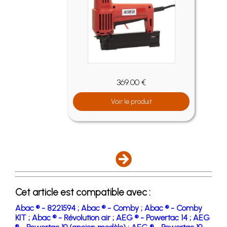
369.00 €
Voir le produit
Cet article est compatible avec :
Abac ® - 8221594 ;
Abac ® - Comby ;
Abac ® - Comby
KIT ;
Abac ® - Révolution air ;
AEG ® - Powertac 14 ;
AEG