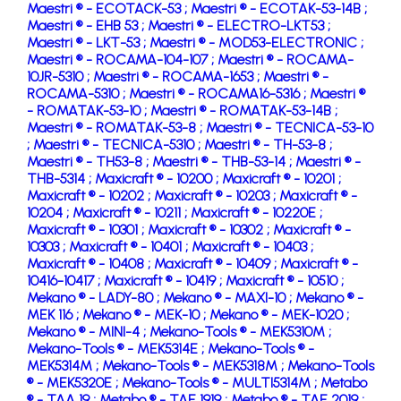
Maestri ® - ECOTACK-53 ;
Maestri ® - ECOTAK-53-14B ;
Maestri ® - EHB 53 ;
Maestri ® - ELECTRO-LKT53 ;
Maestri ® - LKT-53 ;
Maestri ® - MOD53-ELECTRONIC ;
Maestri ® - ROCAMA-104-107 ;
Maestri ® - ROCAMA-
10JR-5310 ;
Maestri ® - ROCAMA-1653 ;
Maestri ® -
ROCAMA-5310 ;
Maestri ® - ROCAMA16-5316 ;
Maestri ®
- ROMATAK-53-10 ;
Maestri ® - ROMATAK-53-14B ;
Maestri ® - ROMATAK-53-8 ;
Maestri ® - TECNICA-53-10
;
Maestri ® - TECNICA-5310 ;
Maestri ® - TH-53-8 ;
Maestri ® - TH53-8 ;
Maestri ® - THB-53-14 ;
Maestri ® -
THB-5314 ;
Maxicraft ® - 10200 ;
Maxicraft ® - 10201 ;
Maxicraft ® - 10202 ;
Maxicraft ® - 10203 ;
Maxicraft ® -
10204 ;
Maxicraft ® - 10211 ;
Maxicraft ® - 10220E ;
Maxicraft ® - 10301 ;
Maxicraft ® - 10302 ;
Maxicraft ® -
10303 ;
Maxicraft ® - 10401 ;
Maxicraft ® - 10403 ;
Maxicraft ® - 10408 ;
Maxicraft ® - 10409 ;
Maxicraft ® -
10416-10417 ;
Maxicraft ® - 10419 ;
Maxicraft ® - 10510 ;
Mekano ® - LADY-80 ;
Mekano ® - MAXI-10 ;
Mekano ® -
MEK 116 ;
Mekano ® - MEK-10 ;
Mekano ® - MEK-1020 ;
Mekano ® - MINI-4 ;
Mekano-Tools ® - MEK5310M ;
Mekano-Tools ® - MEK5314E ;
Mekano-Tools ® -
MEK5314M ;
Mekano-Tools ® - MEK5318M ;
Mekano-Tools
® - MEK5320E ;
Mekano-Tools ® - MULTI5314M ;
Metabo
® - TAA 19 ;
Metabo ® - TAE 1919 ;
Metabo ® - TAE 2019 ;