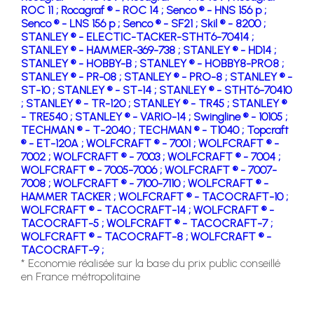
ROC 11 ;
Rocagraf ® - ROC 14 ;
Senco ® - HNS 156 p ;
Senco ® - LNS 156 p ;
Senco ® - SF21 ;
Skil ® - 8200 ;
STANLEY ® - ELECTIC-TACKER-STHT6-70414 ;
STANLEY ® - HAMMER-369-738 ;
STANLEY ® - HD14 ;
STANLEY ® - HOBBY-B ;
STANLEY ® - HOBBY8-PRO8 ;
STANLEY ® - PR-08 ;
STANLEY ® - PRO-8 ;
STANLEY ® -
ST-10 ;
STANLEY ® - ST-14 ;
STANLEY ® - STHT6-70410
;
STANLEY ® - TR-120 ;
STANLEY ® - TR45 ;
STANLEY ®
- TRE540 ;
STANLEY ® - VARIO-14 ;
Swingline ® - 10105 ;
TECHMAN ® - T-2040 ;
TECHMAN ® - T1040 ;
Topcraft
® - ET-120A ;
WOLFCRAFT ® - 7001 ;
WOLFCRAFT ® -
7002 ;
WOLFCRAFT ® - 7003 ;
WOLFCRAFT ® - 7004 ;
WOLFCRAFT ® - 7005-7006 ;
WOLFCRAFT ® - 7007-
7008 ;
WOLFCRAFT ® - 7100-7110 ;
WOLFCRAFT ® -
HAMMER TACKER ;
WOLFCRAFT ® - TACOCRAFT-10 ;
WOLFCRAFT ® - TACOCRAFT-14 ;
WOLFCRAFT ® -
TACOCRAFT-5 ;
WOLFCRAFT ® - TACOCRAFT-7 ;
WOLFCRAFT ® - TACOCRAFT-8 ;
WOLFCRAFT ® -
TACOCRAFT-9 ;
* Economie réalisée sur la base du prix public conseillé
en France métropolitaine