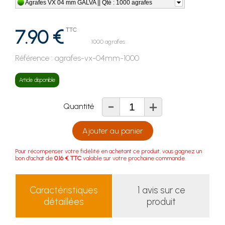
Agrafes VX 04 mm GALVA || Qté : 1000 agrafes
7.90 €
TTC
1000 agrafes
Référence :
agrafes-vx-04mm-1000
Article disponible
-
+
Quantité
Ajouter au panier
Pour récompenser votre fidélité en achetant ce produit, vous gagnez un
bon d'achat de
0.16 € TTC
valable sur votre prochaine commande.
Caractéristiques
1 avis sur ce
détaillées
produit