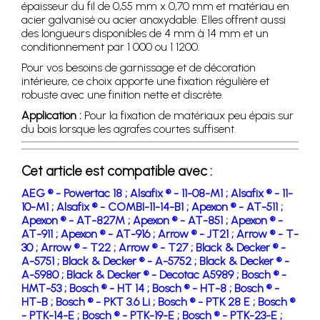
épaisseur du fil de 0,55 mm x 0,70 mm et matériau en
acier galvanisé ou acier anoxydable. Elles offrent aussi
des longueurs disponibles de 4 mm à 14 mm et un
conditionnement par 1 000 ou 1 1200.
Pour vos besoins de garnissage et de décoration
intérieure, ce choix apporte une fixation régulière et
robuste avec une finition nette et discrète.
Application :
Pour la fixation de matériaux peu épais sur
du bois lorsque les agrafes courtes suffisent.
Cet article est compatible avec :
AEG ® - Powertac 18 ;
Alsafix ® - 11-08-M1 ;
Alsafix ® - 11-
10-M1 ;
Alsafix ® - COMBI-11-14-B1 ;
Apexon ® - AT-511 ;
Apexon ® - AT-827M ;
Apexon ® - AT-851 ;
Apexon ® -
AT-911 ;
Apexon ® - AT-916 ;
Arrow ® - JT21 ;
Arrow ® - T-
30 ;
Arrow ® - T22 ;
Arrow ® - T27 ;
Black & Decker ® -
A-5751 ;
Black & Decker ® - A-5752 ;
Black & Decker ® -
A-5980 ;
Black & Decker ® - Decotac A5989 ;
Bosch ® -
HMT-53 ;
Bosch ® - HT 14 ;
Bosch ® - HT-8 ;
Bosch ® -
HT-B ;
Bosch ® - PKT 3.6 Li ;
Bosch ® - PTK 28 E ;
Bosch ®
- PTK-14-E ;
Bosch ® - PTK-19-E ;
Bosch ® - PTK-23-E ;