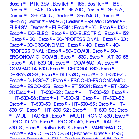
Bosch ® - PTK-3,6V ;
Bostitch ® - 186 ;
Bostitch ® - 18S ;
Dexter ® - 1-F4.8 ;
Dexter ® - 3F-6.10 ;
Dexter ® - 3F-6.16 ;
Dexter ® - 3F6.10ALU ;
Dexter ® - 3F6.16ALU ;
Dexter ® -
4F-6.16 ;
Dexter ® - 930915 ;
Dexter ® - 930916 ;
Dexter ® -
ELB4.8V ;
Dexter ® - ELF-5314 ;
Esco ® - 10 ;
Esco ® - 100 ;
Esco ® - 100-ELEC ;
Esco ® - 100-ELECTRIC ;
Esco ® - 153
;
Esco ® - 20 ;
Esco ® - 20-PROFESSIONAL ;
Esco ® - 30 ;
Esco ® - 30-ERGONOMIC ;
Esco ® - 40 ;
Esco ® - 40-
PROFESSIONAL ;
Esco ® - 50-COMBI ;
Esco ® - 50-
ERGONOMIC-COMBI ;
Esco ® - 530 ;
Esco ® - AT-30-55
;
Esco ® - AT-530-01 ;
Esco ® - COMPACTA ;
Esco ® -
COMPACTA-530 ;
Esco ® - DECORA-530 ;
Esco ® -
DERBY-530-S ;
Esco ® - DLT-530 ;
Esco ® - DLT-530-71 ;
Esco ® - DU-530-71 ;
Esco ® - ESCO-10-ERGONOMIC ;
Esco ® - ESCO-353 ;
Esco ® - ET 53031 ;
Esco ® - ET-530-
31 ;
Esco ® - HHT-530-52 ;
Esco ® - HHT-530-53 ;
Esco ® -
HHT-530-56 ;
Esco ® - HT-530-51 ;
Esco ® - HT-530-52 ;
Esco ® - HT-530-53 ;
Esco ® - HT-530-55 ;
Esco ® - HT-
530-S1 ;
Esco ® - HT-530-S2 ;
Esco ® - HT-530-S3 ;
Esco
® - MULTITACKER ;
Esco ® - MULTITRONIC-530 ;
Esco ®
- PRO-10-20 ;
Esco ® - PRO-30-40 ;
Esco ® - RALLYE-
530-S ;
Esco ® - Rallye-539-S ;
Esco ® - VARIOMATIC ;
Esco ® - VARIOT-RONIC-530 ;
Fischer-Darex ® - 1495 ;