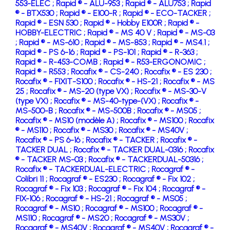
553-ELEC ;
Rapid ® - ALU-953 ;
Rapid ® - ALU753 ;
Rapid
® - BTX530 ;
Rapid ® - E100-R ;
Rapid ® - ECO-TACKER ;
Rapid ® - ESN 530 ;
Rapid ® - Hobby E100R ;
Rapid ® -
HOBBY-ELECTRIC ;
Rapid ® - MS 40 V ;
Rapid ® - MS-03
;
Rapid ® - MS-610 ;
Rapid ® - MS-853 ;
Rapid ® - MS4.1 ;
Rapid ® - PS 6-16 ;
Rapid ® - PS-101 ;
Rapid ® - R-363 ;
Rapid ® - R-453-COMB ;
Rapid ® - R53-ERGONOMIC ;
Rapid ® - R553 ;
Rocafix ® - CS-240 ;
Rocafix ® - ES 230 ;
Rocafix ® - FIXIT-S100 ;
Rocafix ® - HS-21 ;
Rocafix ® - MS
25 ;
Rocafix ® - MS-20 (type VX) ;
Rocafix ® - MS-30-V
(type VX) ;
Rocafix ® - MS-40-type-(VX) ;
Rocafix ® -
MS-500-B ;
Rocafix ® - MS-500B ;
Rocafix ® - MS05 ;
Rocafix ® - MS10 (modèle A) ;
Rocafix ® - MS100 ;
Rocafix
® - MS110 ;
Rocafix ® - MS30 ;
Rocafix ® - MS40V ;
Rocafix ® - PS 6-16 ;
Rocafix ® - TACKER ;
Rocafix ® -
TACKER DUAL ;
Rocafix ® - TACKER DUAL-0316 ;
Rocafix
® - TACKER MS-03 ;
Rocafix ® - TACKERDUAL-50316 ;
Rocafix ® - TACKERDUAL-ELECTRIC ;
Rocagraf ® -
Colibri 11 ;
Rocagraf ® - ES230 ;
Rocagraf ® - Fix 102 ;
Rocagraf ® - Fix 103 ;
Rocagraf ® - Fix 104 ;
Rocagraf ® -
FIX-106 ;
Rocagraf ® - HS-21 ;
Rocagraf ® - MS05 ;
Rocagraf ® - MS10 ;
Rocagraf ® - MS100 ;
Rocagraf ® -
MS110 ;
Rocagraf ® - MS20 ;
Rocagraf ® - MS30V ;
Rocagraf ® - MS40V ;
Rocagraf ® - MS40V ;
Rocagraf ® -