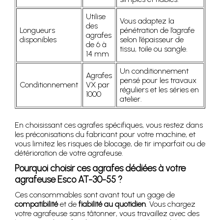
Utilise
Vous adaptez la
des
Longueurs
pénétration de l’agrafe
agrafes
disponibles
selon l’épaisseur de
de 6 à
tissu, toile ou sangle.
14 mm
Un conditionnement
Agrafes
pensé pour les travaux
Conditionnement
VX par
réguliers et les séries en
1000
atelier.
En choisissant ces agrafes spécifiques, vous restez dans
les préconisations du fabricant pour votre machine, et
vous limitez les risques de blocage, de tir imparfait ou de
détérioration de votre agrafeuse.
Pourquoi choisir ces agrafes dédiées à votre
agrafeuse Esco AT-30-55 ?
Ces consommables sont avant tout un gage de
compatibilité
et de
fiabilité au quotidien
. Vous chargez
votre agrafeuse sans tâtonner, vous travaillez avec des