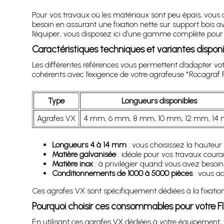
Pour vos travaux où les matériaux sont peu épais, vous 
besoin en assurant une fixation nette sur support bois
l’équiper, vous disposez ici d’une gamme complète pour a
Caractéristiques techniques et variantes disponi
Les différentes références vous permettent d’adapter v
cohérents avec l’exigence de votre agrafeuse *Rocagraf F
Type
Longueurs disponibles
Agrafes VX
4 mm, 6 mm, 8 mm, 10 mm, 12 mm, 14
Longueurs 4 à 14 mm
: vous choisissez la hauteur 
Matière galvanisée
: idéale pour vos travaux coura
Matière inox
: à privilégier quand vous avez besoin
Conditionnements de 1000 à 5000 pièces
: vous ad
Ces agrafes VX sont spécifiquement dédiées à la fixatio
Pourquoi choisir ces consommables pour votre F
En utilisant ces agrafes VX dédiées à votre équipement