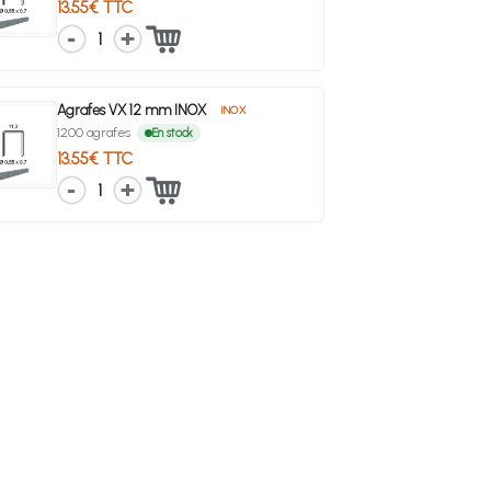
13.55€ TTC
1
Agrafes VX 12 mm INOX
INOX
1200 agrafes
En stock
13.55€ TTC
1