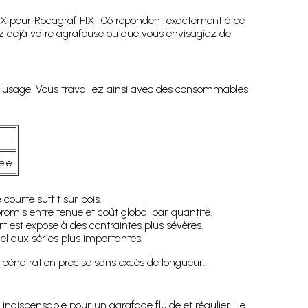
s VX pour Rocagraf FIX-106 répondent exactement à ce
z déjà votre agrafeuse ou que vous envisagiez de
e usage. Vous travaillez ainsi avec des consommables
èle
courte suffit sur bois.
romis entre tenue et coût global par quantité.
t est exposé à des contraintes plus sévères.
el aux séries plus importantes.
 pénétration précise sans excès de longueur.
, indispensable pour un agrafage fluide et régulier. Le