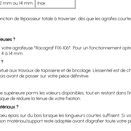
12 mm ou 14 mm
Inox
ction de l’épaisseur totale à traverser, dès que les agrafes courte
feuses ?
votre agrafeuse *Rocagraf FIX-106*. Pour un fonctionnement optim
 4 à 14 mm.
 ?
ué aux travaux de tapisserie et de bricolage. L’essentiel est de ch
is avant de passer sur votre pièce définitive.
 supérieure parmi les valeurs disponibles, tout en restant dans l’i
que de réduire la tenue de votre fixation.
tériaux ?
 épais sur du bois lorsque les longueurs courtes suffisent. Si vou
son matériau/support reste adaptée avant d’agrafier toute votre p