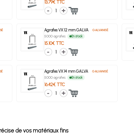
13.79€ TTC
1
Agrafes VX 12 mm GALVA
SÉ
GALVANISÉ
5000 agrafes
En stock
15.10€ TTC
1
Agrafes VX 14 mm GALVA
SÉ
GALVANISÉ
5000 agrafes
En stock
16.42€ TTC
1
précise de vos matériaux fins