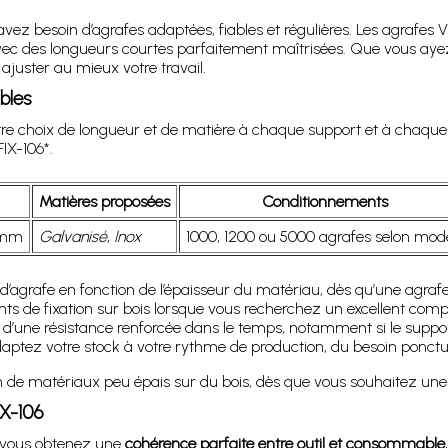
avez besoin d’agrafes adaptées, fiables et régulières. Les agrafe
 avec des longueurs courtes parfaitement maîtrisées. Que vous aye
juster au mieux votre travail.
bles
otre choix de longueur et de matière à chaque support et à chaqu
IX-106*.
Matières proposées
Conditionnements
 mm
Galvanisé
,
Inox
1000, 1200 ou 5000 agrafes selon mod
d’agrafe en fonction de l’épaisseur du matériau, dès qu’une agrafe 
nts de fixation sur bois lorsque vous recherchez un excellent comp
 d’une résistance renforcée dans le temps, notamment si le suppor
aptez votre stock à votre rythme de production, du besoin ponctu
n de matériaux peu épais sur du bois, dès que vous souhaitez une
IX-106
, vous obtenez une
cohérence parfaite entre outil et consommable