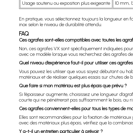
Usage soutenu ou exposition plus exigeante
10 mm, 
En pratique, vous sélectionnez toujours la longueur en fon
inox selon le niveau de durabilité attendu.
FAQ
Ces agrafes sont-elles compatibles avec toutes les agra
Non, ces agrafes VX sont spécifiquement indiquées pour 
avec ce modèle lorsque vous recherchez des agrafes de
Quel niveau d’expérience faut-il pour utiliser ces agrafes
Vous pouvez les utiliser que vous soyez débutant ou habit
matériaux et de réaliser quelques essais sur chutes de bo
Que faire si mon matériau est plus épais que prévu ?
Si l’épaisseur augmente, choisissez une longueur d’agrafe
courte qui ne pénétrerait pas suffisamment le bois, au ris
Ces agrafes conviennent-elles pour tous les types de ma
Elles sont recommandées pour la fixation de matériaux peu
avec des matériaux plus épais, vérifiez que la combinai
Y a-t-il un entretien particulier à prévoir ?