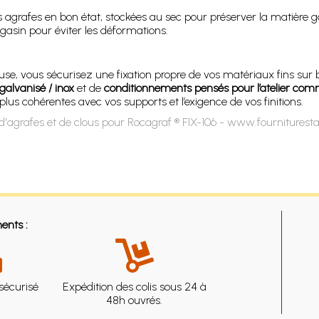
s agrafes en bon état, stockées au sec pour préserver la matière gal
gasin pour éviter les déformations.
se, vous sécurisez une fixation propre de vos matériaux fins sur
galvanisé / inox
et de
conditionnements pensés pour l’atelier comm
plus cohérentes avec vos supports et l’exigence de vos finitions.
'agrafes et de clous pour Rocagraf ® FIX-106 - www.fourniturest
ents :
sécurisé
Expédition des colis sous 24 à
48h ouvrés.