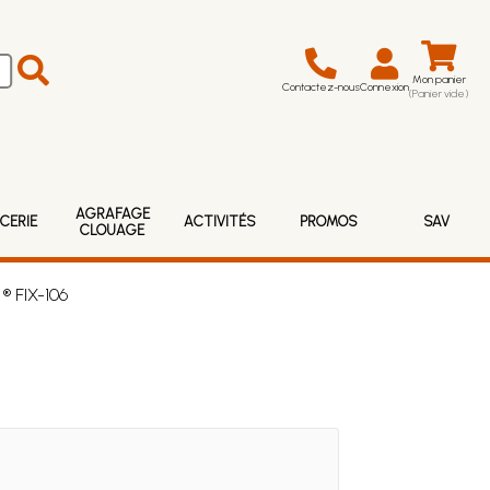
Mon panier
Contactez-nous
Connexion
(Panier vide)
AGRAFAGE
CERIE
ACTIVITÉS
PROMOS
SAV
CLOUAGE
® FIX-106