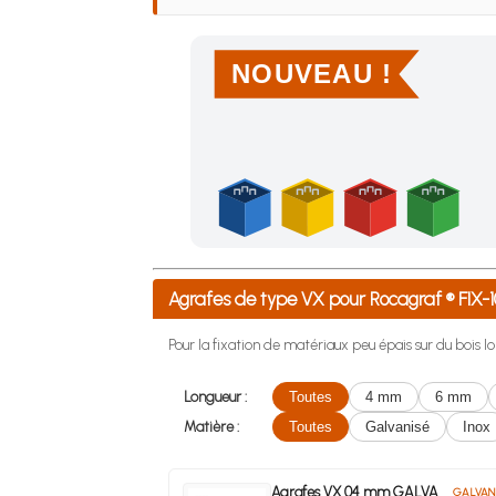
NOUVEAU !
Achetez 4 sachets ou boîtes d'agrafes ou de po
Agrafes de type VX pour Rocagraf ® FIX
Pour la fixation de matériaux peu épais sur du bois lo
Longueur :
Toutes
4 mm
6 mm
Matière :
Toutes
Galvanisé
Inox
Agrafes VX 04 mm GALVA
GALVAN