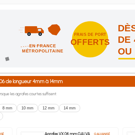
DÈS
FRAIS DE PORT
DE 
OFFERTS
EN FRANCE
OU
MÉTROPOLITAINE
intes et nous vous offrons les frais de port en France métropolitai
-106 de longueur 4mm à 14mm
rsque les agrafes courtes suffisent.
8 mm
10 mm
12 mm
14 mm
Agrafes VX 04 mm GALVA
ISÉ
GALVANISÉ