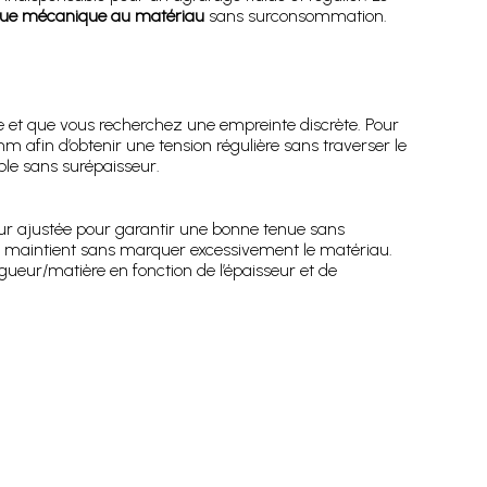
enue mécanique au matériau
sans surconsommation.
e et que vous recherchez une empreinte discrète. Pour
afin d’obtenir une tension régulière sans traverser le
ble sans surépaisseur.
r ajustée pour garantir une bonne tenue sans
ui maintient sans marquer excessivement le matériau.
gueur/matière en fonction de l’épaisseur et de