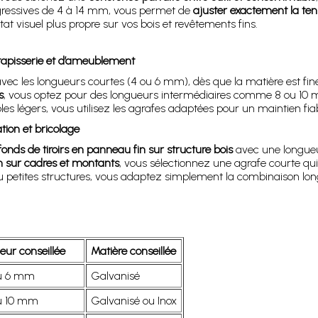
ogressives de 4 à 14 mm, vous permet de
ajuster exactement la t
tat visuel plus propre sur vos bois et revêtements fins.
 tapisserie et d’ameublement
vec les longueurs courtes (4 ou 6 mm), dès que la matière est fin
s
, vous optez pour des longueurs intermédiaires comme 8 ou 10 mm 
s légers, vous utilisez les agrafes adaptées pour un maintien fia
ion et bricolage
 fonds de tiroirs en panneau fin sur structure bois
avec une longueu
on sur cadres et montants
, vous sélectionnez une agrafe courte q
ou petites structures, vous adaptez simplement la combinaison lon
eur conseillée
Matière conseillée
u 6 mm
Galvanisé
u 10 mm
Galvanisé ou Inox