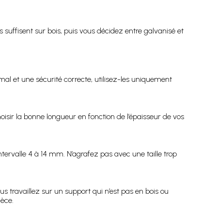
s suffisent sur bois, puis vous décidez entre galvanisé et
al et une sécurité correcte, utilisez-les uniquement
oisir la bonne longueur en fonction de l’épaisseur de vos
ntervalle 4 à 14 mm. N’agrafez pas avec une taille trop
s travaillez sur un support qui n’est pas en bois ou
ièce.