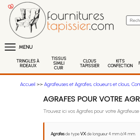
MENU
TISSUS
TRINGLES À
CLOUS
KITS
SIMILI
RIDEAUX
TAPISSIER
CONFECTION
CUIR
Accueil
>>
Agrafeuses et Agrafes, cloueurs et clous, Co
AGRAFES POUR VOTRE AGRA
Trouvez ici vos Agrafes pour votre Agrafeuse
Agrafes
de type
VX
de longueur 4 mm à 14 mm.