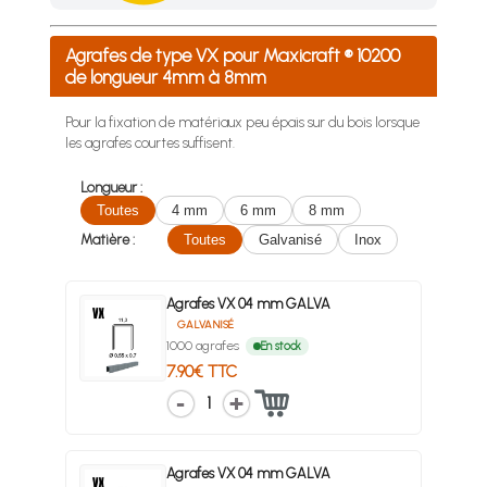
Achetez 4 sachets ou boîtes d'agrafes ou de pointes et nous 
Agrafes de type VX pour Maxicraft ® 10200
de longueur 4mm à 8mm
Pour la fixation de matériaux peu épais sur du bois lorsque
les agrafes courtes suffisent.
Longueur :
Toutes
4 mm
6 mm
8 mm
Matière :
Toutes
Galvanisé
Inox
Agrafes VX 04 mm GALVA
GALVANISÉ
1000 agrafes
En stock
7.90€ TTC
1
Agrafes VX 04 mm GALVA