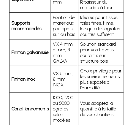
mm
l’épaisseur du
matériau à fixer.
Fixation de
Idéales pour tissus,
Supports
matériaux
toiles fines, films,
recommandés
peu épais
lorsque des agrafes
sur du bois
courtes suffisent.
VX 4 mm,
Solution standard
6 mm, 8
pour vos travaux
Finition galvanisée
mm
courants sur
GALVA
structure bois.
Choix privilégié pour
VX 6 mm,
les environnements
Finition inox
8 mm
plus exposés à
INOX
l’humidité.
1000, 1200
ou 5000
Vous adaptez la
Conditionnements
agrafes
quantité à la taille
selon
de vos chantiers.
modèles