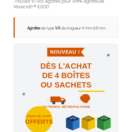
Trouvez ici vos Agrafes pour votre Agrafeuse
Maxicraft ® 10200
Agrafes
de type
VX
de longueur 4 mm à 8 mm.
NOUVEAU !
DÈS L'ACHAT
DE 4 BOÎTES
OU SACHETS
EN FRANCE MÉTROPOLITAINE
FRAIS DE PORT
OFFERTS