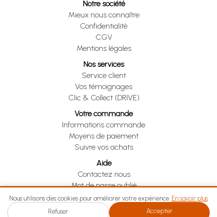
Notre société
Mieux nous connaître
Confidentialité
CGV
Mentions légales
Nos services
Service client
Vos témoignages
Clic & Collect (DRIVE)
Votre commande
Informations commande
Moyens de paiement
Suivre vos achats
Aide
Contactez nous
Mot de passe oublié
Je me rétracte
Nous utilisons des cookies pour améliorer votre expérience.
En savoir plus
Accepter
Refuser