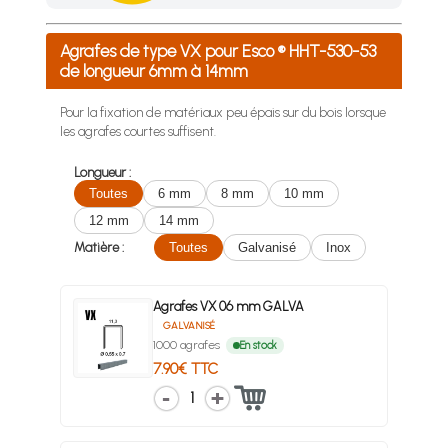
Achetez 4 sachets ou boîtes d'agrafes ou de pointes et nous 
Agrafes de type VX pour Esco ® HHT-530-53
de longueur 6mm à 14mm
Pour la fixation de matériaux peu épais sur du bois lorsque
les agrafes courtes suffisent.
Longueur :
Toutes
6 mm
8 mm
10 mm
12 mm
14 mm
Matière :
Toutes
Galvanisé
Inox
Agrafes VX 06 mm GALVA
GALVANISÉ
1000 agrafes
En stock
7.90€ TTC
1