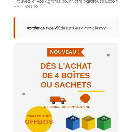
Trouvez ici vos Agrafes pour votre Agrafeuse Esco ®
HHT-530-53
Agrafes
de type
VX
de longueur 6 mm à 14 mm.
NOUVEAU !
DÈS L'ACHAT
DE 4 BOÎTES
OU SACHETS
EN FRANCE MÉTROPOLITAINE
FRAIS DE PORT
OFFERTS