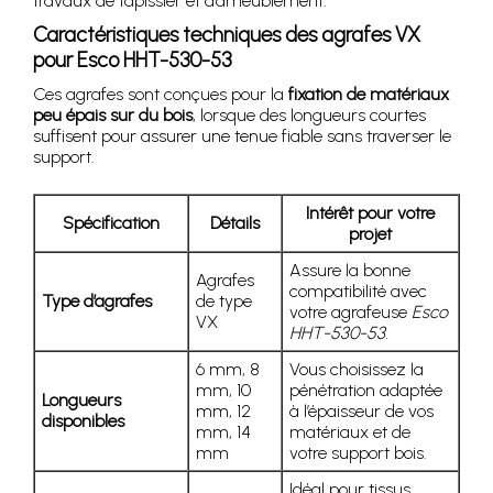
travaux de tapissier et d’ameublement.
Caractéristiques techniques des agrafes VX
pour Esco HHT-530-53
Ces agrafes sont conçues pour la
fixation de matériaux
peu épais sur du bois
, lorsque des longueurs courtes
suffisent pour assurer une tenue fiable sans traverser le
support.
Intérêt pour votre
Spécification
Détails
projet
Assure la bonne
Agrafes
compatibilité avec
Type d’agrafes
de type
votre agrafeuse
Esco
VX
HHT-530-53
.
6 mm, 8
Vous choisissez la
mm, 10
pénétration adaptée
Longueurs
mm, 12
à l’épaisseur de vos
disponibles
mm, 14
matériaux et de
mm
votre support bois.
Idéal pour tissus