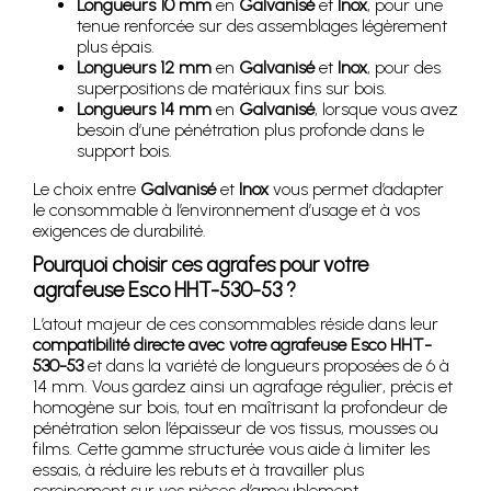
Longueurs 10 mm
en
Galvanisé
et
Inox
, pour une
tenue renforcée sur des assemblages légèrement
plus épais.
Longueurs 12 mm
en
Galvanisé
et
Inox
, pour des
superpositions de matériaux fins sur bois.
Longueurs 14 mm
en
Galvanisé
, lorsque vous avez
besoin d’une pénétration plus profonde dans le
support bois.
Le choix entre
Galvanisé
et
Inox
vous permet d’adapter
le consommable à l’environnement d’usage et à vos
exigences de durabilité.
Pourquoi choisir ces agrafes pour votre
agrafeuse Esco HHT-530-53 ?
L’atout majeur de ces consommables réside dans leur
compatibilité directe avec votre agrafeuse Esco HHT-
530-53
et dans la variété de longueurs proposées de 6 à
14 mm. Vous gardez ainsi un agrafage régulier, précis et
homogène sur bois, tout en maîtrisant la profondeur de
pénétration selon l’épaisseur de vos tissus, mousses ou
films. Cette gamme structurée vous aide à limiter les
essais, à réduire les rebuts et à travailler plus
sereinement sur vos pièces d’ameublement.