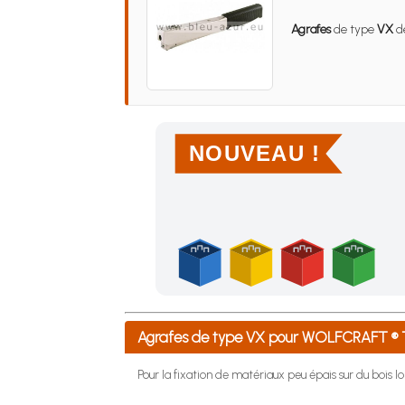
Agrafes
de type
VX
de
NOUVEAU !
Achetez 4 sachets ou boîtes d'agrafes ou de po
Agrafes de type VX pour WOLFCRAFT 
Pour la fixation de matériaux peu épais sur du bois lo