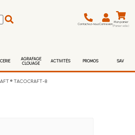
Mon panier
Contactez-nous
Connexion
(Panier vide)
AGRAFAGE
CERIE
ACTIVITÉS
PROMOS
SAV
CLOUAGE
FCRAFT ® TACOCRAFT-8