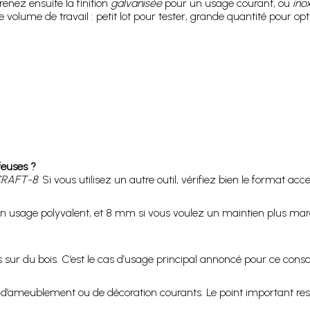
Prenez ensuite la finition
galvanisée
pour un usage courant, ou
ino
e volume de travail : petit lot pour tester, grande quantité pour o
feuses ?
RAFT-8
. Si vous utilisez un autre outil, vérifiez bien le format ac
 usage polyvalent, et 8 mm si vous voulez un maintien plus marq
s sur du bois. C’est le cas d’usage principal annoncé pour ce co
 d’ameublement ou de décoration courants. Le point important res