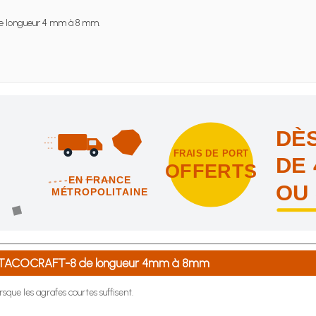
 longueur 4 mm à 8 mm.
DÈS
FRAIS DE PORT
DE 
OFFERTS
EN FRANCE
OU
MÉTROPOLITAINE
intes et nous vous offrons les frais de port en France métropolitai
® TACOCRAFT-8 de longueur 4mm à 8mm
rsque les agrafes courtes suffisent.