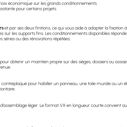
hoix économique sur les grands conditionnements.
ésistante pour certains projets.
rs
et par ses deux finitions, ce qui vous aide à adapter la fixation 
iles sur les supports fins. Les conditionnements disponibles répond
s séries ou des rénovations répétées.
pour obtenir un maintien propre sur des sièges, dossiers ou assises
tenue.
u contreplaqué pour habiller un panneau, une toile murale ou un 
oritaire.
d’assemblage léger. Le format VX en longueur courte convient aux 