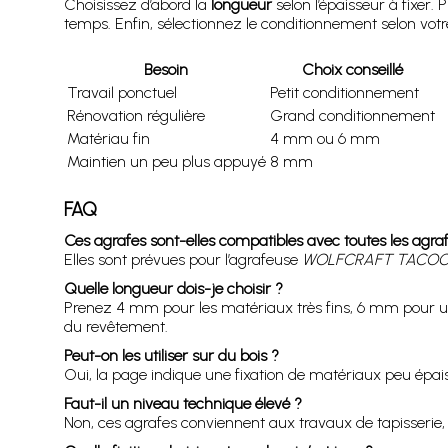
Choisissez d’abord la
longueur
selon l’épaisseur à fixer. 
temps. Enfin, sélectionnez le conditionnement selon votr
Besoin
Choix conseillé
Travail ponctuel
Petit conditionnement
Rénovation régulière
Grand conditionnement
Matériau fin
4 mm ou 6 mm
Maintien un peu plus appuyé
8 mm
FAQ
Ces agrafes sont-elles compatibles avec toutes les agra
Elles sont prévues pour l’agrafeuse
WOLFCRAFT TACOC
Quelle longueur dois-je choisir ?
Prenez 4 mm pour les matériaux très fins, 6 mm pour un
du revêtement.
Peut-on les utiliser sur du bois ?
Oui, la page indique une fixation de matériaux peu épai
Faut-il un niveau technique élevé ?
Non, ces agrafes conviennent aux travaux de tapisserie,