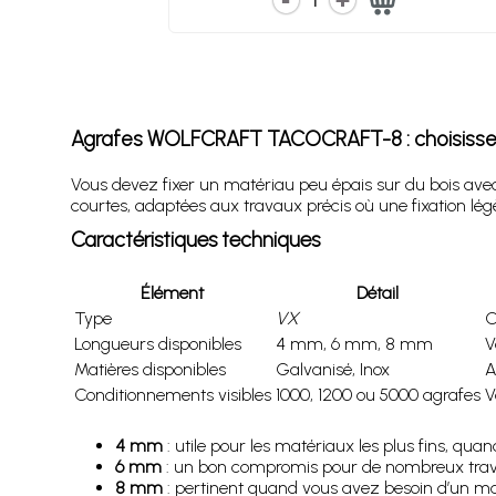
1
Agrafes WOLFCRAFT TACOCRAFT-8 : choisissez l
Vous devez fixer un matériau peu épais sur du bois avec
courtes, adaptées aux travaux précis où une fixation légèr
Caractéristiques techniques
Élément
Détail
Type
VX
C
Longueurs disponibles
4 mm, 6 mm, 8 mm
V
Matières disponibles
Galvanisé, Inox
A
Conditionnements visibles
1000, 1200 ou 5000 agrafes
V
4 mm
: utile pour les matériaux les plus fins, qua
6 mm
: un bon compromis pour de nombreux travau
8 mm
: pertinent quand vous avez besoin d’un m