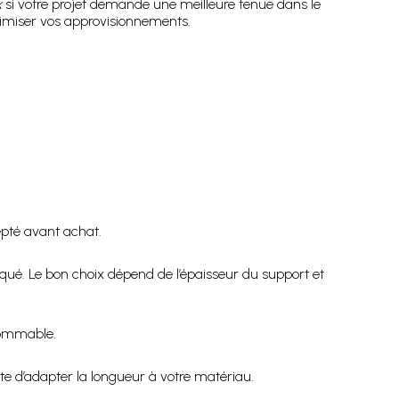
x
si votre projet demande une meilleure tenue dans le
ptimiser vos approvisionnements.
cepté avant achat.
ué. Le bon choix dépend de l’épaisseur du support et
nsommable.
te d’adapter la longueur à votre matériau.