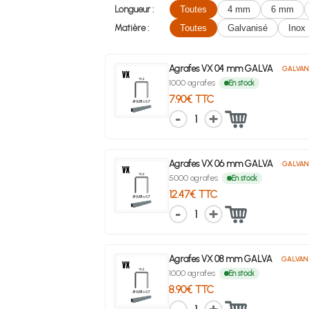
Longueur :
Toutes
4 mm
6 mm
Matière :
Toutes
Galvanisé
Inox
Agrafes VX 04 mm GALVA
GALVAN
1000 agrafes
En stock
7.90€ TTC
1
Agrafes VX 06 mm GALVA
GALVAN
5000 agrafes
En stock
12.47€ TTC
1
Agrafes VX 08 mm GALVA
GALVAN
1000 agrafes
En stock
8.90€ TTC