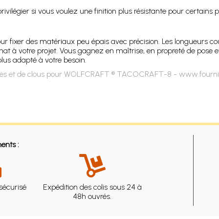
vilégier si vous voulez une finition plus résistante pour certains p
r fixer des matériaux peu épais avec précision. Les longueurs court
at à votre projet. Vous gagnez en maîtrise, en propreté de pose e
lus adapté à votre besoin.
fes et de clous pour WOLFCRAFT ® TACOCRAFT-8 - www.fournit
ents :
sécurisé
Expédition des colis sous 24 à
48h ouvrés.